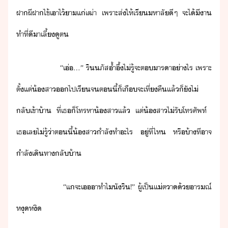
ฝาผีฝาไข้​เาไ้​า​แ่เฒ่า​ ​เพราะ​ส่​ให้​เรี​หาลั​ี​ๆ​ ​จะ​ไ้​ี​า​
ทำที​่​ี​า​เลี้ู​ต
​ ​ ​ ​ ​ ​ ​ ​ ​ ​ ​“​เ่​...​”​ ​ริ​ภัส​้ำึ้​ไ่รู้​จะ​ต​ารา​่าไร​ ​เพราะ​
ตั้แต่​้สา​​ไป​เรี​จ​ตี้​็​เืจะ​เที่คื​แล้็​ั​ไ่​
ลั​เข้า​้า​ ​ที่​เธ​็​โทร​หา​้​​สา​แล้​ ​แต่​้สา​ไ่​รัโทรศัพท์​ ​
เธ​เล​ไ่รู้​่า​ตี้​้สา​ำลั​ทำ​ะไร​ ​ู่​ที่ไห​ ​หรื​้า​ที​าจ​
ำลั​เิทา​ลั้า
​ ​ ​ ​ ​ ​ ​ ​ ​ ​ ​“​แ​จะ​เ​า​ทำไ​ั​ริ​!​”​ ​ผู้​เป็​แ่​ตา​้​ารณ์​
หุหิ