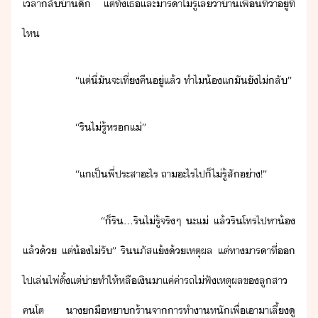
เลา​ลั้า​ึ​ ​แต่​ทั้​เธ​และ​ารา​ไ่รู้​เล​่า​้า​เพื่​ที่่า​ู่​ที่
ไห
​ ​ ​ ​ ​ ​ ​ ​ ​ ​ ​“​แต่​ี่​ั​จะ​เที่คื​ู่​แล้​ ​ทำไ​้​แั​ั​ไ่​ลั​”
​ ​ ​ ​ ​ ​ ​ ​ ​ ​ ​“​ริ​ไ่รู้​หร​แ่​”
​ ​ ​ ​ ​ ​ ​ ​ ​ ​ ​“​แ​เป็​พี่​ประสา​ะไร​ ​ถา​ะไร​ไป​็​ไ่รู้​สั​่า​!​”​
​ ​ ​ ​ ​ ​ ​ ​ ​ ​ ​“​็​ริ​...​ริ​ไ่รู้​จริๆ​ ​ะ​แ่​ ​แล้​ริ​โทร​ไปหา​้​
แล้้​ ​แต่​้​ไ่​รั​”​ ​ริ​ภัส​แ้​้​เหตุผล​ ​แต่​ทา​ารา​ที่​​
ไป​เล่ไพ่​ตั้แต่​่า​ทำให้​หลื​เิ​า​แค่​ค่ารถ​ไ่​ฟั​เหตุผล​ข​ลูสา​
คโต​ ​า​ื​หาร้า​จา​ารทำา​หั​เพื่​เา​า​เลี้ู​