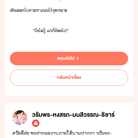
เิ​​ไป​ตาหา​แ​ไร้จุหา
​ ​ ​ ​ ​ ​ ​ ​ ​ ​ ​“​ถึ​ไ่รู้​ ​แ​็​ต้​ไป​!​”
ตอนต่อไป
กลับหน้าเรื่อง
วรัมพร-หงสรถ-มนสิวรรณ-ธิชาร์
สวัสดีค่ะ ขอฝากผลงานภายใต้นามปากกา วรัมพร-