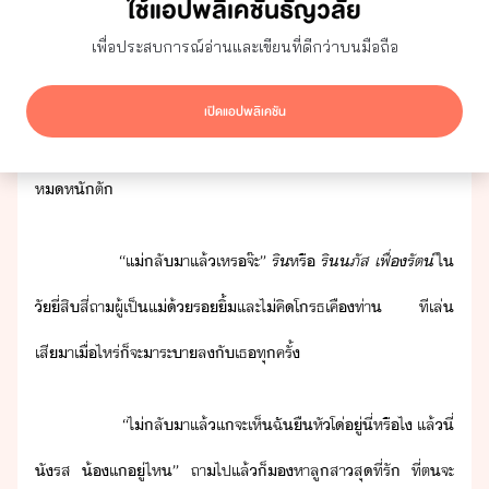
ใช้แอปพลิเคชันธัญวลัย
​ ​ ​ ​ ​ ​ ​ ​ ​ ​ ​“​ั​ริ​!​ ​แ​จะ​่า​ไป​ทำไ​ัหา​ไ้​พ​หัสื​
เพื่อประสบการณ์อ่านและเขียนที่ดีกว่าบนมือถือ
หัสื​หา​เี่​”​ ​เสี​เรี้รา​ข​ารา​ทำให้​คที​่​้ห้า้ตา​
่าหัสื​เพิ่พูคารู้​รี​า​หัสื​ล​ ​่​จะ​หัไป​ทา​ารา​ ​
เปิดแอปพลิเคชัน
ที่​ไ้​เห็​สีห้า​ข​ท่า​แล้​เธ​็​เา​ไ้​ทัที​่า​เล่​เสีา​ ​และ​ค​เสี​
ห​หั​ตั
​ ​ ​ ​ ​ ​ ​ ​ ​ ​ ​“​แ่​ลัา​แล้​เหร​จ๊ะ​”​
ริ
หรื​
ริ​ภัส​ ​เฟื่​รัต์
​ใ​
ั​ี่สิ​สี่​ถา​ผู้​เป็​แ่​้​ริ้​และ​ไ่​คิ​โรธเคื​ท่า​ ​ที​เล่​
เสีา​เื่ไหร่​็​จะ​าระ​า​ล​ั​เธ​ทุครั้
​ ​ ​ ​ ​ ​ ​ ​ ​ ​ ​“​ไ่​ลัา​แล้​แ​จะ​เห็​ฉั​ื​หั​โ่​ู่​ี่​หรืไ​ ​แล้​ี่​
ั​รส​ ​้​แ​ู่​ไห​”​ ​ถา​ไป​แล้็​หา​ลูสา​สุที่รั​ ​ที่​ต​จะ​