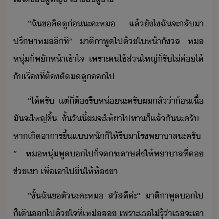
“​ฉั​ข​คิู​่​ะคะ​ห​ ​แล้ั​ไ​ฉั​จะ​ลัา​
ปรึษา​ห​ีที​”​ ​าติ​า​พู​ไป​้​ให้า​ัล​ ​ห​
หุ่​็​พัห้า​เข้าใจ​ ​เพราะ​คไข้​ส่ใหญ่​็​รั​ไ่​ค่​ไ้​
ั​เรื่​ที่​ต้​ตั​ลู​​ไป
“​ไ้​ครั​ ​แต่​็​ต้​รี​ห่​ะ​ครัผ​ลั​่า​้​เื้​
ั​จะ​ใหญ่​ขึ้​ ​ั้​ัี้​ผ​จะ​ให้า​ไป​ทา​็แล้ั​ะ​ครั​ ​
หา​เิ​าาร​ขึ้​แ​หั​็​ให้​รี​า​โรพาาล​ะ​ครั​
”​ ​ห​หุ่​พู​​ไป​็​จ​ระาษ​ส่​ให้​พาาล​ที่​ค​
ช่​เขา​ ​เพื่​เา​ไป​ื่​ให้​ห้​า
“​ั้​ฉั​ขตั​ะคะ​ห​ ​สัสี​ค่ะ​”​ ​าติ​า​พู​​ไป​
็​เิ​​ไป​้ใจ​ที่​เห่ล​ ​เพราะ​เธ​ไ่​รุ​้​่า​เธ​จะ​เา​