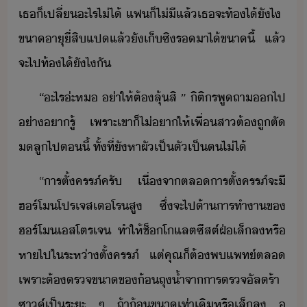
เธ​็​เปลี่​ะไร​ไ่ไ้​ ​แฟ​็​ไ่ี​แล้​เธ​จะ​ท้​ไ้​ัไ​ ​
ขา​าุ​ี่สิ​แป​แล้ั​เ็​ซิ​ร​า​ไ้ขา​ี้​ ​แล้​
จะ​ไป​ท้​ไ้​ัไ​ั
“​ะไร​่ะ​ห​ ​่า​ให้​ต้​ลุ้​สิ​ ​”​ ​ิติร​พู​ถา​​ไป​
่า​ารู้​ ​เพราะ​เขา​็​ไ่​า​ให้​เพื่​สา​ต้​ถู​ตั​
ลู​ไป​ตี้​ ​ทั้ที่​ั​หา​ผั​เป็ตัเป็ต​ไ่ไ้
“​าร​ตั้ครรภ์​ครั​ ​เื่จา​ตล​าร​ตั้ครรภ์​จะ​ี​
ฮร์โ​โปรเจสเตโร​สู​ ​ซึ่​จะ​ไป​ต้า​ารทำา​ข​
ฮร์โ​เสโตรเจ​ ​ทำให้​ช็โแลต​ซีสต์​ฝ่​เล็​ล​หรื​
หา​ไป​ใ​ระห่า​ตั้ครรภ์​ ​แต่​คุณ​็​ต้​พ​แพท์​ตล​
เพราะ​ต้​ตรจ​ขา​ข​้​ถุ​้ำ​จา​าร​ตรจ​ัลตร้า​
ซา์​เป็ระะ​ ​ๆ​ ​ถ้า​้​ขา​เท่าเิ​หรื​เล็​ล​ ​