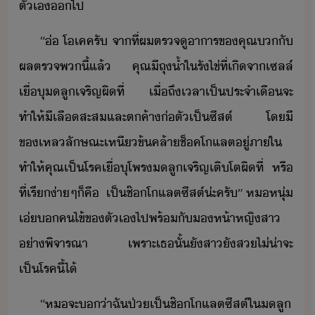
ตัเ​​ไป
“​่​ ​โเค​ครั​ ​จา​ที่​ผ​ตรจู​าาร​ข​คุณ​​ั​
ผล​ตรจ​พ​ี้​แล้​ ​คุณี​ถุ​้ำ​ใ​รัไข่​ที่เิ​จา​เซลล์​
เื่​ุ​ลู​เจริญ​ผิ​ที่​ ​เื่ถึ​เลา​เป็ประจำ​เื​จะ​
ทำให้​ี​เลื​สะส​และ​ตค้า​่ตั​เป็​ซีสต์​ ​โ​ี​
ขเหล​ลัษณะ​เหี​ข้​คล้า​ช็คโแลต​ู่​ภาใ​ ​
ทำให้​คุณ​เป็โรค​เื่​ุ​โพร​ลู​เจริญเติโต​ผิ​ที่​ ​หรื​
ที่​เรี​่าๆ​็​คื​ ​ ​เป็​ช๊โแลต​ซีสต์​่ะ​ครั​”​ ​ห​หุ่​
เ่​​คไข้​ข​ตัเ​ไป​พร้ั​ห้า​หญิสา​
่า​พิจารณา​ ​เพราะ​เธ​ั้​ั​สา​ั​ส​ไ่่า​จะ​
เป็โรค​ี้​ไ้
“​ห​จะ​่า​ฉั​ป่​เป็​ช๊โแลต​ซีสต์​ใ​ลู​