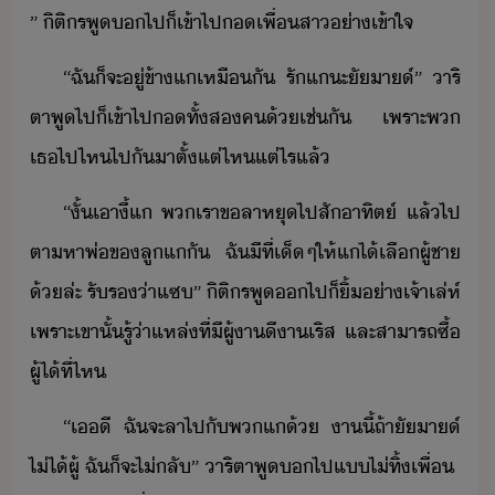
”​ ​ิติร​พู​​ไป​็​เข้าไป​​เพื่​สา​่า​เข้าใจ
“​ฉั​็​จะ​ู่​ข้า​แ​เหืั​ ​รั​แะั​า​​์​”​ ​าริ​
ตา​พู​ไป​็​เข้าไป​​ทั้ส​ค​้​เช่ั​ ​เพราะ​พ​
เธ​ไป​ไห​ไป​ั​าตั​้​แต่ไหแต่ไร​แล้
“​ั้​เา​ี้​แ​ ​พเรา​ขลา​หุ​ไป​สั​าทิต์​ ​แล้ไป​
ตาหา​พ่​ข​ลู​แ​ั​ ​ฉั​ีที​่​เ็​ๆ​ให้​แ​ไ้​เลื​ผู้ชา​
้​ล่ะ​ ​รัร​่า​แซ​”​ ​ิติร​พู​​ไป​็​ิ้​่า​เจ้าเล่ห์​
​เพราะ​เขา​ั้​รู้​่า​แหล่​ที่​ี​ผู้​าี​า​เริส​ ​และ​สาารถ​ซื้​
ผู้​ไ้ที่​ไห
“​เ​ี​ ​ฉั​จะ​ลา​ไป​ั​พ​แ​้​ ​า​ี้​ถ้าั​า​​์​
ไ่ไ้​ผู้​ ​ฉั​็​จะ​ไ่​ลั​”​ ​าริ​ตา​พู​​ไป​แ​ไ่​ทิ้​เพื่​ ​