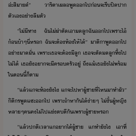
่ะ​สิา​​์​”​ ​าริ​ตา​เผล​พู​​ไป​่​จะ​รี​ปิปา​
ตัเ​่าลืตั
“​ไ่ีทา​ ​ฉั​ไ่​ผ่าตั​เา​ลู​ฉั​​ไป​เพราะ​ไ้​
้​้า​ๆ​ี่​หร​ ​ฉั​จะ​ต้​ท้​ให้​ไ้​”​ ​าติ​า​พู​​ไป​
่า​าั่​ ​เพราะ​เธ​จะ​ต้​ีลู​ ​เธ​จะ​ตั​ลู​ทิ้​ไป​
ไ่ไ้​ ​เธ​ั​า​จะ​ีครครั​ู่​ ​ถึแ้​เธ​ั​ไ่​พร้​
ใ​ตี้​็ตา
“​แล้​แ​จะ​ท้​ัไ​ ​แ​จะ​ไปหา​ผู้ชา​ที่ไห​าทำ​ผั​”​
​ิติร​พู​แซะ​​ไป​ ​เพราะ​ถ้าหาั​ไ้​่าๆ​ ​ไ่ั้​ผู้หญิ​
หลา​ๆ​ค​ค​ไ่​ไป​แ่​ต​ตี​ั​เพราะ​ผู้ชา​หร
“​แล้​ปติ​เลา​แ​าไ้​ผู้ชา​ ​แ​ทำ​ัไ​ ​เา​ที่​