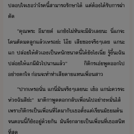
ปลใจ​เธ​่า​โรค​ี้​สาารถ​รัษา​ไ้​ ​แต่​ต้​ไ้รั​ารผ่า​
ตั
“​คุณ​พระ​ ​ี​า์​ ​แ​ั​ไ่ทั​จะ​ี​ผั​เล​ะ​ ​ี่​แ​จะ​
โ​ตั​ลู​แล้​เหร​่ะ​ ​โ๊​ ​เสี​ขจริ​ๆ​เล​ ​แะ​
แ​ ​ปล่​ให้​ตัเ​เป็​หั​ขา​ี้​ไ้​ัไ​เี่​ ​รู้​ี้​ะ​ฉั​
ปล่​ให้​แี​ผั​ไป​า​แล้​”​ ​ิติร​เ่​พู​​ไป​
่าตใจ​ ​่​จะ​ทำท่า​เสีา​แท​เพื่​สา
“​ปา​เหร​ั่​ ​แี​่​ั​จริๆ​เล​ะ​ ​เฮ้​ ​แ​่ะ​ครจะ​
ห่​ฉั​สิ​่ะ​”​ ​าติ​า​พู​ตลั​เพื่​ไป​่า​หั่ไส้​ ​
เพราะ​ิติร​เป็เพื่​ที่​โตา​ั​เธ​ตั้แต่​เรี​ัธต้​ ​
จ​ตี้​็​ัู่​้ั​ ​ั​จึ​ลาเป็​เพื่​ที่​เธ​สิท​
ที่สุ