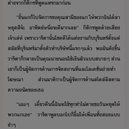
ต่า​จา​ิติร​ที่​พูแทร​า​่
“​ั้​แ​็​ไป​จัาร​ข​คุณ​สาี​ข​แ​ ​ให้​พ​ฉั​ไ้​ลา​
หุ​สิ​จ้ะ​ ​าทิต์​หึ่​จะ​ีา​เล​”​ ​ิติร​พู​้​เสี​
เจ้าเล่ห์​ ​เพราะ​าริ​ตาั​้​โชคี​ไ้​แต่า​ั​ุริทร์​ตั้แต่​
สั​ที่​ุริทร์​าตั​้​ตั​ทำ​ริษัท​ี้​แร​ๆ​แล้​ ​พ​ั​ั​ขึ้​
าริ​ตา​็​ลาเป็​คุณา​​ใช้​เิ​ผั​แ​สา​ๆ​ ​ส่​
เขา​็​เป็​ผู้จัาร​้า​าร​จั​สถาที่​และ​โล​เค​ชั่​ถ่าทำ​
โฆษณา​ ​ส่​าติ​า​เป็​ผู้จัาร​้า​สไตล์​ลิส​ตา​
คาถั​ข​เธ
“​เ​ๆ​ ​เี๋​คืี้​ฉั​จะ​ใช้​ทุ​ท่า​ไ่​ตา​ข​ัหุ​ให้​
พ​แ​เ​”​ ​าริ​ตา​พู​​ไป​็​ิ้​ให้​เพื่​ทั้ส​แ​
ขำ​ๆ