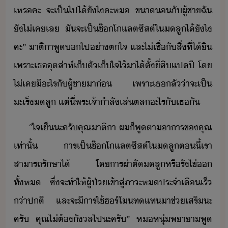
เหร​คะ​ ​จะ​เป็ไปไ้​ัไ​คะ​ห​ ​ขา​​ั​ผู้ชา​ฉั​
ั​ไ่เค​เล​ ​ั​จะ​เป็​ช๊โแลต​ซีสต์​ใ​ลู​ไ้​ัไ​
คะ​”​ ​าติ​า​พู​​ไป​่าตใจ​ ​และ​ไ่เชื่​ั​สิ่​ที่​ไ้ิ​
​เพราะ​เธ​ุตส่าห์​เ็ตั​เ็​ใจ​ไ้​า​ไ้​ตั้​ี่สิ​แป​ปี​ ​โ​
ไ่เค​ี​ะไร​ั​ผู้ชา​า​่​ ​เพราะ​เธ​ลั​่า​จะ​เป็​
ะเร็​ลู​ ​แต่​ี่​พระเจ้า​ำลั​เล่ตล​ะไร​ั​เธ​ั
“​ใจเ็​ะ​ครั​คุณ​าติ​า​ ​ผ​็​พูตา​าาร​ข​คุณ​
เท่าั้​ ​าร​เป็​ช๊โแลต​ซีสต์​ใ​ลู​ตี้​เรา​
สาารถ​รัษา​ไ้​ ​โ​ารผ่า​ตั​ลู​หรื​รัไข่​​
ทั้ห​ ​ซึ่​จะ​ทำให้​ผู้ป่​เข้าสู่​ภาะ​ห​ประจำเื​เร็​
่า​ปติ​ ​และ​จะ​ี​าร​ใช้​ฮร์โ​ทแท​าช​่​เสริ​ะ​
ครั​ ​คุณ​ไ่ต้​ัล​ไป​ะ​ครั​”​ ​ห​หุ่​พาา​พู​