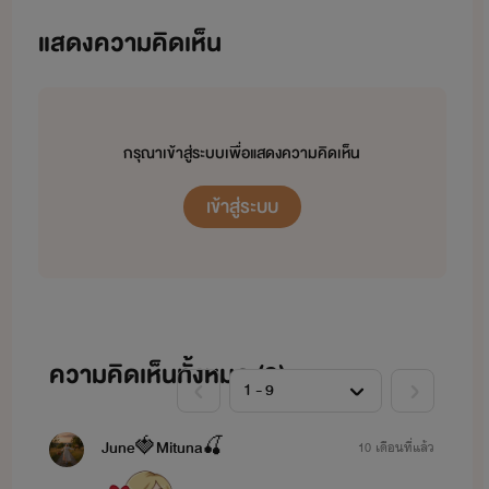
ได้นะคะ
แสดงความคิดเห็น
ที่เพจเฟสบุ๊ค：
นิยายรินธารา
ขอบคุณทุกท่านที่เข้ามาอ่าน
กรุณาเข้าสู่ระบบเพื่อแสดงความคิดเห็น
เข้าสู่ระบบ
และคอยติดตามนิยายของไรท์นะคะ
ความคิดเห็นทั้งหมด (
9
)
June🍓Mituna🍒
10 เดือนที่แล้ว