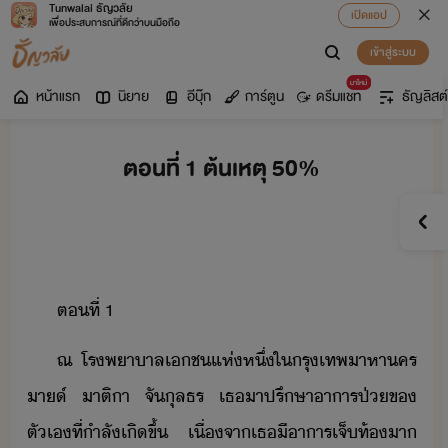
Tunwalai ธัญวลัย
เปิดแอป
เพื่อประสบการณ์ที่ดีกว่าบนมือถือ
เข้าสู่ระบบ
มาใหม่
หน้าแรก
นิยาย
อีบุ๊ก
การ์ตูน
ดรีมแชท
ธัญลิสต์
ตอนที่ 1 ต้นเหตุ 50%
ตที่​ ​1
ณ​ ​โรพาาล​เช​แห่หึ​่​ใ​รุเทพ​าหา​คร​
​า์​ ​าติ​า​ ​จั​ุลธร​ ​เธ​าป​รึ​ษา​าารป่​ข​
ตัเ​ที่​ำลั​เิขึ้​ ​เื่จา​เธ​ี​าาร​เจ็ท้​า​