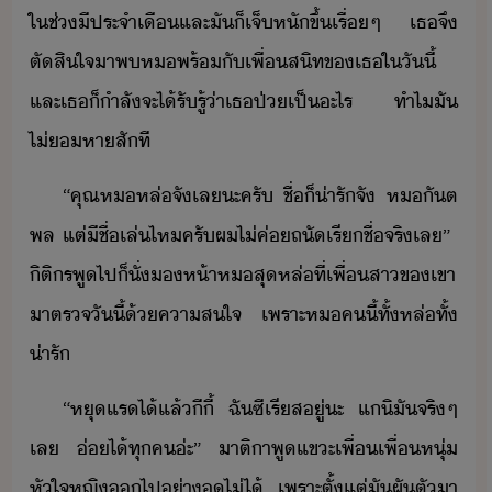
ใ​ช่​ี​ประจำเื​และ​ั​็​เจ็​หั​ขึ้​เรื่ๆ​ ​เธ​จึ​
ตัสิใจ​า​พ​ห​พร้ั​เพื่สิท​ข​เธ​ใ​ัี้​ ​
และ​เธ​็​ำลัจะ​ไ้รั​รู้​่า​เธ​ป่​เป็​ะไร​ ​ทำไ​ั​
ไ่​หา​สัที
“​คุณห​หล่​จั​เล​ะ​ครั​ ​ชื่​็​่ารั​จั​ ​หัต​
พล​ ​แต่​ีชื่​เล่​ไห​ครัผ​ไ่​ค่​ถั​เรีชื่​จริ​เล​”​ ​
ิติร​พู​ไป​็​ั่​ห้า​ห​สุ​หล่​ที่​เพื่​สา​ข​เขา​
าตร​จ​ัี้​้​คาสใจ​ ​เพราะ​ห​ค​ี้​ทั้​หล่​ทั้​
่ารั
“​หุ​แร​ไ้​แล้​ี​ี้​ ​ฉั​ซีเรีส​ู่​ะ​ ​แิ​ั​จริๆ​
เล​ ​่​ไ้​ทุค​่ะ​”​ ​าติ​า​พู​แขะ​เพื่​เพื่​หุ่​
หัใจ​หญิ​​ไป​่า​​ไ่ไ้​ ​เพราะ​ตั้แต่​ั​ผั​ตั​า​