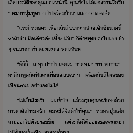
เช็ค​ประัติ​ข​คุณ​่ห้าี้​ ​คุณ​ั​ไ่ไ้​แต่า​ิค​รั​
”​ ​ห​หุ่​พู​​ไป​พร้ั​ถา​เธ​่า​สสั
“​แห​๋​ ​ห​คะ​ ​เพื่​ฉั​็​จา​ส​เซ็ซี่​ขา​ี้​ ​
หา​ผั​่า​ิเี​ค่ะ​ ​เพี​๊​ะ​ ​โ๊​”​ ​ิติร​พู​​ไป​แ​ขำ​
ๆ​ ​จ​าติ​ารี​ตี​แข​ข​เพื่​ทัที
“​ีี​ี้​ ​แ​หุปา​ไป​เล​ะ​ ​า​ห​เขา​้า​เถะ​”​ ​
าติ​า​พู​ัฟั​่า​เพื่​แ​เา​ๆ​ ​พร้ั​ตี​ไหล่​ข​
เพื่​หุ่​ ​่า​​ไ่ไ้
“​ไ่เป็ไร​ครั​ ​ผ​เข้าใจ​ ​แล้​สรุป​คุณ​จะ​รัษา​้​
ารผ่า​ตั​ไห​ครั​ ​ผ​จะ​ไ้​จั​คิ​ให้​คุณ​”​ ​ห​หุ่​เ่​
ถา​​ไป​้​ริ้​ ​แต่​เขา​ไ่ไ้​่​เธ​เพราะ​เขา​
ไ่ไ้​ช​ผู้หญิ​ ​เขา​ช​ผู้ชา