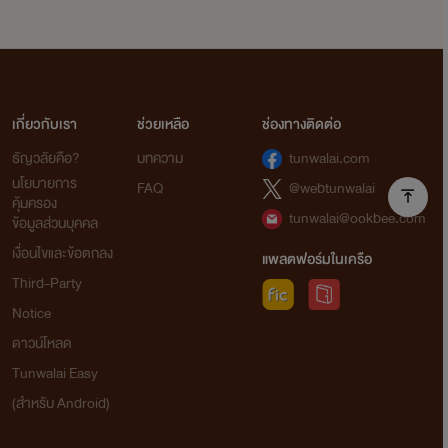
เกี่ยวกับเรา
ช่วยเหลือ
ช่องทางติดต่อ
ธัญวลัยคือ?
บทความ
tunwalai.com
นโยบายการ
FAQ
@webtunwalai
คุ้มครอง
tunwalai@ookbee.com
ข้อมูลส่วนบุคคล
เงื่อนไขและข้อตกลง
แพลตฟอร์มในเครือ
Third-Party
Notice
ดาวน์โหลด
Tunwalai Easy
(สำหรับ Android)