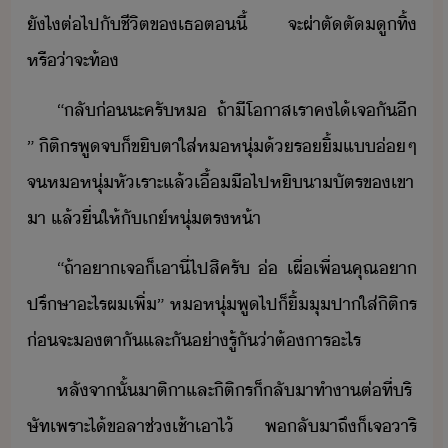
ัไ​ต่ไป​ั​ชีิต​ข​เธ​ตี้​ ​จะ​ผ่าตั​ตั​ู​ทิ้​
หรื่า​จะ​ท้
“​ลั​่​ะ​ครั​ห​ ​ถ้า​ีโาส​เรา​คไ้​เจั​ี​
”​ ​ิติร​พู​จ​็​ขิตา​ใส่​ห​หุ่​้​ริ้​แ​่​ๆ​
​จ​ห​หุ่​หัเราะ​แล้​เื้ื​ไป​หิ​าัตร​ข​เขา​
า​ ​แล้​ื่​ให้​ั​เ์​หุ่​ตรห้า
“​ถ้า​า​เจ​็​เา​ี่​ไป​สิค​รั​ ​่​ ​เผื่​เพื่​คุณ​า​
ปรึษา​ะไร​ผ​เพิ่​”​ ​ห​หุ่​พู​ไป​็​ิ้​ุ​ปา​ใส่​ิติร​
​่​จะ​​ตาั​และ​ั​่า​รู้ั​่า​ต้าร​ะไร
หลัจาั้​าติ​า​และ​ิติร​็​ลัา​ทำาต่​ที่​ริ
ษัท​เพราะ​ไ้​ขลา​ช่​เช้า​เาไ้​ ​พ​ลั​าถึ​็​เจ​าริ​