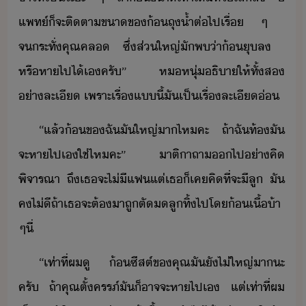
แพท์​็​จะ​ติตา​ขา​ข​้​ถุ​้ำ​ต่ไป​เรื่​ ​ๆ​ ​
จระทั่​คุณ​คล​ ​ซึ่​ส่ใหญ่​ั​พ​่า​้​ุล​ ​
หรื​หา​ไป​ไ้​เ​ครั​”​ ​ห​หุ่​ธิา​ให้​ทั้ส​
่าละเี​ ​เพราะ​เรื่​แี้​ั​เป็เรื่​ละเี่
“​แล้​้​ข​ฉั​ั​ใหญ่​า​ไห​คะ​ ​ถ้า​ฉัท​้​​ั​
จะ​หา​ไป​เ​ใช่ไห​คะ​”​ ​าติ​า​ถา​​ไป​่า​คิ​
พิจารณา​ ​ถึ​เธ​จะ​ไ่ี​แฟ​แต่​เธ​็​เค​คิ​ที่จะ​ีลู​ ​ั​
ค​ไ่ี​ถ้า​เธ​จะ​ต้​าถู​ตั​​ลู​ทิ้​ไป​โ​้​เื้​้า​
ๆ​ี่
“​เท่าที่​ผ​ู​ ​้​ซีสต์​ข​คุณ​ั​ั​ไ่​ใหญ่​า​ะ​
ครั​ ​ถ้า​คุณ​ตั้ครรภ์​ั​็​าจจะ​หา​ไป​เ​ ​แต่​เท่าที่​ผ​