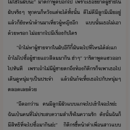
ไ่ใช่​ใ​ผั​ะ​”​ ​าติ​า​พู​​ไป​ ​เพราะ​เธ​ขา​ผู้ชา​ใ​
ผั​จริๆ​ ​ทุค​็​หั​แต่​จะ​ไ้​ทั้ั้​ ​ีไ่ี​ีลู​ี​เี​ู่​
แล้็​ั​ห้า้า​า​เที่ผู้หญิ​ี​ ​แ​ั้​เธ​ไ่เา​
้​หร​ ​ไ่​า​ไป​ีเรื่​ั​ใคร
“​ถ้า​ไ่​หา​ผู้ชา​จา​ใ​ผั​ีี​ี้​ั​จะ​ไป​ที่ไหไ้​ล่ะ​แ​ ​
ถ้า​ไ่​ไป​ซื้​ผู้ชา​แถ​สีล​าิ​ ​ฮ่า​ๆ​”​ ​าริ​ตา​พู​แซ​​
ไป​ทัที​ ​เพราะ​ถ้า​ไ่ี​ผู้ชา​ต​ถึ​ท้​ิติร​็​จะ​พา​เธ​ไป​
เิ​ู​หุ่​ๆ​เป็ประจำ​ ​แล้​ั​้​จะ​ทิ้​เธ​ไป​ั​หุ่​ๆ​
ตล​เล​้
“​ี​​่า​ ​ค​ีลู​ี​ผั​แ​แ​จะ​ไป​เข้าใจ​ะไร​่ะ​ ​
ฉั​เป้​ค​ที​่​ไ่​ประสคาสำเร็จ​ใ​คารั​ ​ัั้​ฉั​็​
ีสิท​ธิ​ที่จะ​ไป​ซื้​าิ​่ะ​”​ ​ิติร​ชี้ห้า​่า​เพื่​สา​แ​