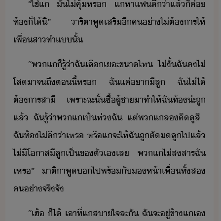
“​ใช่​แ​ ​ั​ไ่​คุ้​หร​ ​แ​หา​แฟ​ี่า​แล้็​ค่​
ท้​็ไ้​ิ​”​ ​าริ​ตา​พูเส​ริ​ี​ค​่า​ไ่ต้าร​ให้​
เพื่​สา​ทำ​แ​ั้
“​พ​แ​็​รู้​่า​ฉั​เลื​เะ​ขา​ไห​ ​ไ่ั้​ฉั​ค​ไ่​
โส​า​จถึ​ตี้​หร​ ​ฉั​แค่​า​ีลู​ ​ฉั​ไ่ไ้​
ต้าร​สาี​ ​เพราะฉะั้​ซื้​ผู้ชา​าทำ​ให้​ฉัท​้​​่ะ​ถู​
แล้​ ​ฉั​รู้​่า​พ​แ​เป้​ห่​ฉั​ ​แต่​พ​แล​คิ​ู​สิ​ ​
ฉัท​้​​ไ่ี​่า​เหร​ ​หรื​แ​จะ​ให้​ฉั​ถู​ตั​ลู​ไป​แล้​
ไ่ี​โาส​ีลู​เป็​ข​ตัเ​เล​ ​พ​แ​ไ่​สสาร​ฉั​
เหร​”​ ​าติ​า​พู​​ไป​พร้ั​ห้า​เพื่​ทั้ส​
ค​่าจริจั
“​เฮ้​ ​็ไ้​ ​เา​ที่​แส​า​ใจ​ละ​ั​ ​ฉั​จะ​ู่​ข้า​แ​เ​