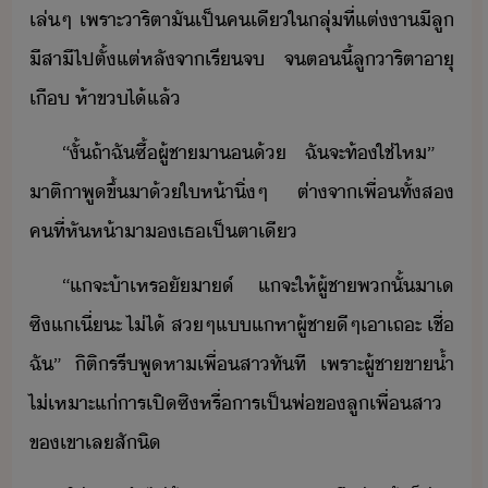
เล่​ๆ​ ​เพราะ​าริ​ตาั​เป็​คเี​ใ​ลุ่​ที่​แต่า​ีลู​
ีสา​ี​ไป​ตั้แต่​หลัจา​เรีจ​ ​จ​ตี้​ลู​าริ​ตา​าุ​
เื​ ​ห้า​ข​ไ้​แล้
“​ั้​ถ้า​ฉั​ซื้​ผู้ชา​า​้​ ​ฉั​จะ​ท้​ใช่ไห​”​ ​
าติ​า​พู​ขึ้​า​้​ให้า​ิ่​ๆ​ ​ต่า​จา​เพื่​ทั้ส​
คที​่​หัห้า​า​​เธ​เป็​ตาเี
“​แ​จะ​้า​เหรั​า​​์​ ​แ​จะ​ให้​ผู้ชา​พ​ั้​า​เ​
ซิ​แ​เี่ะ​ ​ไ่ไ้​ ​ส​ๆ​แ​แ​หา​ผู้ชา​ี​ๆ​เาเถะ​ ​เชื่​
ฉั​”​ ​ิติร​รี​พู​หา​เพื่​สา​ทัที​ ​เพราะ​ผู้ชา​ขา​้ำ​
ไ่​เหาะ​แ่​าร​เปิซิ​หรื​่​าร​เป็​พ่​ข​ลู​เพื่​สา​
ข​เขา​เล​สัิ