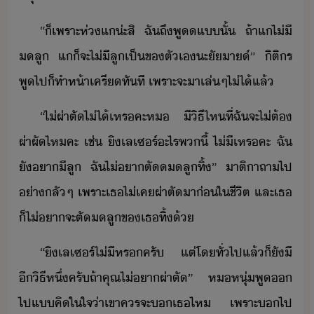
“​็​เพราะ​ห่​แ​่ะ​สิ​ ​ฉั​ถึ​พู​แ​ั้​ ​ถ้า​แ​ไ่ี​
ลู​ ​แ​็​จะ​ไ่ี​ลู​เป็​ข​ตัเ​ะั​า​​์​”​ ​ิติร​
พู​ไป​็​ทำ​ห้า​เครี​ทัที​ ​เพราะ​จะ​า​เล่​ๆ​ไ่ไ้​แล้
“​ไ่​ผ่าตั​ไ่ไ้​เหร​คะ​ห​ ​ี​ิธี​ไห​ที่​ฉั​จะ​ไ่ต้​
ผ่า​ผั​ไห​คะ​ ​เช่​ ​ิ​เลเซร์​ะไร​พ​ี้​ ​ไ่ี​เหร​คะ​ ​ฉั​
ั​า​ีลู​ ​ฉั​ไ่​า​ตั​​ลู​ทิ้​”​ ​าติ​า​ถา​ไป​
่า​ลั​ๆ​ ​เพราะ​เธ​ไ่เค​ผ่าตั​า​่​ใ​ชีิต​ ​และ​เธ​
็​ไ่​า​จะ​ตั​ลู​ข​เธ​ทิ้​้
“​ิ​เลเซร์​ไ่ี​หร​ครั​ ​แต่​โทั่ไปแล้​็​ั​ี​
ี​ิธี​หึ่​ครั​ถ้า​คุณ​ไ่​า​ผ่าตั​”​ ​ห​หุ่​พู​​
ไป​แ​คิใใจ​่า​เขา​ครจะ​​เธ​ไห​ ​เพราะ​​ไป​