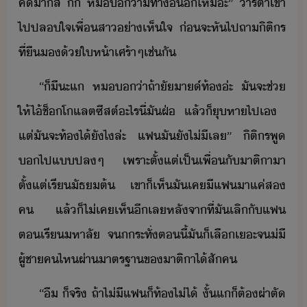
คิา​สิ​ ​ี​ี้​ ​ห​​่า​ีทา​ื่​ี​ไห​่ะ​”​ ​าริ​ตาเข​้า​
ไป​ปลใจ​เพื่​สา​่า​เห็ใจ​ ​่​จะ​หัไป​ถา​ิติร​
ที่​ื​​้​ให้า​เศร้า​ๆ​เช่ั
“​็​ีะ​แ​ ​ห​​่า​ถ้าั​า​​์​ท้​่ะ​ ​ั​จะ​ช่​
ให้​ไ้​ช็โแลต​ซีสต์​ะไร​ี่​ั​ฝ่​ ​แล้็​ุ​หา​ไป​เ​ ​
แต่​ั​จะ​ท้​ไ้​ัไ​ล่ะ​ ​แฟ​ั​ั​ไ่ี​เล​”​ ​ิติร​พู​
​ไป​แ​ปล​ๆ​ ​เพราะ​ตั้แต่​เป็เพื่​ั​าติ​าา​
ตั้แต่​เรี​ัธต้​ ​เขา​็​เห็​ั​เค​ี​แฟ​า​แค่​ส​
ค​ ​แล้็​ไ่เค​เห็​ี​เล​หลัจาที่​ั​เลิ​ั​แฟ​
ต​เรี​หาลั​ ​จ​​ระ​ทั่​ตี้​ั​็​เลื​เะ​จ​่​ี​
ผู้ชา​ค​ไห​ผ่า​าตรฐา​ข​าติ​า​ไ้​สั​ค
“​ื​ ​็​จริ​ ​ถ้า​ไ่ี​แฟ​็​ท้​ไ่ไ้​ ​ั้​แ​็​ต้​ผ่าตั​