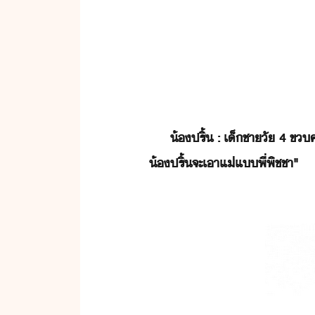
​้​ปริ​้​ ​:​ ​เ็ชา​ั​ ​4​ ​
้​ปริ​้​จะ​เา​แ่แ​พี่​พิชชา​"​