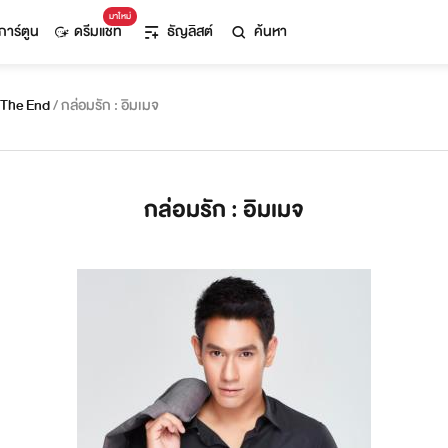
มาใหม่
การ์ตูน
ดรีมแชท
ธัญลิสต์
ค้นหา
 The End
/ กล่อมรัก : อิมเมจ
กล่อมรัก : อิมเมจ