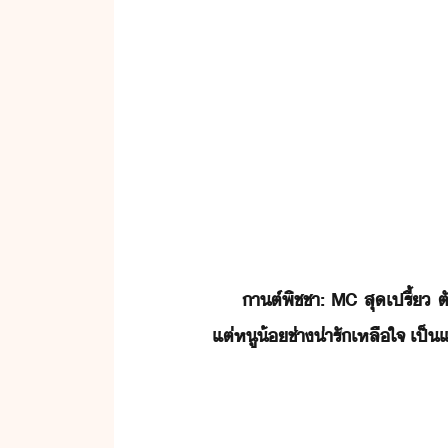
​าต์พิชชา​:
​ ​
MC​ ​สุ​เปรี้​ ​ต
แต่​หู้​ช่า​่ารั​เหลืใจ​ ​เป็​แ่​