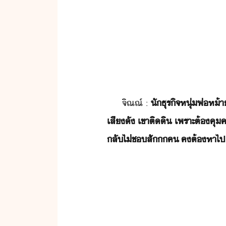
จิณณ​์​ ​:​ ​
​ัธุริจ​หุ่​พ่ห้า​
เสีั​ ​เขา​ติ​ิ​ ​เพราะ​ต้​คุ​
ลั​ไ่​ช​สั​​ค​ ​ค​ต้หา​ไป​เรื่