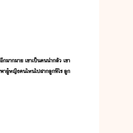
​ๆ​ี​าา​ ​เขา​เป็​ค​่าลั​ ​เขา​
​พา​ผู้หญิ​ค​ไห​ไป​ฝา​ลู​ทีไร​ ​ลู​