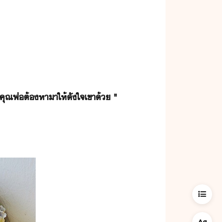
ี่​คุณพ่​ต้หา​า​ให้​ัใจ​เขา​้​ ​"​