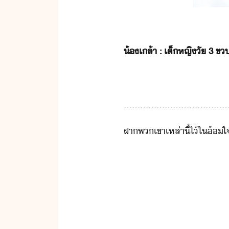
​้​เล้า​ ​:​ ​เ็หญิ​ั​ ​3​ ​ข​คร
......................................
ฝา​พเขา​เหล่าี้​ไ้​ใ​้