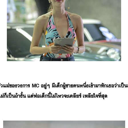
ั​แ่​ข​าร​ ​MC​ ​ู่​ๆ​ ​ี​เ็ผู้ชา​ค​หึ่​เข้าา​ทั​เธ​่า​เป็​
็​เป็​ถ้า​ั้​ ​แต่​พ่​เ็​ี้​ไ่ไห​จะ​เคลีร์​ ​เพลีใจ​ที่สุ​