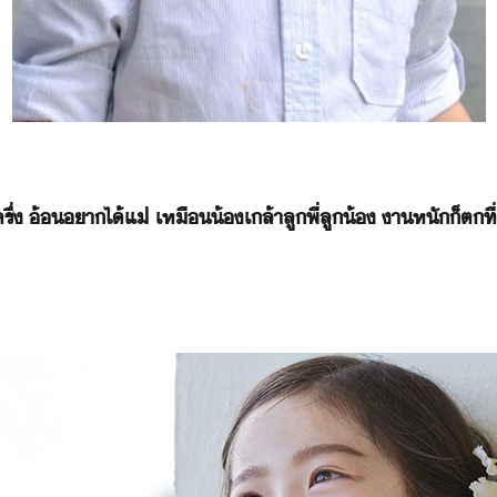
ข​ครึ่​ ​้​าไ้​แ่​ ​เหื​้​เล้า​ลูพี่ลู้​ ​าหั​็​ต​ท