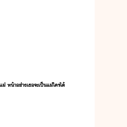
แ่​ ​ห้า​่า​เธ​จะ​เป็​แ่​ใคร​ไ้​ ​