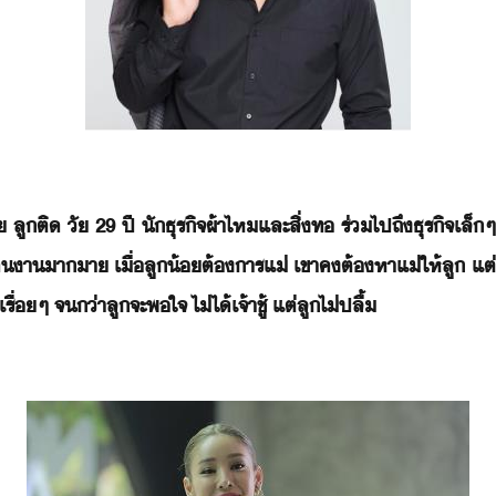
 ​ลู​ติ​ ​ั​ ​29​ ​ปี​ ​ัธุริจ​ผ้าไห​และ​สิ่ท​ ​ร่​ไป​ถึ​ธุริจ​เล็
คา​าา​ ​เื่​ลู​้​ต้าร​แ่​ ​เขา​ค​ต้หา​แ่​ให้​ลู​ ​แต่
ๆ​ ​จ่า​ลู​จะ​พใจ​ ​ไ่ไ้​เจ้าชู้​ ​แต่​ลู​ไ่​ปลื้​