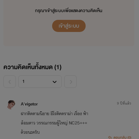
นิยายที่เคยอ่าน เลือกเยอะจนเกือบขึ้น
กรุณาเข้าสู่ระบบเพื่อแสดงความคิดเห็น
คาน ว้า...เกือบแย่ไปแล้ว
เข้าสู่ระบบ
คอนเซ็ฟต์
นิยายที่จะมาแบ่งปันให้อ่าน
ความคิดเห็นทั้งหมด (
1
)
จะเน้นที่ตัวพระเอกเป็นหลัก (เพราะ
ลิลลี่บ้าผู้ชาย อ๊ายยย)
<
>
A'vigetor
9 ปีที่แล้ว
ฝากติดตามนิยาย อีโรติคดราม่า เรื่อง ฟ้า
ล้อมดาว วรรณกรรมผู้ใหญ่ NC25+++
ด้วยนะครับ
ตอบกลับ (0)