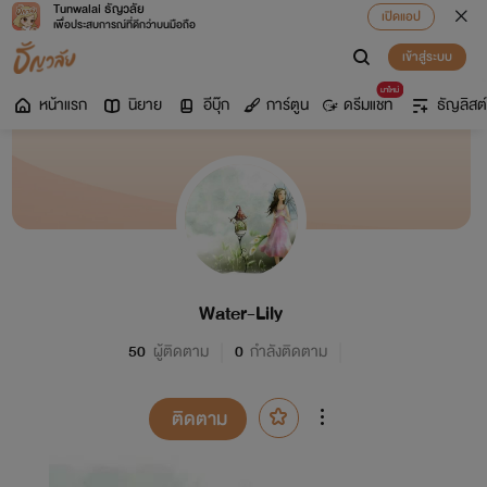
Tunwalai ธัญวลัย
เปิดแอป
เพื่อประสบการณ์ที่ดีกว่าบนมือถือ
เข้าสู่ระบบ
มาใหม่
หน้าแรก
นิยาย
อีบุ๊ก
การ์ตูน
ดรีมแชท
ธัญลิสต์
Water-Lily
50
ผู้ติดตาม
0
กำลังติดตาม
ติดตาม