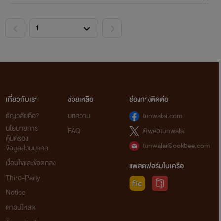
ฝากนิยายของลิลลี่ ด้วยนะ...จะมา
อัพให้ได้อ่านทุกวัน จริง จริ๊ง
<
>
Water-Lily
เกี่ยวกับเรา
ช่วยเหลือ
ช่องทางติดต่อ
ธัญวลัยคือ?
บทความ
tunwalai.com
นโยบายการ
FAQ
@webtunwalai
คุ้มครอง
tunwalai@ookbee.com
ข้อมูลส่วนบุคคล
เงื่อนไขและข้อตกลง
แพลตฟอร์มในเครือ
Third-Party
Notice
ดาวน์โหลด