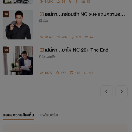
11.8K
88
18
13
เสน่หา...กล่อมรัก NC 20+ แถมความอบอุ่
จบ
อีโรติก
น The End
70.4K
205
102
42
คือมนุษย์นิยาย เสียเงินค่าอ่านนิยาย
เสน่หา...ยาใจ NC 20+ The End
จบ
รักโรแมนติก
ออนไลน์ มากกว่าค่าอาหารในแต่ละ
เดือน
137K
177
173
40
ความฝัน
อยากพบรักกับพระเอกที่
แสดงความคิดเห็น
แฟนบอร์ด
หล่อๆ นิสัยดี ดี เหมือนกับพระเอก