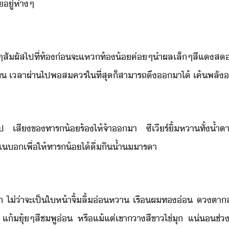
​ู่ห่าๆ
​จึ​ค่ๆ​สัผัส​ไป​ที่​ท้​่​จะ​แห​ท้้​ค่ๆ​ำผล​เล็​ๆ​สีแ​
​จะ​ท​ ​เลา​ผ่า​ไป​พสคร​ใที่สุ​็​สาารถ​ึ​า​ไ้​ ​เค้​พลั​
​ ​เสี​ข​ทาร​้​ร้ไห้​จ้า​า​ ​ซี​เีร​์​ิ้​หา​ทั้​้ำ
​แ​เพื่ให้​ทาร​้​ไ้​ื่​ิ​้ำ​ารา
ั​ ​ไ่่า​จะ​เป็​ให้า​จิ้ลิ้​่หา​ ​เรื​ผท​่​ ​ตา​
 ​แ้​ุ้​ๆ​สีชพู​่​ ​หรื​แ้แต่​เขาา​สีขา​ไข่ุ​ ​แ่​ช่​ล่า