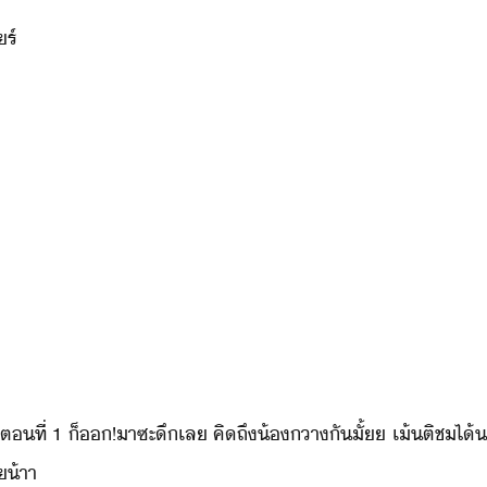
ร​์
​ตที่​ ​1​ ​็​​!​าซะ​ึ​เล​ ​คิถึ​้​า​ั​ั้​ ​เ้​ติช​ไ
​้าา