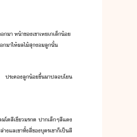
ส​า​ ​ห้า​ข​เขา​เหเ​เล็้​ ​
า​ให้ผล​ไ้​สุ​ลู​ั้​​
ตา​ ​ประค​ลู​้​ขึ้​าป​ล​โ​
ล​โตสี​เขี​รต​ ​ปา​เล็​ๆ​สีแ​
​และ​ขา​ทั้​สี่​ข​ุตร​เขา​็​เป็​สี​