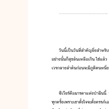
......................................
ัี้​เป็​ัที่​สำคัญ​ิ่​สำหรั
่าั้​็​สุข​ล้เหลื​เิ​ ​ใช่​แล้
เร​ลา​ลำต้​่​จะ​ี​ภูติ​ต​หึ
ซี​เีร​์​คื​ารา​แห่​ป่า​ผื​ี้
ทุครั้​เพราะ​เขา​ตั้ใจ​จะ​ตั้ครรภ์​