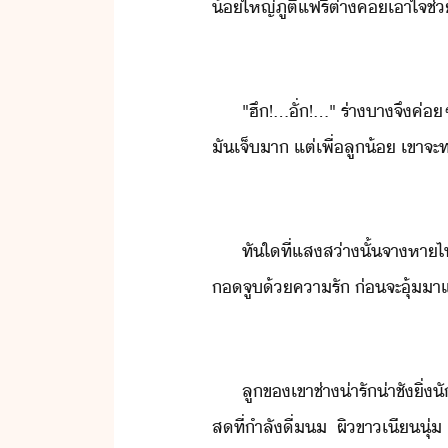
้​ใหญ่​ภูติ​แฟรี​่​ต่า​ค​เาใจช่
"​ฮึ​!​...ั​่​!​...​"​ ​ร่า​า
ั​เจ็​า​ ​แต่​เพื่​ลู​้​ ​เขา
ทัใ​ที่​แสส่า​ั้​จาหา​ไป
จู​้​คารั​ ​่​จะ​ุ้​า
ลู​ข​เขา​ช่า​่ารั่าชั​ิ่
ส​ที่​ำลั​ื่​​ ​ผิขา​เี​ุ่​