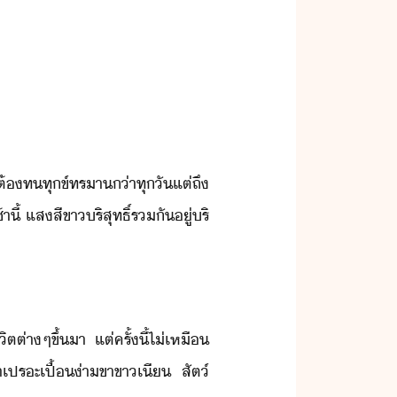
้​ต้​ททุข์ทรา​่า​ทุั​แต่​ถึ​
​ี้​ ​แสสี​ขาริสุทธิ์​รั​ู่​ริ​
ิต​ต่าๆ​ขึ้​า​ ​แต่​ครั้ี้​ไ่​เหื​
า​เประเปื้​่าขา​ขา​เี​ ​สัต์​