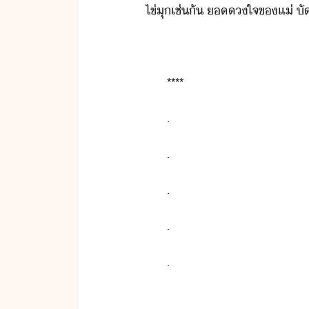
ไข่ุ​เช่ั​ ​​ใจ​ข​แ​​​่​ ​ั
**​**
.
.
.
.
.