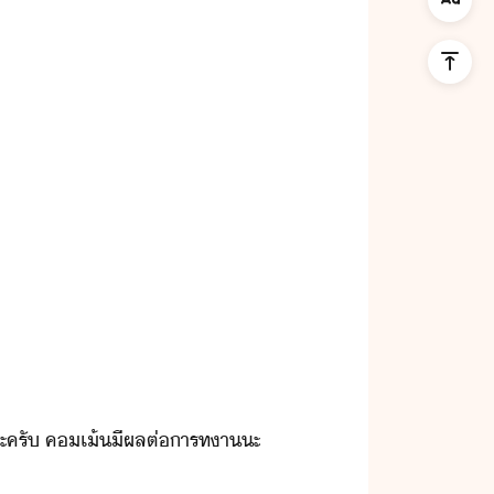
้​ะ​ครั​ ​ค​เ้​ีผลต่​าร​ทา​ะ​