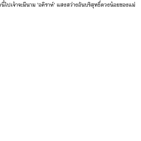
ี้​ไป​เจ้า​จะ​ีา​ ​'​คิ​ราห์​'​ ​แสส่า​ั​ริสุทธิ์​้​ข​แ่