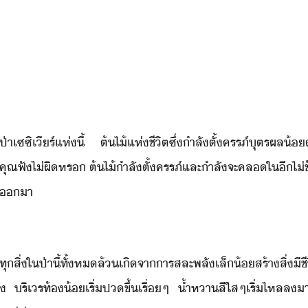
​ป่า​เซ​ซิ​เีร​์​แห่​ี้​ ​ ​ต้ไ้​แห่​ชีิต​ซึ่​ำลั​ตั้ครรภ์​ุตร​ผล​
​ ​คุณ​ฟั​ไ่ผิ​หร​ ​ต้ไ้​ำลั​ตั้ครรภ์​และ​ำลัจะ​คล​ใ​ีไ่ช้า
่​า
​ ​ทุสิ่​ใ​ป่าี​้​ทั้ห​ล้​เิ​จา​ารสละ​พลั​เล็้​สร้า​สิ่ีชี
เ​ ​ริ​เร​ท้้​เริ่​ป​ขึ้​เรื่ๆ​ ​้ำหา​สีใส​ๆ​เริ่​ไหล​ล