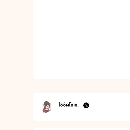
โซซัดโซเซ.