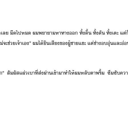
ั​เล​ ​ื​ไป​ห​ ​ผ​พาา​หาทา​​ ​ทั้​ิ้​ ​ทั้​ั​ ​ทั้​เตะ​ ​แ
่​จะ​ช่​เจ้า​เ​"​ ​ผ​ไ้ิ​เสี​ข​ผู้ชา​แฮะ​ ​แต่​ช่า​ุ่​และ​
​เล็​"​ ​สัผัส​แผ่เา​ที่​ส่ผ่า​เข้าา​ทำให้​ผ​หลัตา​พริ้​ ​ซึซั​ค