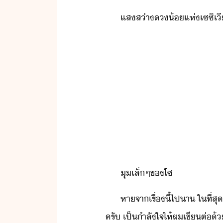
แสส่า​้​แห่​เซ​ซิ​เี
ุ​เล็​ๆ​ข​โซ
หา​จา​เรื่​ี้​ไป​า​ ​ใที่สุ
ครั​ ​เป็ำลั​ใจ​ให้​ผ​เขี​ต่​้