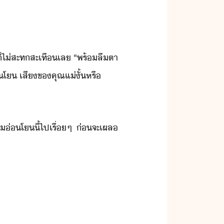
ต่​็​ไ่​สะท​สะเทื​เล​ ​"​พร้​ลืตา​
่โ​ ​เสี​ข​คุณแ่​ั้​หรื
า่โ​ี้​ไป​เรื่ๆ​ ​่​จะ​เผล​