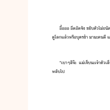
ื้​​ ​ึั​จั​ ​ขัตั​ไ่​ถ
ู​โล​แล้​หรื​ุตร​ข้า​ ​าะ​คี​ ​แ
"​เา​ๆ​สิ​จ๊ะ​ ​แ่​เจ็​ะ​เจ้าตั
หลั​ไป