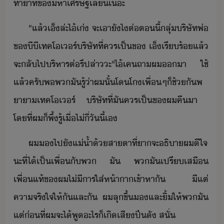
ทาาท​ข​หาเศรษฐี​เล​ิ​เะ
"​แล้​เ็​ล่ะ​ไ้​เ่​ ​จะ​เา​ัไ​ต่​ตี้​ลุ่​ริษัท​พ่​
ข​ีี​เทค​โเร์​ริษัท​ที่​คร​เป็​ข​ ​เ็​เรีร้​แล้​
​จะ​ลั​ไป​ริหาร​ต่​รึปล่า​ะ​"​ไ้​เค​ถา​ผ​า​ ​ใช้
แล้​ครั​พ​พ​ั​รู้​่า​ผ​ั้​โ​โ​เพื่​ๆ​็ช​้​ั​พ​
าา​เทค​โเร์​ ​ริษัท​ที่​ั​คร​เป็​ข​ผ​คื​า​ ​
โที่​ผ​็พึ​้​รู้​เื่​ไ่​ี่​ัี้​เ
ผ​​ไป​ั​แ่้ำ​้​สาตา​ที่​า​จะ​ธิา​ผ​ีใจ​
ะที​่​ไ้​เป็เพื่​ั​พ​ ​ั​ ​พ​ั​เปรีเสื​
เพื่แท้​ข​ผ​ไ่ี​าร​ใส่ห้าา​เข้าหา​ั​ ​ี​แต่​
คาจริใจ​ให้​ัและั​ ​ผ​ลุขึ้​​และ​ิ้​ให้​พ​ั​
แต่่​ที่​ผ​จะ​ไ้​พู​ะไร​็​เิ​เสี​ปื​ั​ ​สั่