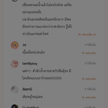
เพื่อนตกแม่น้ำแล้วไม่ลงไปช่วย แค่ร้อ
งม่ายยเหรอจ๊ะ
ปล.ตัวเอกคงติดอนิเมะหนักมาก มีพง
มีพรร่างกายแกร่งกว่าราชามังกร รู้ได้ไ
งว่ามันแกร่งเท่าไหร่
ตอบกลับ (1)
Jd
8 ปีที่แล้ว
เนื้อเรื่องน่าสนใจ
ตอบกลับ
Iamlilyboy
8 ปีที่แล้ว
แค่กๆ- สำลักน้ำลายตายกับชื่อลุ๊งง มี
ใครคิดแบบเราบ้างงง555555
ตอบกลับ
ลัลลาบี
8 ปีที่แล้ว
เติมทรูใหญ่เลย
ตอบกลับ
GuAskReal
8 ปีที่แล้ว