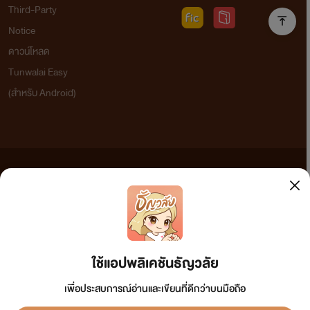
Third-Party
Notice
ดาวน์โหลด
Tunwalai Easy
(สำหรับ Android)
ข้อความที่ท่านได้อ่านจากเว็บไซต์นี้เกิดจากการเขียนโดยสาธารณชนและเผยแพร่โดยอัตโนมัติ ผู้ดูแล
เว็บไซต์แห่งนี้ไม่ได้เห็นด้วยและไม่ขอรับผิดชอบต่อข้อความใดๆ ทั้งสิ้น ดังนั้นผู้อ่านทุกท่านโปรดใช้
วิจารณญาณในการกลั่นกรองด้วยตนเอง และหากท่านพบข้อความใดๆ ที่ขัดต่อกฎหมายและศีลธรรม
กรุณาแจ้งมาที่ tunwalai@ookbee.com เพื่อทีมงานจะได้ดำเนินการในทันที ทั้งนี้ ทางเว็บไซต์ขอสงวน
ลิขสิทธิ์ตามพระราชบัญญัติลิขสิทธิ์ (ฉบับเพิ่มเติม) พ.ศ.2558
ใช้แอปพลิเคชันธัญวลัย
เพื่อประสบการณ์อ่านและเขียนที่ดีกว่าบนมือถือ