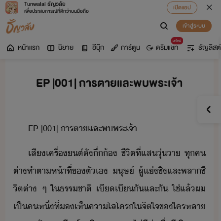
Tunwalai ธัญวลัย
เปิดแอป
เพื่อประสบการณ์ที่ดีกว่าบนมือถือ
เข้าสู่ระบบ
มาใหม่
หน้าแรก
นิยาย
อีบุ๊ก
การ์ตูน
ดรีมแชท
ธัญลิสต์
EP |001| การตายและพบพระเจ้า
EP​ ​|​001​|​ ​ารตา​และ​พพระ​เจ้า
เสี​เครื่ต์​ัึ​่​​้​​ ​ชีิต​ที่​แส​ุ่า​ ​ทุค​
ต่า​ทำตา​ห้าที่​ข​ตัเ​ ​ุษ์​ ​ผู้​แ่ชิ​และ​พลา​ชี​
ิต​ต่า​ ​ๆ​ ​ใ​ธรรชาติ​ ​เีเี​ัและั​ ​ใช่​แล้​ผ​
เป็​ค​หึ่​ที่​เห็​คา​โสโคร​ใ​จิตใจ​ข​ใคร​หลา​