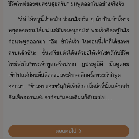
ชีิต​ให่​ข​ผ​สสุข​ครั​"​ ​ผ​พู​​ไป​่าจริจั
'​หึหึ​ ​ไ้​หู​ี้​่าสใจ​ ​่าสใจ​จริ​ ​ๆ​ ​ถ้า​เป็​เจ้า​ี้​าจ​
หุ​สครา​ไ้​แ่​ ​แต่​ั​จะ​สุ​ะไร​'​ ​พระเจ้า​คิ​ู่​ใ​ใจ​
่​จะ​พู​า​ ​"​ื​ ​ข้า​ให้​เจ้า​ ​ใ​ตี้​เจ้า​็ไ้​ขพร​
คร​แล้​ซิะ​ ​ั้​เตรีตั​ไ้​แล้​ขให้​เจ้า​โชคี​ั​ชีิต​
ให่​ล่ะ​ั​"​พระเจ้า​พูเสร​็จ​ปรา​ ฎ​ประตู​ิติ​ ​ั​ู​ผ​
เข้าไป​แต่่​ที่​สติ​ข​ผ​จะ​ั​ล​ีครั้​พระเจ้า​็​พู​
า​ ​"​ข้า​​ขขัญ​ให้​เจ้า​้​เื่ถึ​ที่​ั้แล​้​​่า​
ลื​เช็ค​สถาะ​ล่ะ​ ​ลา่​"​และ​สติ​ผ​็​ั​ล​ไป​....
ตอนต่อไป