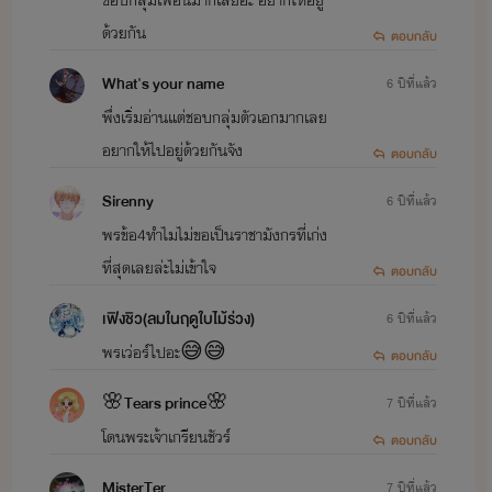
ด้วยกัน
ตอบกลับ
What's your name
6 ปีที่แล้ว
พึ่งเริ่มอ่านแต่ชอบกลุ่มตัวเอกมากเลย
อยากให้ไปอยู่ด้วยกันจัง
ตอบกลับ
Sirenny
6 ปีที่แล้ว
พรข้อ4ทำไมไม่ขอเป็นราชามังกรที่เก่ง
ที่สุดเลยล่ะไม่เข้าใจ
ตอบกลับ
เฟิงชิว(ลมในฤดูใบไม้ร่วง)
6 ปีที่แล้ว
พรเว่อร์ไปอะ😅😅
ตอบกลับ
🌸Tears prince🌸
7 ปีที่แล้ว
โดนพระเจ้าเกรียนชัวร์
ตอบกลับ
MisterTer
7 ปีที่แล้ว