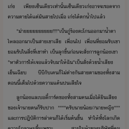
เ่​ ​เพี​เซ็​เี​เท่าั้​เซ็​เี​เ่​าจจะ​ร​จา​
คาตา​ไ้​แต่​ั​สา​ไป​เื่​ ​เ่​ไ้​ต้ำ​ไป​แล้
"​่า​!​!​!​!​"​เ็​ู่​ร้​ตะโ​า​้ำตา
ไหล​า​เป็​สา​เขา​เสี​ ​เพื่​ไป​ ​เพื่​ที่รั​เขา​
รั​ใ​สิ่​ที่​เขา​ทำ​ ​เ็​ลุขึ้​่​จะ​สั่าร​ลู้​เขา​ ​
"​หา​ตัาร​ให้​เจ​แล้​จั​า​ให้​ฉั​"​เ็​สั่​้​้ำเสี​
เ็เฉี​ ​ีี​ั​เค​็​ไ่​ต่าั​สาตา​ข​ทั้​สา​
ตี้​เต็ไป้​คาแค้​ป​เสีใจ
ลู้​และ​ี้าร์​ข​ทั้​สา​ค​เื่​ไ้ิ​เสี​
ข​เจ้าา​ต​็​รัปา​ ​"​"​"​"​ครั​า​้​//​า​หญิ​"​"​"​
และ​าร​ปฎิัติ​าร​ล่า​ค​็ไ้​เริ่ต้​ขึ้​ ​ทำให้​ทั้โล​เิ​
คา​โลา​ห​ขึ้​เพราะ​ ​สา​ใ​ห้า​ข​ริษัท​ที่​คุ​