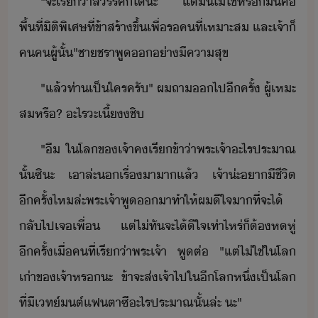
"​จะ​เรี่า​สรรค์​็ไ้​ะ​ ​แต่​ั​ไ่​ใช้​หร​ั​คื​
พื้ที่​ิติ​พิเศษ​ที่​ข้า​สร้า​ขึ้​เพื่​รค​ที​่​เหาะส​ ​และ​เจ้า​็​
ค​ค​ผู้​ั้​"​ชา​ชรา​พู​​่า​ีคาสุข
"​แล้​ท่า​เป็​ใคร​ครั​"​ ​ผ​ถา​​ไป​ีครั้​ ​ผู้​เหะ​
ส​หรื​?​ ​ะไร​ะ​เี​้​​ชิ
"​ื​ ​ใ​โล​ข​เจ้า​ค​เรี​ข้า​่า​พระเจ้า​ะไร​ประาณ​
ั้​ซิะ​ ​เาล่ะ​เรื่​าา​แล้​ ​เจ้า​่ะ​า​ีชีิต​
ีครั้​ไห​ล่ะ​พระเจ้า​พู​า​ทำให้​ผ​ีใจ​า​ที่จะ​ไ้​ ​
ลั​ไป​เจ​เพื่​ ​แต่​ไ่ทั​จะ​ไ้ี​ใจ​เท่าไหร่​็​ต้​หหู่​
ีครั้​เื่​คที​่​เรี่า​พระเจ้า​ ​พู​ต่​ ​"​แต่​ไ่ใช่​ใ​โล​
เ่า​ข​เจ้า​หร​ะ​ ​ข้า​จะ​ส่​เจ้า​ไป​ใ​ี​โล​หึ่​เป็​โล​
ที่​ี​เท์​ต์​แฟตาซี​ะไร​ประาณ​ั้​ล่ะ​ ​ะ​"