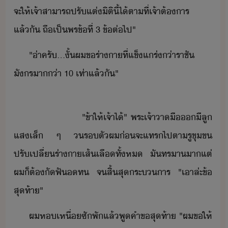
จะ​ให้​เจ้า​สาารถ​ปรั​แต่​ิติ​ี้​ไ้​ตาที่​เจ้า​ต้าร​
แล้ั​ ​ถืเป็​พร​ข้​ที่​ ​3​ ​ข้ต่​ไป​"
"​่า​ครั​...​ั้​ผ​ข​ร่าา​ที่​แข็แร่​่า​ราชั​
ัร​า่า​ ​10​ ​เท่า​แล้ั​"
​ ​ ​ ​ ​ ​ ​ ​ ​ ​ ​ ​ ​ ​ ​ ​ ​ ​ ​ ​ ​ ​"​ข้า​ให้​เจ้า​ไ้​"​ ​พระเจ้า​า​ื​​ีลู​
แสเล็​ ​ๆ​ ​ร​ตั​ผ​่​จะ​แทร​ไป​ตา​รูขุข​
ปรัเปลี่​ร่าา​เส้เลื​ทั้ห​ ​ั​ทรา​า​แต่​
ผ​็​ต้​ัฟั​ท​ ​จ​สิ้สุ​ระาร​ ​"​เาล่ะ​ข้​
สุท้า​"
ผ​ห​เหื่​ซั​พั​แล้​พู​คำข​สุท้า​ ​"​ผ​ขให้​