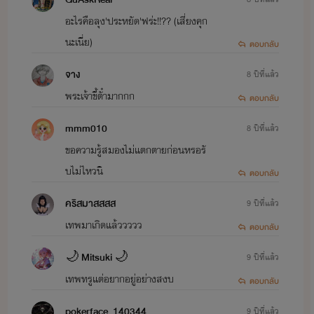
อะไรคือลุง'ประหยัด'ฟร่ะ!!?? (เสี่ยงคุก
นะเนี่ย)
ตอบกลับ
จาง
8 ปีที่แล้ว
พระเจ้าขี้ตั๋ามากกก
ตอบกลับ
mmm010
8 ปีที่แล้ว
ขอความรู้สมองไม่แตกตายก่อนหรอรั
บไม่ไหวนิ
ตอบกลับ
คริสมาสสสส
9 ปีที่แล้ว
เทพมาเกิดแล้ววววว
ตอบกลับ
🌙 Mitsuki 🌙
9 ปีที่แล้ว
เทพทรูแต่อยากอยู่อย่างสงบ
ตอบกลับ
pokerface_140344
9 ปีที่แล้ว