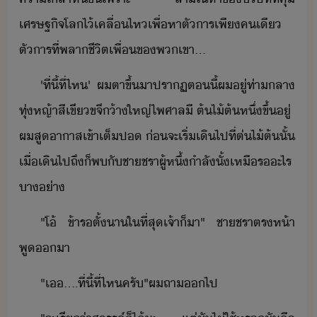
เศรษฐิจ​โล​ไ้​เคลื่ไห​เพื่​หา​ตัาร​เพี​คเี​ ​
ตัาร​ที่​พลา​ชี​ิต​เพื่​ข​พเขา​...
'​ที่​ี้​ที่ไห​'​ ​ผ​ตา​ขึ้​าป​ราฏ​ตี้​ผ​ู่​ท่าลา​
ทุ่หญ้า​สีเขี​ขจี​้าใหญ่​ไพศาล​ี​ ​ต้ไ้​ต้หึ​่​ขึ้ู่​ ​
ผ​สู​า​าส​เข้า​เต็​ป​ ​่​จะ​เริ่​เิ​ไป​ที่ต​่​ไ้​ต้​ั้​
​เื่​เิ​ไป​ถึ​็​พ​ั​ชา​ชรา​ผู้​หึ​้​ำ​ลั​ั้​เหื​ร​ะ​ไร​
า่า
"​โ้​ ​ข้า​รตั​้​า​ใที่สุ​เจ้า​็​า​"​ ​ชา​ชรา​ตรห้า​
พู​า
"​เ​....​ที่​ี้​ที่ไห​ครั​"​ผ​ถา​​ไป