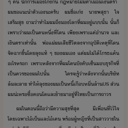
​ๆ​ ​ค​ ​ัารเื​โิ​ ​ฎหา​ไ่ีค่า​เื่ี​เิตรา​ ​
ผ​ข​แะำตั​เ​ะ​ครั​ ​ผ​ชื่​เ่​ ​า​พสุธา​ ​ใจ​
เสริสุข​ ​ถา​่า​ทำไ​ผ​ถึ​โล​ที่​ผ​ู่​แ​ั้​ ​ั้​็
เพราะ่า​ผ​เป็​ค​หึ่​ที่​โ​ ​เพี​เพราะ​แค่​ำาจ​ ​และ​
เิตรา​เท่าั้​ ​พ่แ่​ผ​เสีชีิต​ล​จา​ุัติเหตุ​ที่​โ​
จัฉา​ขึ้​โ​ลุ​แท้​ ​ๆ​ ​ข​ผ​เ​ ​แต่​ผ​ไ่ไ้​โรธแค้​
ะไร​หร​ ​เพราะ​หลัจาที่​ผ​โ​ัคั​เซ็​​ธุริจ​ที่​
เป็​คร​ข​ผ​ไป​ั้​ ​ใคร​จะ​รู้​่า​หลัจาั้​ริษัท​
ล้ละลา​ ​ทำให้​ลุ​ข​ผ​เป็หี้​เื​หื่​ล้า​US​ ​ส่​
ผ​่ะ​หร​ซื้​คโ​และ​้า​า​ู่​ที่​ไท​เป็าร​ถาร
ผ​ใ​ตี้​ถื่า​ีคาสุข​ที่สุ​ ​ี​เพื่​ที่​ไ้ใจ​
โเฉพาะ​ไ้​เ็​และ​ไ้​เค​ ​พร้​ผู้หญิ​ที่​เป็สา​า​ใ​