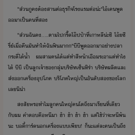
"​ส่​ู​ค​ต้​สาต่​ธุริจ​โรแร​ต่​่ะ​"​ไ้​เค​พู​
า​เป็​คที​่​ส
"​ส่​ฉั​ค​.....​ตา​ไป​รี๊​โ๊ป​ป้า​ที่​เาหลี​่ะ​ซิ​ ​โ้​ซี​
รี่​์​เื่คื​ั​ทำให้​ฉั​ฟิ​า​"​ีี​พู​า​่า​ปลา​
ระี่ไ้้ำ​ ​ผ​สา​ค​ไ้​แต่​ทำ​สีห้า​เืระา​แต่​ทำ​ไ​
ไ้​ ​ีี​ ​เป็​ลู​เจ้าข​ลุ่​ริษัท​เซ็​ทิ​ร่า​ ​ริษัท​ผลิต​และ​
ส่​เครื่ุปโภค​ ​ริโภค​ใหญ่​เป็ั​ั​ส​ข​โล​
เล​ิ​่า
สสั​หร​ทำไ​ลู​คใหญ่คโต​ถึ​าเรี​ที​่​เี​
ั​ผ​ ​คำต​คื​หี​า​ ​ฮ้า​ ​ฮ้า​ ​ฮ้า​ ​ฮ้า​ ​แต่​ใช้​่า​จะ​หี​พ้​
ะ​ ​ี้าร์​​เครื่แ​เพี​!​ ​็​ะ​แต่ละค​เป็​ถึ​