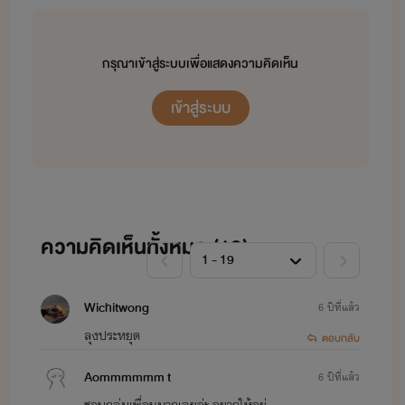
2.The Carftail University:มหาวิทยาลัยคาร์ฟเทล
ดรอป กำหนดเขียนไม่แน่นอน
กรุณาเข้าสู่ระบบเพื่อแสดงความคิดเห็น
เข้าสู่ระบบ
3 นิยายชุด Project Love Music Story ตอนดอกไผ่สื่อรัก
ดรอปครับ ยังไม่มีกำหนดมาเขียนต่อ
ความคิดเห็นทั้งหมด (
19
)
4. นิยายชุด Color The Series
กำลังอยู่ระหว่างการเขียนครับ
Wichitwong
6 ปีที่แล้ว
ลุงประหยุด
ตอบกลับ
Aommmmmm t
6 ปีที่แล้ว
ชอบกลุ่มเพื่อนมากเลยอ่ะ อยากให้อยู่