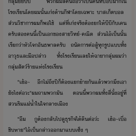
ลุ่ั​ีี​ ​พผ​สี่​ค​ถื่า​เป็​คที​่​ป๊ป​า​ใ​
โรเรี​โ​ผ​ั้​เ่​้า​ีฬา​โเฉพาะ​ ​าส​เ็ต​ล​ ​
ส่​ิชาาร​ผ​็​พใช้​ ​แต่​ที่​เ่​จริ​ต้​​ให้​ีี​ั​เค​
ครั​ส​ค​ี้​เป็​เ​ข​สา​ิท์​-​คณิต​ ​ส่​ไ้​เ็​ั้​
เรี่า​หัโจ​ัธพาล​ครั​ ​ถั​ารต่สู้​ทุ​รูปแ​ทั้​
าุธ​และ​ืป​ล่า​ ​ทั้​โรเรี​เล​ให้​ฉาา​ลุ่​ผ​่า​
ลุ่​สัต์ร้า​แห่​โรเรี
"​เฮ้​~​ ​ี​ไ่​ถึ​ปี​็​ต้​แ้า​ั​แล้​พ​ึ​เา​
ัไ​ต่​ะ​"​ผ​ถา​พ​ั​ ​ตี้​พผ​ทั้​สี่​ั้​ู่​ที่​
ส​ริแ่้ำ​ใ​ใจลา​เื
"​ื​ ​ู​ต้​ลั​ไปู​ธุริจ​ใต้ิ​ต่​่ะ​ ​เฮ้​~​เื่​
ชิหา​"​ไ้​เ็​ล่า​า​แ​เซ็​ ​ๆ