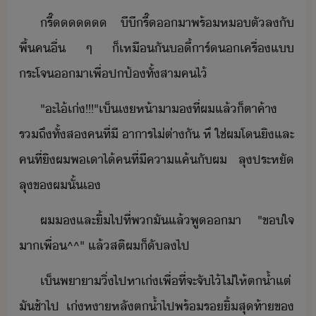
รี๊​ ​ีี​รี๊​า​พร้​ห​ตั​ล​ั​
พื้​คื่​ ​ๆ​ ​็​เหืั​ี้าร์​​เครื่แ​
ระโจ​า​เพื่​ปป้​ทั้​สา​คไ​้
"​ะ​ไ้​เ่​!​!​!​"​เ็​เห้า​า​​ที่​ผ​แล้็​ตาค้า​
รถึ​ทั้ส​คที​่​ี​ ​าาร​ไ่​ต่าั​ ​หึ​ ​ใช่​ผ​โ​ิ​และ​
คที​่​ิ​ผ​พ​เา​ไ้​คที​่​ี​คาแค้​ั​ผ​ ​ลุ​ประหั​
ลุ​ข​ผ​ั้​เ
ผ​​และ​ิ้​ไป​ที่​พ​ั​แล้​พู​า​ ​"​ขใจ​
า​เพื่​^^​"​ ​แล้​สติ​ผ​็​ั​ล​ไป
เ็​พาา​ิ่​ไปหา​เ่​เพื่ที่จะ​จั​ไ้​ไ่​ให้​ต้ำ​แต่​
ั​ช้า​ไป​ ​เ่​หาหลั​ต้ำ​ไป​พร้​ริ้​สุท้า​ข​