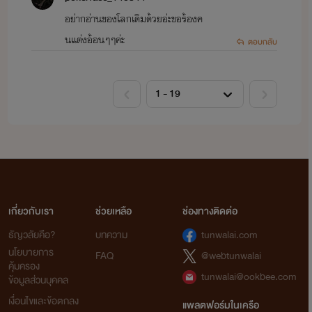
อย่ากอ่านของโลกเดิมด้วยอ่ะขอร้องค
นแต่งอ้อนๆๆค่ะ
ตอบกลับ
เกี่ยวกับเรา
ช่วยเหลือ
ช่องทางติดต่อ
ธัญวลัยคือ?
บทความ
tunwalai.com
นโยบายการ
FAQ
@webtunwalai
คุ้มครอง
tunwalai@ookbee.com
ข้อมูลส่วนบุคคล
เงื่อนไขและข้อตกลง
แพลตฟอร์มในเครือ