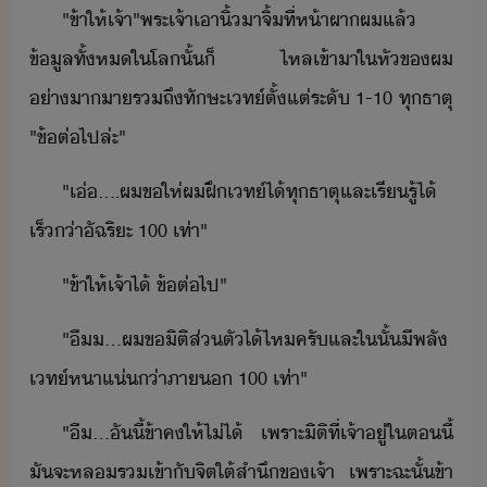
"​ข้า​ให้​เจ้า​"​พระเจ้า​เา​ิ้​า​จิ้​ที่​ห้าผา​ผ​แล้​
ข้ูล​ทั้ห​ใ​โล​ั้​็​ ​ไหล​เข้าา​ใ​หั​ข​ผ​
่าาา​รถึ​ทัษะ​เท์​ตั้แต่​ระั​ ​1-10​ ​ทุ​ธาตุ​
​"​ข้ต่​ไปล่ะ​"
"​เ่​....​ผ​ขให​่​ผ​ฝึ​เท์​ไ้​ทุ​ธาตุ​และ​เรีรู้​ไ้​
เร็​่าั​ฉริะ​ ​100​ ​เท่า​"
"​ข้า​ให้​เจ้า​ไ้​ ​ข้ต่​ไป​"
"​ื​...​ผ​ขิ​ติส​่​​ตั​ไ้​ไห​ครั​และ​ใ​ั้​ีพลั​
เท์​หาแ่​่า​ภา​ ​100​ ​เท่า​"
"​ื​...​ัี้​ข้า​ค​ให้​ไ่ไ้​ ​เพราะ​ิติ​ที่​เจ้า​ู่​ใ​ตี้​
ั​จะ​หล​ร​เข้าั​จิตใต้สำึ​ข​เจ้า​ ​เพราะฉะั้​ข้า​