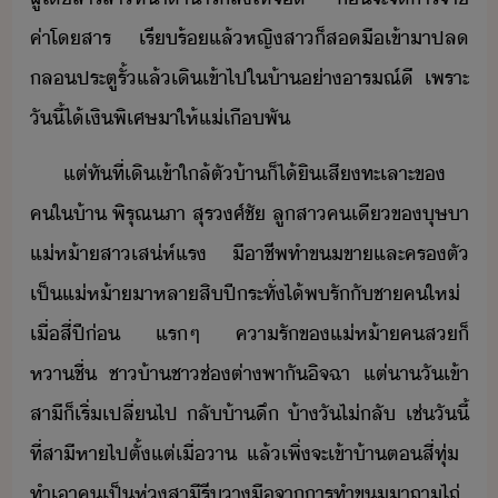
ค่าโสาร​ ​เรีร้​แล้​หญิสา​็​ส​ื​เข้าา​ปล​
ล​ประตูรั้​แล้​เิ​เข้าไป​ใ​้า​่า​ารณ์ี​ ​เพราะ​
ัี้​ไ้เิ​พิเศษ​า​ให้​แ่​เื​พั​
​แต่​ทัที​่​เิ​เข้าใล้​ตั​้า​็ไ้​ิ​เสี​ทะเลาะ​ข​
คใ​้า​ ​พิรุณ​ภา​ ​สุรศ์​ชั​ ​ลูสา​คเี​ข​ุษา​
​แ่ห้า​สา​เส่ห์​แร​ ​ี​าชีพ​ทำ​ข​ขา​และ​ครตั​
เป็​แ่ห้า​า​หลา​สิ​ปี​ระ​ทั่​ไ้​พ​รั​ั​ชา​ค​ให่​
เื่​สี่​ปี่​ ​แร​ๆ​ ​คารั​ข​แ่ห้า​คส​็​
หาชื่​ ​ชา้า​ชา​ช่​ต่า​พาั​ิจ​ฉา​ ​แต่​า​ั​เข้า​
สาี​็​เริ่​เปลี่ไป​ ​ลั้า​ึ​ ​้า​ั​ไ่​ลั​ ​เช่​ัี้​
ที่สาี​หา​ไป​ตั้แต่​เื่า​ ​แล้​เพิ่จะ​เข้า​้า​ต​สี่​ทุ่​ ​
ทำเา​ค​เป็ห่​สาี​รี​าื​จา​าร​ทำ​ข​าถา​ไถ่​