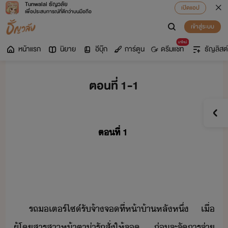
Tunwalai ธัญวลัย
เปิดแอป
เพื่อประสบการณ์ที่ดีกว่าบนมือถือ
เข้าสู่ระบบ
มาใหม่
หน้าแรก
นิยาย
อีบุ๊ก
การ์ตูน
ดรีมแชท
ธัญลิสต์
ตอนที่ 1-1
ตที่​ ​1
​
​
​รถ​เตร์​ไซ์​รัจ้า​จ​ที่​ห้า้า​หลั​หึ่​ ​เื่​
ผู้โสาร​สา​ห้าตา​่ารั​สั่​ให้​จ​ ​่​จะ​จัาร​จ่า​