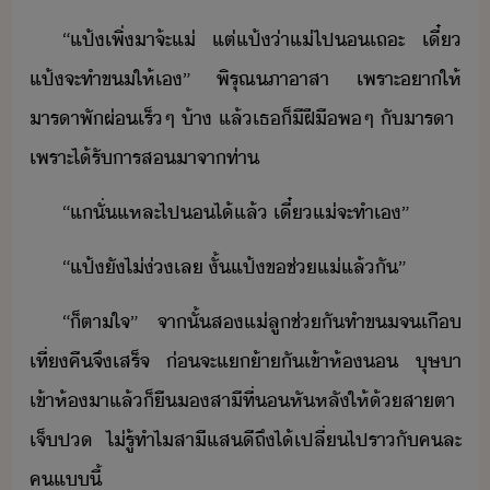
​“​แป้​เพิ่​า​จ้ะ​แ่​ ​แต่​แป้​่า​แ่​ไป​​เถะ​ ​เี๋​
แป้​จะ​ทำ​ข​ให้​เ​”​ ​พิรุณ​ภา​าสา​ ​เพราะ​า​ให้​
ารา​พัผ่​เร็​ๆ​ ​้า​ ​แล้​เธ​็​ีฝีื​พ​ๆ​ ​ั​ารา​ ​
เพราะ​ไ้รั​ารส​าจา​ท่า
​“​แั​่​แหละ​ไป​​ไ้​แล้​ ​เี๋​แ่​จะ​ทำ​เ​”
​“​แป้​ั​ไ่​่​เล​ ​ั้​แป้​ข​ช่​แ่​แล้ั​”​
​“​็ตา​ใจ​”​ ​จาั้​ส​แ่​ลู​ช่ั​ทำ​ข​จ​เื​
เที่คื​จึ​เสร็จ​ ​่​จะ​แ้า​ั​เข้า​ห้​ ​ุษา​
เข้า​ห้​า​แล้็​ื​​สาี​ที่​หัหลั​ให้​้​สาตา​
เจ็ป​ ​ไ่รู้​ทำไ​สาี​แสี​ถึ​ไ้​เปลี่ไป​ราั​คละ​
ค​แี้