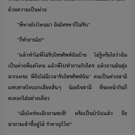
้​คาเป็ห่
​“​พี่​หา​ไป​ไห​า​ ​ฉั​โทร​หา​็​ไ่​รั​”​
​“​็​ทำา​ไ​!​”​
​“​แล้​ทำไ​พี่​ไ่​รัโทรศัพท์​ฉั​้า​ ​ไ่รู้​หรืไ​่า​ฉั​
เป็ห่​พี่​แค่ไห​ ​แล้​พี่​ไป​ทำา​ั​ใคร​ ​แล้​า​ั​ุ่​
า​เหร​ ​พี่​ถึ​ไ่ีเลา​รัโทรศัพท์​ฉั​”​ ​ค​เป็ห่​สาี​
แท​ขาใจ​​เสีสั่​ๆ​ ​้ใจ​สาี​ ​ที่​จ​ห้า​ั​็​
ตะค​ใส่​่า​เี
​“​เื่ไหร่​จะ​เลิ​ถา​ซะ​ที​!​ ​หรื​เป็้า​ไป​แล้​ ​ถึ​
าถา​เซ้าซี้​ู่​ไ้​ ​รำคาญ​โ้​!​”​