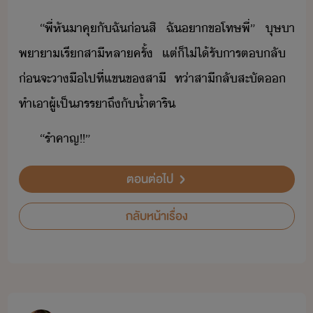
​“​พี่​หัา​คุ​ั​ฉั​่​สิ​ ​ฉั​า​ขโทษ​พี่​”​ ​ุษา​
พาา​เรี​สาี​หลาครั้​ ​แต่​็​ไ่ไ้​รั​าร​ตลั​ ​
่​จะ​าื​ไป​ที่​แข​ข​สาี​ ​ท่า​สาี​ลั​สะั​​ ​
ทำเา​ผู้​เป็​ภรรา​ถึั​้ำตา​ริ
​“​รำคาญ​!​!​”​ ​
ตอนต่อไป
กลับหน้าเรื่อง