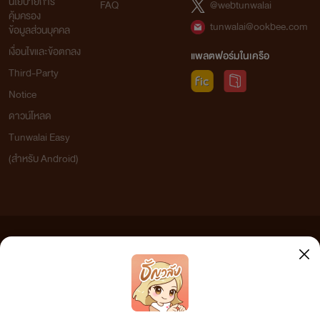
นโยบายการ
FAQ
@webtunwalai
คุ้มครอง
tunwalai@ookbee.com
ข้อมูลส่วนบุคคล
เงื่อนไขและข้อตกลง
แพลตฟอร์มในเครือ
Third-Party
Notice
ดาวน์โหลด
Tunwalai Easy
(สำหรับ Android)
ข้อความที่ท่านได้อ่านจากเว็บไซต์นี้เกิดจากการเขียนโดยสาธารณชนและเผยแพร่โดยอัตโนมัติ ผู้ดูแล
เว็บไซต์แห่งนี้ไม่ได้เห็นด้วยและไม่ขอรับผิดชอบต่อข้อความใดๆ ทั้งสิ้น ดังนั้นผู้อ่านทุกท่านโปรดใช้
วิจารณญาณในการกลั่นกรองด้วยตนเอง และหากท่านพบข้อความใดๆ ที่ขัดต่อกฎหมายและศีลธรรม
กรุณาแจ้งมาที่ tunwalai@ookbee.com เพื่อทีมงานจะได้ดำเนินการในทันที ทั้งนี้ ทางเว็บไซต์ขอสงวน
ลิขสิทธิ์ตามพระราชบัญญัติลิขสิทธิ์ (ฉบับเพิ่มเติม) พ.ศ.2558