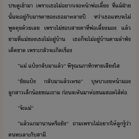
ประตูเข้า​า​ ​เพราะ​เธ​ไ่​า​เจ​ห้า​พ่เลี้​ ​ที่​แ้​ฝ่า​
ั้​จะ​ู่​ั​ารา​ข​เธ​า​หลา​ปี​ ​ท่า​เธ​แทจะ​ไ่​
พูคุ​้​เล​ ​เพราะ​ไ่​ช​สาตา​ที่​พ่เลี้​​ ​แล้​
า​ที่​แ่​ข​เธ​ไ่ู่​้า​ ​เธ​็​จะ​ไ่ู่​้า​ตาลำพั​
เ็ขา​ ​เพราะ​ลั​จะ​เิเรื่
​“​แ่​ ​แป้​ลัา​แล้​”​ ​พิรุณ​ภา​ทัทา​เสีใส
​“ั​แป้​ ​ลัา​แล้​เหร​”​ ​ุษา​เห้า​​
ลูสา​เล็้​ขณะ​ถา​ ​่​จะ​หัา​ห่​ข​สไส้​ต่
​“​จ้ะ​แ่​”
​“​แล้​แา​า​หรืั​”​ ​ถา​เพราะ​ไ่​า​ให้​ลู​รู้​่า​
ต​ทะเลาะ​ั​สาี