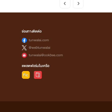
ช่องทางติดต่อ
tunwalai.com
@webtunwalai
tunwalai@ookbee.com
แพลตฟอร์มในเครือ