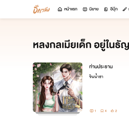
หน้าแรก
นิยาย
อีบุ๊ก
หลงกลเมียเด็ก อยู่ในธัญ
ท่านประธาน
รินน้ำชา
1
4
2