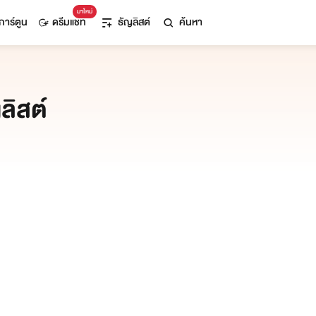
มาใหม่
การ์ตูน
ดรีมแชท
ธัญลิสต์
ค้นหา
ลิสต์