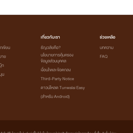
เกี่ยวกับเรา
ช่วยเหลือ
กเขียน
ธัญวลัยคือ?
บทความ
นโยบายการคุ้มครอง
ิยาย
FAQ
ข้อมูลส่วนบุคคล
ุ๊ก
เงื่อนไขและข้อตกลง
นุน
Third-Party Notice
ดาวน์โหลด Tunwalai Easy
(สำหรับ Android)