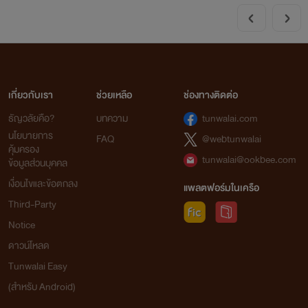
เกี่ยวกับเรา
ช่วยเหลือ
ช่องทางติดต่อ
ธัญวลัยคือ?
บทความ
tunwalai.com
นโยบายการ
FAQ
@webtunwalai
คุ้มครอง
tunwalai@ookbee.com
ข้อมูลส่วนบุคคล
เงื่อนไขและข้อตกลง
แพลตฟอร์มในเครือ
Third-Party
Notice
ดาวน์โหลด
Tunwalai Easy
(สำหรับ Android)