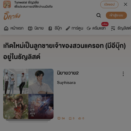
Tunwalai ธัญวลัย
เปิดแอป
เพื่อประสบการณ์ที่ดีกว่าบนมือถือ
เข้าสู่ระบบ
มาใหม่
หน้าแรก
นิยาย
อีบุ๊ก
การ์ตูน
ดรีมแชท
ธัญลิสต์
เกิดใหม่เป็นลูกชายเจ้าของสวนแครอท (มีอีบุ๊ก)
อยู่ในธัญลิสต์
นิยายวาย2
Suphisara
34
3
0