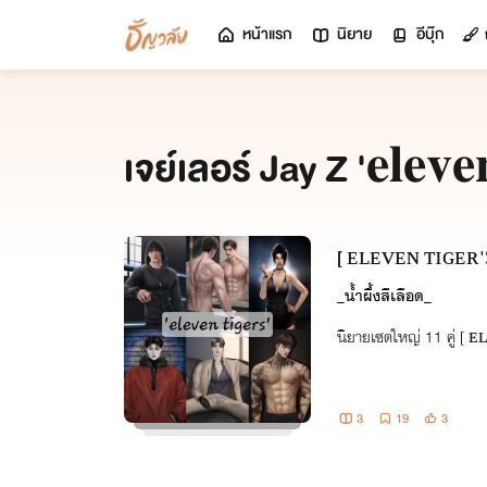
หน้าแรก
นิยาย
อีบุ๊ก
เจย์เลอร์ Jay Z '𝐞𝐥𝐞𝐯𝐞
[ ᴇʟᴇᴠᴇɴ ᴛɪɢᴇʀ'ꜱ
_น้ำผึ้งสีเลือด_
นิยายเซตใหญ่ 11 คู่ [
3
19
3