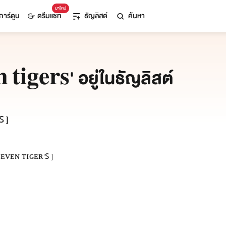
มาใหม่
การ์ตูน
ดรีมแชท
ธัญลิสต์
ค้นหา
 𝐭𝐢𝐠𝐞𝐫𝐬' อยู่ในธัญลิสต์
 ]
 ᴇʟᴇᴠᴇɴ ᴛɪɢᴇʀ'ꜱ ]