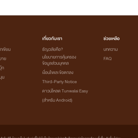
เกี่ยวกับเรา
ช่วยเหลือ
กเขียน
ธัญวลัยคือ?
บทความ
นโยบายการคุ้มครอง
ิยาย
FAQ
ข้อมูลส่วนบุคคล
ุ๊ก
เงื่อนไขและข้อตกลง
นุน
Third-Party Notice
ดาวน์โหลด Tunwalai Easy
(สำหรับ Android)