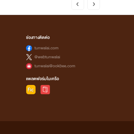
ช่องทางติดต่อ
tunwalai.com
@webtunwalai
tunwalai@ookbee.com
แพลตฟอร์มในเครือ