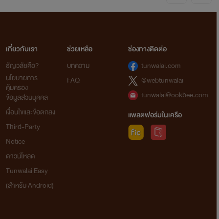
เกี่ยวกับเรา
ช่วยเหลือ
ช่องทางติดต่อ
ธัญวลัยคือ?
บทความ
tunwalai.com
นโยบายการ
FAQ
@webtunwalai
คุ้มครอง
tunwalai@ookbee.com
ข้อมูลส่วนบุคคล
เงื่อนไขและข้อตกลง
แพลตฟอร์มในเครือ
Third-Party
Notice
ดาวน์โหลด
Tunwalai Easy
(สำหรับ Android)