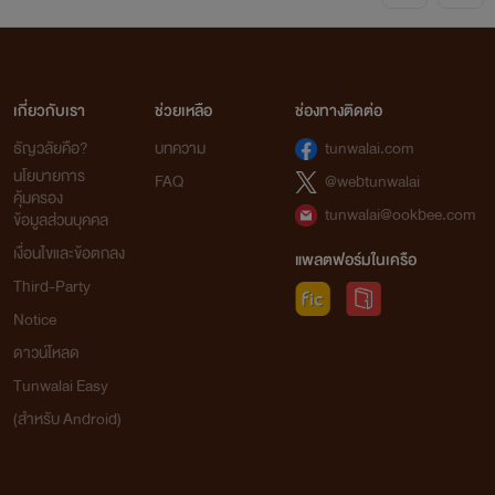
เกี่ยวกับเรา
ช่วยเหลือ
ช่องทางติดต่อ
ธัญวลัยคือ?
บทความ
tunwalai.com
นโยบายการ
FAQ
@webtunwalai
คุ้มครอง
tunwalai@ookbee.com
ข้อมูลส่วนบุคคล
เงื่อนไขและข้อตกลง
แพลตฟอร์มในเครือ
Third-Party
Notice
ดาวน์โหลด
Tunwalai Easy
(สำหรับ Android)