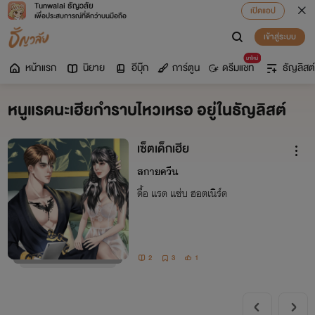
Tunwalai ธัญวลัย
เปิดแอป
เพื่อประสบการณ์ที่ดีกว่าบนมือถือ
เข้าสู่ระบบ
มาใหม่
หน้าแรก
นิยาย
อีบุ๊ก
การ์ตูน
ดรีมแชท
ธัญลิสต์
หนูแรดนะเฮียกำราบไหวเหรอ อยู่ในธัญลิสต์
เซ็ตเด็กเฮีย
สกายควีน
ดื้อ แรด แซ่บ ฮอตเนิร์ด
2
3
1