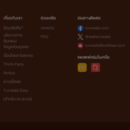
เกี่ยวกับเรา
ช่วยเหลือ
ช่องทางติดต่อ
ธัญวลัยคือ?
บทความ
tunwalai.com
นโยบายการ
FAQ
@webtunwalai
คุ้มครอง
tunwalai@ookbee.com
ข้อมูลส่วนบุคคล
เงื่อนไขและข้อตกลง
แพลตฟอร์มในเครือ
Third-Party
Notice
ดาวน์โหลด
Tunwalai Easy
(สำหรับ Android)