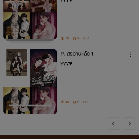
YYY♥️
50
3
0
P. สรอ่านแล้ว 1
YYY♥️
49
2
0