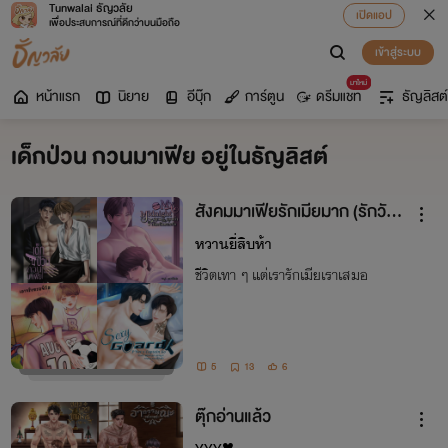
Tunwalai ธัญวลัย
เปิดแอป
เพื่อประสบการณ์ที่ดีกว่าบนมือถือ
เข้าสู่ระบบ
มาใหม่
หน้าแรก
นิยาย
อีบุ๊ก
การ์ตูน
ดรีมแชท
ธัญลิสต์
เด็กป่วน กวนมาเฟีย อยู่ในธัญลิสต์
สังคมมาเฟียรักเมียมาก (รักวัยม
หาลัย)
หวานยี่สิบห้า
ชีวิตเทา ๆ แต่เรารักเมียเราเสมอ
5
13
6
ตุ๊กอ่านแล้ว