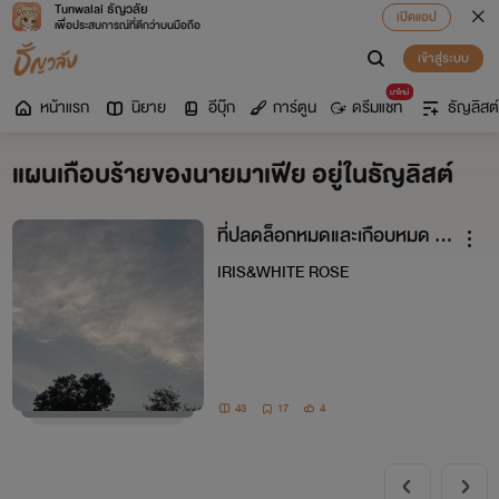
Tunwalai ธัญวลัย
เปิดแอป
เพื่อประสบการณ์ที่ดีกว่าบนมือถือ
เข้าสู่ระบบ
มาใหม่
หน้าแรก
นิยาย
อีบุ๊ก
การ์ตูน
ดรีมแชท
ธัญลิสต์
แผนเกือบร้ายของนายมาเฟีย อยู่ในธัญลิสต์
ที่ปลดล็อกหมดและเกือบหมด ข
องฟรีด้วย
IRIS&WHITE ROSE
43
17
4