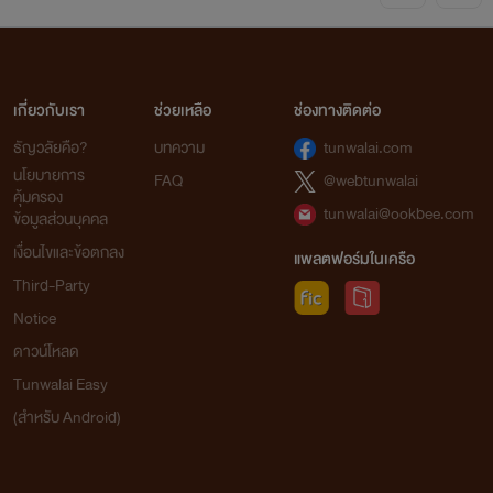
เกี่ยวกับเรา
ช่วยเหลือ
ช่องทางติดต่อ
ธัญวลัยคือ?
บทความ
tunwalai.com
นโยบายการ
FAQ
@webtunwalai
คุ้มครอง
tunwalai@ookbee.com
ข้อมูลส่วนบุคคล
เงื่อนไขและข้อตกลง
แพลตฟอร์มในเครือ
Third-Party
Notice
ดาวน์โหลด
Tunwalai Easy
(สำหรับ Android)