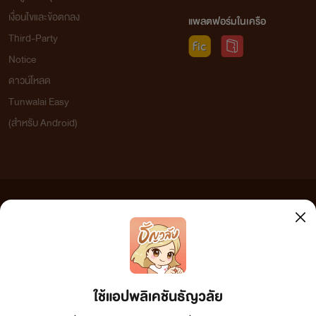
เงื่อนไขและข้อตกลง
แพลตฟอร์มในเครือ
Third-Party
Notice
ดาวน์โหลด
Tunwalai Easy
(สำหรับ Android)
ข้อความที่ท่านได้อ่านจากเว็บไซต์นี้เกิดจากการเขียนโดยสาธารณชนและเผยแพร่โดยอัตโนมัติ ผู้ดูแล
เว็บไซต์แห่งนี้ไม่ได้เห็นด้วยและไม่ขอรับผิดชอบต่อข้อความใดๆ ทั้งสิ้น ดังนั้นผู้อ่านทุกท่านโปรดใช้
วิจารณญาณในการกลั่นกรองด้วยตนเอง และหากท่านพบข้อความใดๆ ที่ขัดต่อกฎหมายและศีลธรรม
กรุณาแจ้งมาที่ tunwalai@ookbee.com เพื่อทีมงานจะได้ดำเนินการในทันที ทั้งนี้ ทางเว็บไซต์ขอสงวน
ลิขสิทธิ์ตามพระราชบัญญัติลิขสิทธิ์ (ฉบับเพิ่มเติม) พ.ศ.2558
ใช้แอปพลิเคชันธัญวลัย