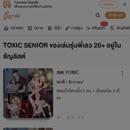
Tunwalai ธัญวลัย
เปิดแอป
เพื่อประสบการณ์ที่ดีกว่าบนมือถือ
เข้าสู่ระบบ
มาใหม่
หน้าแรก
นิยาย
อีบุ๊ก
การ์ตูน
ดรีมแชท
ธัญลิสต์
TOXIC SENIOR ของเล่นรุ่นพี่เลว 20+ อยู่ใน
ธัญลิสต์
เซต TOXIC
ณวดี / B.crazy'
เซตแก๊งวิศวะทั้ง 5 คน + เรื่องเสริม 2 เรื่
อง
7
14
2