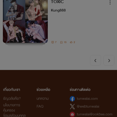
TOXIC
Kung888
7
13
2
เกี่ยวกับเรา
ช่วยเหลือ
ช่องทางติดต่อ
ธัญวลัยคือ?
บทความ
tunwalai.com
นโยบายการ
FAQ
@webtunwalai
คุ้มครอง
tunwalai@ookbee.com
ข้อมูลส่วนบุคคล