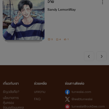
วาย
Sandy LemonWay
3
4
1
เกี่ยวกับเรา
ช่วยเหลือ
ช่องทางติดต่อ
ธัญวลัยคือ?
บทความ
tunwalai.com
นโยบายการ
FAQ
@webtunwalai
คุ้มครอง
tunwalai@ookbee.com
ข้อมูลส่วนบุคคล