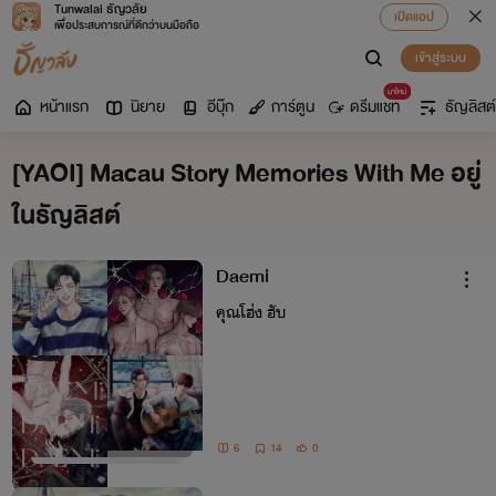
Tunwalai ธัญวลัย
เปิดแอป
เพื่อประสบการณ์ที่ดีกว่าบนมือถือ
เข้าสู่ระบบ
มาใหม่
หน้าแรก
นิยาย
อีบุ๊ก
การ์ตูน
ดรีมแชท
ธัญลิสต์
[YAOI] Macau Story Memories With Me อยู่
ในธัญลิสต์
Daemi
คุณโฮ่ง ฮับ
6
14
0