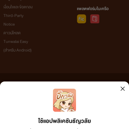
เงื่อนไขและข้อตกลง
แพลตฟอร์มในเครือ
Third-Party
Notice
ดาวน์โหลด
Tunwalai Easy
(สำหรับ Android)
ข้อความที่ท่านได้อ่านจากเว็บไซต์นี้เกิดจากการเขียนโดยสาธารณชนและเผยแพร่โดยอัตโนมัติ ผู้ดูแล
เว็บไซต์แห่งนี้ไม่ได้เห็นด้วยและไม่ขอรับผิดชอบต่อข้อความใดๆ ทั้งสิ้น ดังนั้นผู้อ่านทุกท่านโปรดใช้
วิจารณญาณในการกลั่นกรองด้วยตนเอง และหากท่านพบข้อความใดๆ ที่ขัดต่อกฎหมายและศีลธรรม
กรุณาแจ้งมาที่ tunwalai@ookbee.com เพื่อทีมงานจะได้ดำเนินการในทันที ทั้งนี้ ทางเว็บไซต์ขอสงวน
ลิขสิทธิ์ตามพระราชบัญญัติลิขสิทธิ์ (ฉบับเพิ่มเติม) พ.ศ.2558
ใช้แอปพลิเคชันธัญวลัย