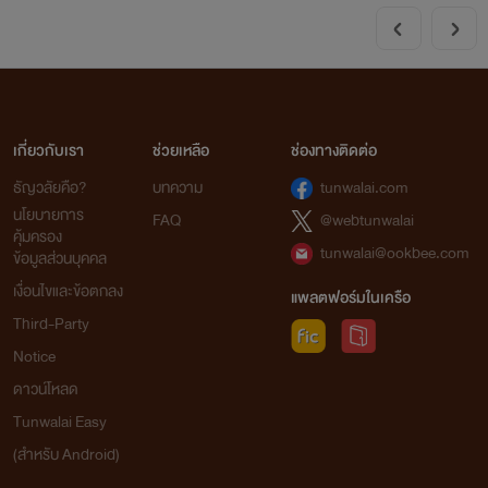
เกี่ยวกับเรา
ช่วยเหลือ
ช่องทางติดต่อ
ธัญวลัยคือ?
บทความ
tunwalai.com
นโยบายการ
FAQ
@webtunwalai
คุ้มครอง
tunwalai@ookbee.com
ข้อมูลส่วนบุคคล
เงื่อนไขและข้อตกลง
แพลตฟอร์มในเครือ
Third-Party
Notice
ดาวน์โหลด
Tunwalai Easy
(สำหรับ Android)