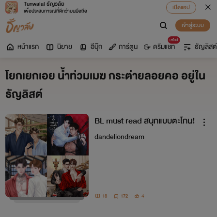
Tunwalai ธัญวลัย
เปิดแอป
เพื่อประสบการณ์ที่ดีกว่าบนมือถือ
เข้าสู่ระบบ
มาใหม่
หน้าแรก
นิยาย
อีบุ๊ก
การ์ตูน
ดรีมแชท
ธัญลิสต์
โยกเยกเอย น้ำท่วมเมฆ กระต่ายลอยคอ อยู่ใน
ธัญลิสต์
BL must read สนุกแบบตะโกน!
dandeliondream
18
172
4