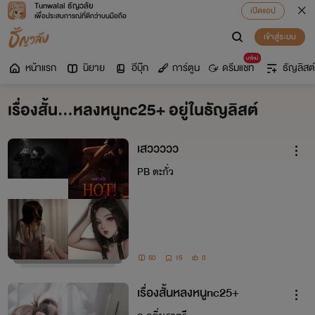
Tunwalai ธัญวลัย
เปิดแอป
เพื่อประสบการณ์ที่ดีกว่าบนมือถือ
เข้าสู่ระบบ
มาใหม่
หน้าแรก
นิยาย
อีบุ๊ก
การ์ตูน
ดรีมแชท
ธัญลิสต์
เรื่องสั้น…หลงหนูnc25+ อยู่ในธัญลิสต์
เสววววว
PB ตะกั่ว
50
15
0
เรื่องสั้นหลงหนูnc25+