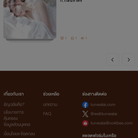
ก.กลิ่นราตรี
1
1
1
เกี่ยวกับเรา
ช่วยเหลือ
ช่องทางติดต่อ
ธัญวลัยคือ?
บทความ
tunwalai.com
นโยบายการ
FAQ
@webtunwalai
คุ้มครอง
tunwalai@ookbee.com
ข้อมูลส่วนบุคคล
เงื่อนไขและข้อตกลง
แพลตฟอร์มในเครือ