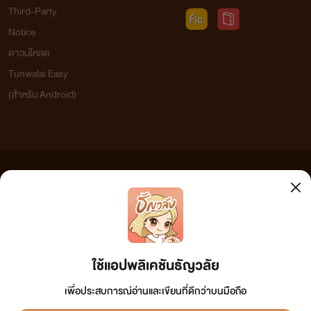
Third-Party
Notice
ดาวน์โหลด
Tunwalai Easy
(สำหรับ Android)
ข้อความที่ท่านได้อ่านจากเว็บไซต์นี้เกิดจากการเขียนโดยสาธารณชนและเผยแพร่โดยอัตโนมัติ ผู้ดูแล
เว็บไซต์แห่งนี้ไม่ได้เห็นด้วยและไม่ขอรับผิดชอบต่อข้อความใดๆ ทั้งสิ้น ดังนั้นผู้อ่านทุกท่านโปรดใช้
วิจารณญาณในการกลั่นกรองด้วยตนเอง และหากท่านพบข้อความใดๆ ที่ขัดต่อกฎหมายและศีลธรรม
กรุณาแจ้งมาที่ tunwalai@ookbee.com เพื่อทีมงานจะได้ดำเนินการในทันที ทั้งนี้ ทางเว็บไซต์ขอสงวน
ลิขสิทธิ์ตามพระราชบัญญัติลิขสิทธิ์ (ฉบับเพิ่มเติม) พ.ศ.2558
ใช้แอปพลิเคชันธัญวลัย
เพื่อประสบการณ์อ่านและเขียนที่ดีกว่าบนมือถือ