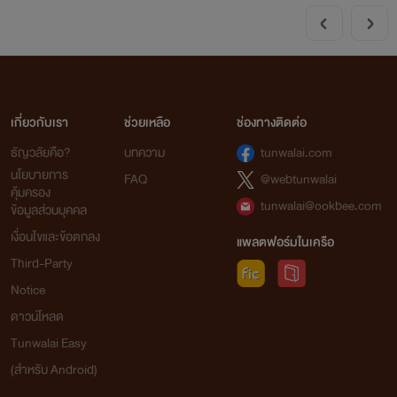
เกี่ยวกับเรา
ช่วยเหลือ
ช่องทางติดต่อ
ธัญวลัยคือ?
บทความ
tunwalai.com
นโยบายการ
FAQ
@webtunwalai
คุ้มครอง
tunwalai@ookbee.com
ข้อมูลส่วนบุคคล
เงื่อนไขและข้อตกลง
แพลตฟอร์มในเครือ
Third-Party
Notice
ดาวน์โหลด
Tunwalai Easy
(สำหรับ Android)