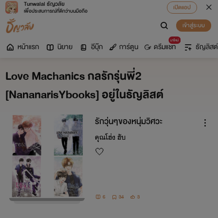
Tunwalai ธัญวลัย
เปิดแอป
เพื่อประสบการณ์ที่ดีกว่าบนมือถือ
เข้าสู่ระบบ
มาใหม่
หน้าแรก
นิยาย
อีบุ๊ก
การ์ตูน
ดรีมแชท
ธัญลิสต์
Love Machanics กลรักรุ่นพี่2
[NananarisYbooks] อยู่ในธัญลิสต์
รักวุ่นๆของหนุ่มวิศวะ
คุณโฮ่ง ฮับ
🤍
6
34
3