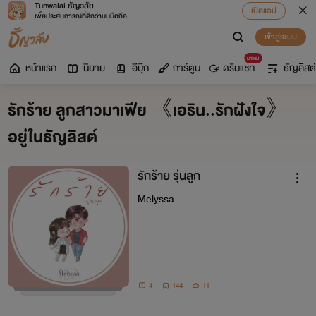
Tunwalai ธัญวลัย
เปิดแอป
เพื่อประสบการณ์ที่ดีกว่าบนมือถือ
เข้าสู่ระบบ
มาใหม่
หน้าแรก
นิยาย
อีบุ๊ก
การ์ตูน
ดรีมแชท
ธัญลิสต์
รักร้าย ลูกสาวมาเฟีย 《เอริน..รักฝังใจ》
อยู่ในธัญลิสต์
รักร้าย รุ่นลูก
Melyssa
4
144
11