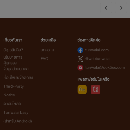
เกี่ยวกับเรา
ช่วยเหลือ
ช่องทางติดต่อ
ธัญวลัยคือ?
บทความ
tunwalai.com
นโยบายการ
FAQ
@webtunwalai
คุ้มครอง
tunwalai@ookbee.com
ข้อมูลส่วนบุคคล
เงื่อนไขและข้อตกลง
แพลตฟอร์มในเครือ
Third-Party
Notice
ดาวน์โหลด
Tunwalai Easy
(สำหรับ Android)