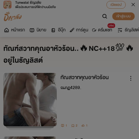
Tunwalai ธัญวลัย
เปิดแอป
เพื่อประสบการณ์ที่ดีกว่าบนมือถือ
เข้าสู่ระบบ
มาใหม่
หน้าแรก
นิยาย
อีบุ๊ก
การ์ตูน
ดรีมแชท
ธัญลิสต์
ทัณฑ์สวาทคุณอาหัวร้อน..🔥NC++18💯🔥
อยู่ในธัญลิสต์
ทัณสวาทคุณอาหัวร้อน
ณภฏ4289.
1
2
1