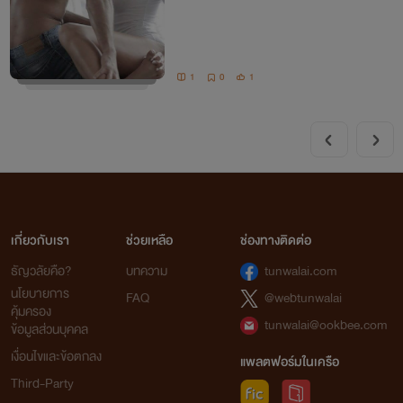
1
0
1
เกี่ยวกับเรา
ช่วยเหลือ
ช่องทางติดต่อ
ธัญวลัยคือ?
บทความ
tunwalai.com
นโยบายการ
FAQ
@webtunwalai
คุ้มครอง
tunwalai@ookbee.com
ข้อมูลส่วนบุคคล
เงื่อนไขและข้อตกลง
แพลตฟอร์มในเครือ
Third-Party