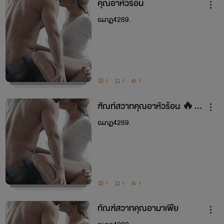
คุณอาหัวร้อน
ณภฏ4289.
1
1
1
ฑัณท์สวาทคุณอาหัวร้อน 🔥
💦
ณภฏ4289.
1
1
1
ทัณฑ์สวาทคุณอามาเฟีย