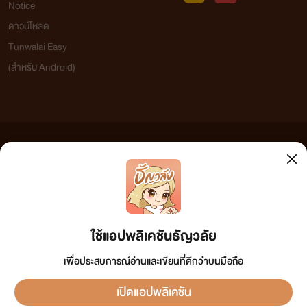
Notice
ดาวน์โหลด
Tunwalai Easy
(สำหรับ Android)
ข้อความที่ท่านได้อ่านจากเว็บไซต์นี้เกิดจากการเขียนโดยสาธารณชนและเผยแพร่โดยอัตโนมัติ ผู้ดูแล
เว็บไซต์แห่งนี้ไม่ได้เห็นด้วยและไม่ขอรับผิดชอบต่อข้อความใดๆ ทั้งสิ้น ดังนั้นผู้อ่านทุกท่านโปรดใช้
วิจารณญาณในการกลั่นกรองด้วยตนเอง และหากท่านพบข้อความใดๆ ที่ขัดต่อกฎหมายและศีลธรรม
กรุณาแจ้งมาที่ tunwalai@ookbee.com เพื่อทีมงานจะได้ดำเนินการในทันที ทั้งนี้ ทางเว็บไซต์ขอสงวน
ลิขสิทธิ์ตามพระราชบัญญัติลิขสิทธิ์ (ฉบับเพิ่มเติม) พ.ศ.2558
ใช้แอปพลิเคชันธัญวลัย
เพื่อประสบการณ์อ่านและเขียนที่ดีกว่าบนมือถือ
เปิดแอปพลิเคชัน