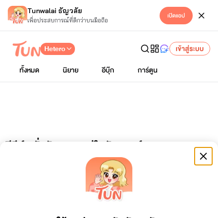
Tunwalai ธัญวลัย
เปิดแอป
เพื่อประสบการณ์ที่ดีกว่าบนมือถือ
Hetero
เข้าสู่ระบบ
ทั้งหมด
นิยาย
อีบุ๊ก
การ์ตูน
ซีรีย์ : ยั่วรักอสูร อยู่ในธัญลิสต์
เลวให้สุดเเล้วหยุดที่โบ้
Sunflower♥️
เเนวเมียบำเรอ