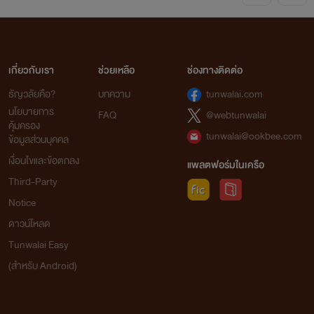
เกี่ยวกับเรา
ช่วยเหลือ
ช่องทางติดต่อ
ธัญวลัยคือ?
บทความ
tunwalai.com
นโยบายการ
FAQ
@webtunwalai
คุ้มครอง
tunwalai@ookbee.com
ข้อมูลส่วนบุคคล
เงื่อนไขและข้อตกลง
แพลตฟอร์มในเครือ
Third-Party
Notice
ดาวน์โหลด
Tunwalai Easy
(สำหรับ Android)