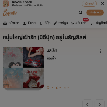
Tunwalai ธัญวลัย
เปิดแอป
เพื่อประสบการณ์ที่ดีกว่าบนมือถือ
เข้าสู่ระบบ
มาใหม่
หน้าแรก
นิยาย
อีบุ๊ก
การ์ตูน
ดรีมแชท
ธัญลิสต์
หนุ่มใหญ่เฝ้ารัก (มีอีบุ๊ค) อยู่ในธัญลิสต์
มิลเล็ท
มิลเล็ท
13
5
2