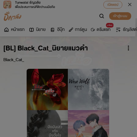
Tunwalai ธัญวลัย
เปิดแอป
เพื่อประสบการณ์ที่ดีกว่าบนมือถือ
เข้าสู่ระบบ
มาใหม่
หน้าแรก
นิยาย
อีบุ๊ก
การ์ตูน
ดรีมแชท
ธัญลิสต์
[BL] Black_Cat_นิยายแมวดำ
Black_Cat_