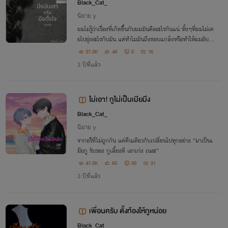
ง)
Black_Cat_
นิยาย y
ผมไม่รู้ว่าเรื่องที่เกิดขึ้นกับผมมันคืออะไรกันแน่ ทั้งๆที่ผมไม่เค
ยไปยุ่งอะไรกับมัน แต่ทำไมมันถึงชอบแกล้งหรือทำให้ผมอับอา
ยทุกครั้งที่เจอหน้า ทำร้ายผม...
37.3K
49
6
16
3 ปีที่แล้ว
ไม่เอา! กูไม่เป็นเมียมึง
Black_Cat_
นิยาย y
จากอริที่ไม่ถูกกัน แค่คืนเดียวกับเปลี่ยนไปทุกอย่าง “มาเป็นเ
มียกู รับรอง กูเลี้ยงดี เอาเก่ง เนอะ”
47.5K
63
35
21
3 ปีที่แล้ว
เพื่อนครับ ตั้งท้องให้กูหน่อย
Black_Cat_