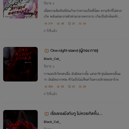
นิยาย y
เมื่อความสัมพันธ์มันเกินกว่าความเป็นพี่น้อง ความรักที่ไม่ควร
เกิด พลันค่อยๆก่อตัวท่ามกลางตราบาป เกิดเป็นรักต้องห้าม
และระหว่างสายเลือด
21K
48
25
24
4 ปีที่แล้ว
One night stand (ผู้กอง กาย)
Black_Cat_
นิยาย y
การแอบรักใครคนนึง มันผิดมากมั้ย แค่เขารักรุ่นน้องคนนั้นม
าก มันผิดมากหรอ ทำไมถึงไม่เห็นค่าในความรักของเขาบ้าง
83K
69
35
28
4 ปีที่แล้ว
เรื่องของมึงกับกู ไม่ควรเกิดขึ้น
[ติดเหรียญ]
Black_Cat_