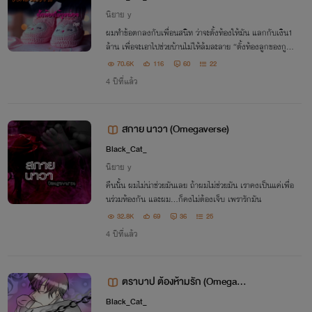
นิยาย y
ผมทำข้อตกลงกับเพื่อนสนิท ว่าจะตั้งท้องให้มัน แลกกับเงิน1
ล้าน เพื่อจะเอาไปช่วยบ้านไม่ให้ล้มละลาย “ตั้งท้องลูกของกู แ
ล้วกูจะให้เงิน1ล้านกับมึง ไม่ต้องคืน”
70.6K
116
60
22
4 ปีที่แล้ว
สกาย นาวา (Omegaverse)
Black_Cat_
นิยาย y
คืนนั้น ผมไม่น่าช่วยมันเลย ถ้าผมไม่ช่วยมัน เราคงเป็นแค่เพื่อ
นร่วมห้องกัน และผม…ก็คงไม่ต้องเจ็บ เพรารักมัน
32.8K
69
36
25
4 ปีที่แล้ว
ตราบาป ต้องห้ามรัก (Omegave
rse)
Black_Cat_