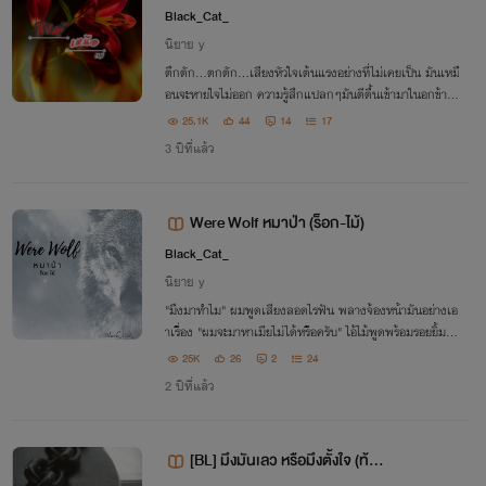
Black_Cat_
นิยาย y
ตึกตัก…ตกตัก…เสียงหัวใจเต้นแรงอย่างที่ไม่เคยเป็น มันเหมื
อนจะหายใจไม่ออก ความรู้สึกแปลกๆมันตีตื้นเข้ามาในอกข้าง
ซ้าย แปลก…
25.1K
44
14
17
3 ปีที่แล้ว
Were Wolf หมาป่า (ร็อก-ไม้)
Black_Cat_
นิยาย y
"มึงมาทำไม" ผมพูดเสียงลอดไรฟัน พลางจ้องหน้ามันอย่างเอ
าเรื่อง "ผมจะมาหาเมียไม่ได้หรือครับ" ไอ้ไม้พูดพร้อมรอยยิ้มเย้
ยหยัน
25K
26
2
24
2 ปีที่แล้ว
[BL] มึงมันเลว หรือมึงตั้งใจ (ท้อ