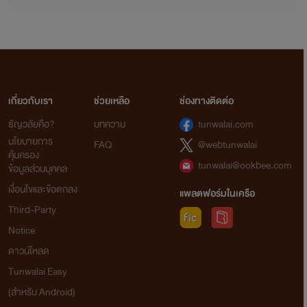
เกี่ยวกับเรา
ช่วยเหลือ
ช่องทางติดต่อ
ธัญวลัยคือ?
บทความ
tunwalai.com
นโยบายการ
FAQ
@webtunwalai
คุ้มครอง
tunwalai@ookbee.com
ข้อมูลส่วนบุคคล
เงื่อนไขและข้อตกลง
แพลตฟอร์มในเครือ
Third-Party
Notice
ดาวน์โหลด
Tunwalai Easy
(สำหรับ Android)