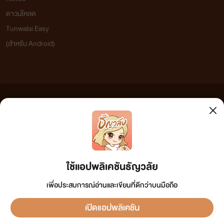
ดาวน์โหลด
Tunwalai Easy
(สำหรับ Android)
ข้อความที่ท่านได้อ่านจากเว็บไซต์นี้เกิดจากการเขียนโดยสาธารณชนและเผยแพร่โดยอัตโนมัติ ผู้ดูแล
เว็บไซต์แห่งนี้ไม่ได้เห็นด้วยและไม่ขอรับผิดชอบต่อข้อความใดๆ ทั้งสิ้น ดังนั้นผู้อ่านทุกท่านโปรดใช้
วิจารณญาณในการกลั่นกรองด้วยตนเอง และหากท่านพบข้อความใดๆ ที่ขัดต่อกฎหมายและศีลธรรม
กรุณาแจ้งมาที่ tunwalai@ookbee.com เพื่อทีมงานจะได้ดำเนินการในทันที ทั้งนี้ ทางเว็บไซต์ขอสงวน
ลิขสิทธิ์ตามพระราชบัญญัติลิขสิทธิ์ (ฉบับเพิ่มเติม) พ.ศ.2558
ใช้แอปพลิเคชันธัญวลัย
เพื่อประสบการณ์อ่านและเขียนที่ดีกว่าบนมือถือ
เปิดแอปพลิเคชัน