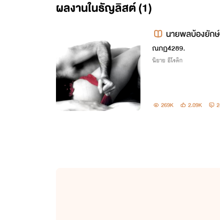
ผลงานในธัญลิสต์ (1)
นายพลบ้องยักษ
ณภฏ4289.
นิยาย อีโรติก
269K
2.09K
2