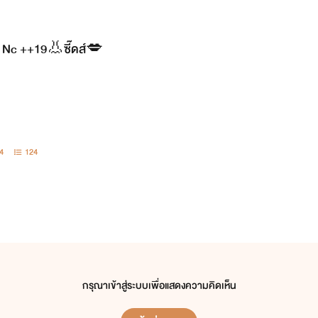
์ Nc ++19👃ซี๊ดส์💋
4
124
กรุณาเข้าสู่ระบบเพื่อแสดงความคิดเห็น