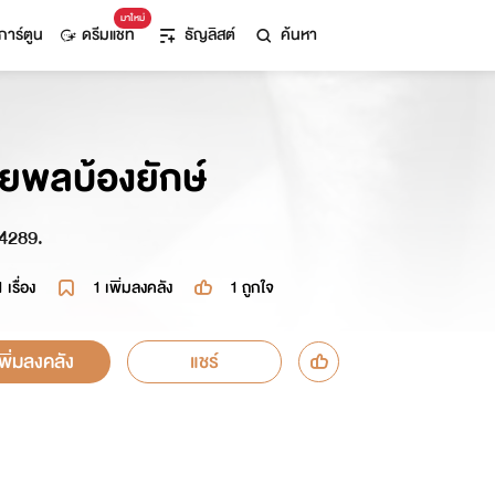
มาใหม่
การ์ตูน
ดรีมแชท
ธัญลิสต์
ค้นหา
ยพลบ้องยักษ์
289.
1 เรื่อง
1
เพิ่มลงคลัง
1
ถูกใจ
เพิ่มลงคลัง
แชร์