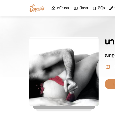
หน้าแรก
นิยาย
อีบุ๊ก
นา
ณภฏ4