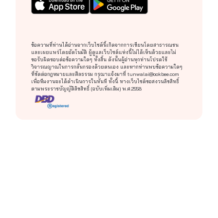
ข้อความที่ท่านได้อ่านจากเว็บไซต์นี้เกิดจากการเขียนโดยสาธารณชน
และเผยแพร่โดยอัตโนมัติ ผู้ดูแลเว็บไซต์แห่งนี้ไม่ได้เห็นด้วยและไม่
ขอรับผิดชอบต่อข้อความใดๆ ทั้งสิ้น ดังนั้นผู้อ่านทุกท่านโปรดใช้
วิจารณญาณในการกลั่นกรองด้วยตนเอง และหากท่านพบข้อความใดๆ
ที่ขัดต่อกฎหมายและศีลธรรม กรุณาแจ้งมาที่ tunwalai@ookbee.com
เพื่อทีมงานจะได้ดำเนินการในทันที ทั้งนี้ ทางเว็บไซต์ขอสงวนลิขสิทธิ์
ตามพระราชบัญญัติลิขสิทธิ์ (ฉบับเพิ่มเติม) พ.ศ.2558