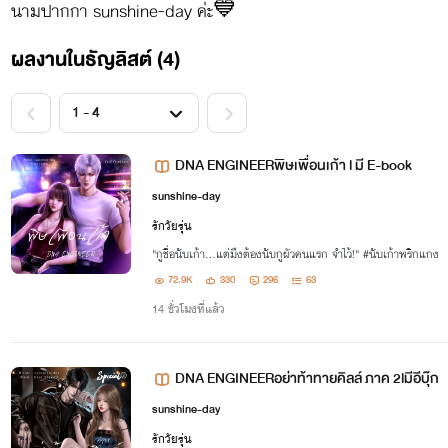
นามปากกา sunshine-day ค่ะ💙
ผลงานในธัญลิสต์ (4)
DNA ENGINEERพิษเพื่อนเก้า l มี E-book
sunshine-day
รักวัยรุ่น
"กูชื่อนับเก้า...แต่มึงต้องนับกูผัวคนแรก จำไว้!" #นับเก้าพริกแกง
72.9K
330
296
63
14 ชั่วโมงที่แล้ว
DNA ENGINEERอย่าท้าทายคิลล์ ภาค 2lมีอีบุ๊ก
sunshine-day
รักวัยรุ่น