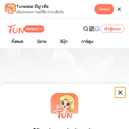
Tunwalai ธัญวลัย
เปิดแอป
เพื่อประสบการณ์ที่ดีกว่าบนมือถือ
Hetero
เข้าสู่ระบบ
ทั้งหมด
นิยาย
อีบุ๊ก
การ์ตูน
DNAวิศวะ
sunshine-day