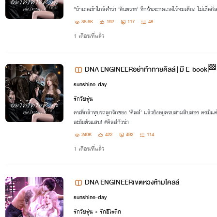
“ถ้าเธอเข้าใกล้คำว่า ‘อันตราย’ อีกฉันจะกดเธอให้จมเตียง ไม่เชื่อก็
36.6K
192
117
48
1 เดือนที่แล้ว
DNA ENGINEERอย่าท้าทายคิลล์ | มี E-book🏁
sunshine-day
รักวัยรุ่น
คนที่กล้าทุบรถลูกรักของ ‘คิลล์’ แล้วยังอยู่ครบสามสิบสอง คงมีแค่
ละยัยตัวแสบ! #คิลล์กัวน่า
240K
422
492
114
1 เดือนที่แล้ว
DNA ENGINEERเขตหวงห้ามไคลล์
sunshine-day
รักวัยรุ่น
•
รักอีโรติก