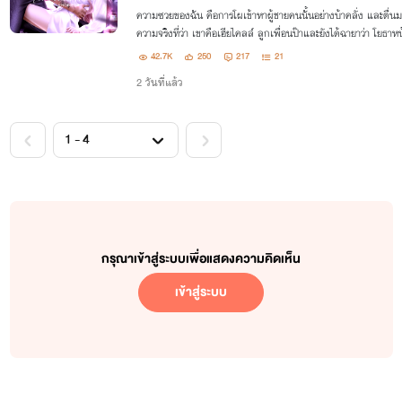
ความซวยของฉัน คือการโผเข้าหาผู้ชายคนนั้นอย่างบ้าคลั่ง และตื่น
ความจริงที่ว่า เขาคือเฮียไคลล์ ลูกเพื่อนป๊าและยังได้ฉายาว่า โยธาหน
โหมดโคตรดุ! #ไคลล์ไอริ
42.7K
250
217
21
2 วันที่แล้ว
กรุณาเข้าสู่ระบบเพื่อแสดงความคิดเห็น
เข้าสู่ระบบ