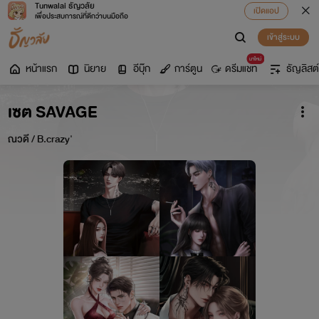
Tunwalai ธัญวลัย
เปิดแอป
เพื่อประสบการณ์ที่ดีกว่าบนมือถือ
เข้าสู่ระบบ
มาใหม่
หน้าแรก
นิยาย
อีบุ๊ก
การ์ตูน
ดรีมแชท
ธัญลิสต์
เซต SAVAGE
ณวดี / B.crazy'