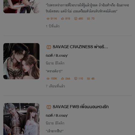
“ไปตรวจร่างกายที่โรงบาลให้รู้แล้วรู้รอด ถ้าฉันทำจริง ฉันอาจจะ
รับผิดชอบ แต่ถ้าไม่ เธอเตรียมตัวโดนจับหักคอได้เลย”
911K
819
480
70
1 ปีที่แล้ว
SAVAGE CRAZINESS พ่ายรัก
พระเอกมาเฟีย
ณวดี / B.crazy'
นิยาย อีโรติก
“ครางดังๆ!”
153K
244
116
48
7 เดือนที่แล้ว
SAVAGE FWB เพื่อนนอนหวงรัก
ณวดี / B.crazy'
นิยาย อีโรติก
“เข้ายากชิบ!”