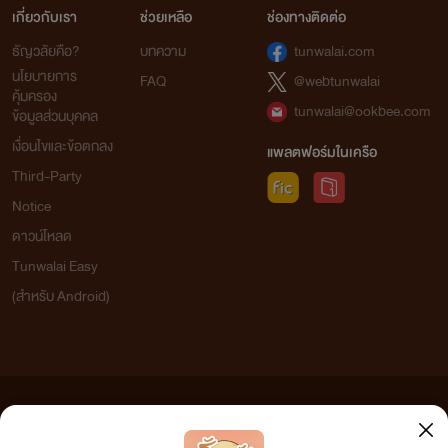
เกี่ยวกับเรา
ช่วยเหลือ
ช่องทางติดต่อ
ธัญวลัยคือ?
บทความ
tunwalai.com
นโยบายการ
FAQ
@webtunwalai
คุ้มครอง
tunwalai@ookbee.com
ข้อมูลส่วนบุคคล
เงื่อนไขและข้อตกลง
แพลตฟอร์มในเครือ
Third-Party
Notice
ดาวน์โหลด
Tunwalai Easy
(สำหรับ Android)
ข้อความที่ท่านได้อ่านจากเว็บไซต์นี้เกิดจากการเขียนโดยสาธารณชนและเผยแพร่โดยอัตโนมัติ ผู้ดูแล
เว็บไซต์แห่งนี้ไม่ได้เห็นด้วยและไม่ขอรับผิดชอบต่อข้อความใดๆ ทั้งสิ้น ดังนั้นผู้อ่านทุกท่านโปรดใช้