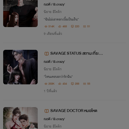
ก
ณวดี / B.crazy'
นิยาย อีโรติก
“ฉันไม่เอาดอกเบี้ยเป็นเงิน”
314K
468
220
51
9 เดือนที่แล้ว
SAVAGE STATUS สถานะที่ระบา
ย
ณวดี / B.crazy'
นิยาย อีโรติก
“ไหนเคยบอกว่ารักฉัน”
269K
434
288
55
1 ปีที่แล้ว
SAVAGE DOCTOR หมอโหด
ณวดี / B.crazy'
นิยาย อีโรติก