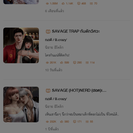
1.06M
1.14K
468
70
6 เดือนที่แล้ว
SAVAGE TRAP กับดักวิศวะ
ณวดี / B.crazy'
นิยาย อีโรติก
ใครกันแน่ที่ติดกับ!
261K
599
290
114
10 วันที่แล้ว
SAVAGE (HOT)NERD (ฮอต)เนิร์
ดดุ
ณวดี / B.crazy'
นิยาย อีโรติก
เห็นเขานิ่งๆ นึกว่าจะเป็นหมาเด็กที่ตอกไม่เป็น ที่ไหนได้..
232K
380
171
55
1 ปีที่แล้ว