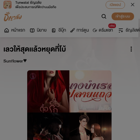
Tunwalai ธัญวลัย
เปิดแอป
เพื่อประสบการณ์ที่ดีกว่าบนมือถือ
เข้าสู่ระบบ
มาใหม่
หน้าแรก
นิยาย
อีบุ๊ก
การ์ตูน
ดรีมแชท
ธัญลิสต์
เลวให้สุดเเล้วหยุดที่โบ้
Sunflower♥️