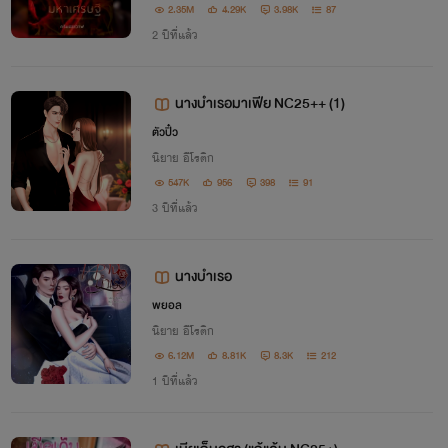
2.35M
4.29K
3.98K
87
2 ปีที่แล้ว
นางบำเรอมาเฟีย NC25++ (1)
ตัวปิ๋ว
นิยาย อีโรติก
547K
956
398
91
3 ปีที่แล้ว
นางบำเรอ
พยอล
นิยาย อีโรติก
6.12M
8.81K
8.3K
212
1 ปีที่แล้ว