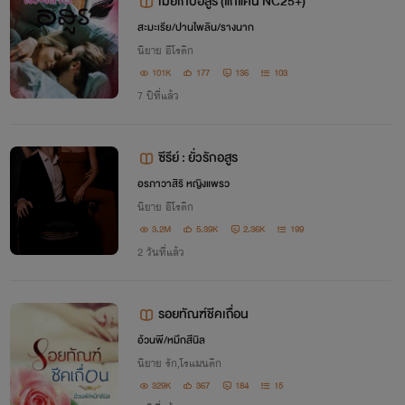
เมียเก็บอสูร (แก้แค้น NC25+)
สะมะเรีย/ปานไพลิน/รางนาก
นิยาย อีโรติก
101K
177
136
103
7 ปีที่แล้ว
ซีรีย์ : ยั่วรักอสูร
อรภาวาสิริ หญิงแพรว
นิยาย อีโรติก
3.2M
5.39K
2.36K
199
2 วันที่แล้ว
รอยทัณฑ์ชีคเถื่อน
อ้วนพี/หมึกสีนิล
นิยาย รัก,โรแมนติก
329K
367
184
15