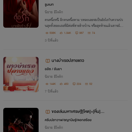
0+++)
รูมเมท
นิยาย อีโรติก
คนหนึ่งหนี อีกคนหนึ่งตาม บทลงเอยจะเป็นยังไงกับความป่ว
นสุดขั้วของเธอที่มีต่อพี่ชายข้างบ้าน หรือสุดท้ายแล้วเขาจะไม่ส
นใจเธอเลย?
538K
1.94K
987
74
3 ปีที่แล้ว
นางบำเรอปลายแถว
อลิซ / อันยา
นิยาย อีโรติก
144K
450
224
52
7 ปีที่แล้ว
ของเล่นมหาเศรษฐี[โหด]+[หื่น]+
[หล่อ]+[รวย]+[ชายโฉด]+[NC+ห
ครีบปลาวาฬ/ชญานิษฐ์/ดอกสร้อย
นักหน่วง]
นิยาย อีโรติก