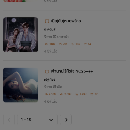
5 ปีที่แล้ว
เมีย(ลับ)หมอพร้าว
อะตอมส์
นิยาย ชีวิต/ดราม่า
304K
791
135
54
4 ปีที่แล้ว
เจ้านายไร้หัวใจ NC25+++
ณัฐเทียร์
นิยาย อีโรติก
2.16M
2.39K
1.29K
77
4 ปีที่แล้ว