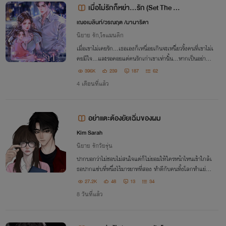
เมื่อไม่รักก็หย่า...รัก (Set The m
onsoon) อ่านฟรีมีอีบุ้ค
เฌอเมลินท์/วรณฤต /มานาริตา
นิยาย รัก,โรแมนติก
เมื่อเขาไม่เคยรัก...เธอเองก็เหนื่อยเกินจะเหนี่ยวรั้งคนที่เขาไม่เ
คยมีใจ...และรอคอยแต่คนรักเก่าเขาเท่านั้น...หากเป็นอย่างนั้
นก็หย่า...กันเถอะค่ะ
396K
239
187
62
4 เดือนที่แล้ว
อย่าแตะต้องยัยเฉิ่มของผม
Kim Sarah
นิยาย รักวัยรุ่น
ปากบอกว่าไม่ชอบไม่สนใจแต่ก็ไม่ยอมให้ใครหน้าไหนเข้าใกล้เ
ธอปากแซ่บที่หนึ่งไร้มารยาทที่สอง ทำดีกับคนทั้งโลกทำแย่กับ
เธอคนเดียว
27.2K
48
13
34
8 วันที่แล้ว