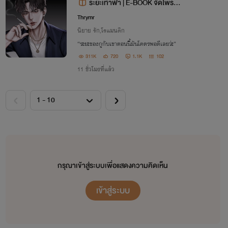
ระยะเท่าฟ้า | E-BOOK จัดโพรโม
ชัน
Thrymr
นิยาย รัก,โรแมนติก
“ระยะของกูกับเขาตอนนี้มันโคตรพอดีเลยว่ะ”
311K
720
1.1K
102
11 ชั่วโมงที่แล้ว
กรุณาเข้าสู่ระบบเพื่อแสดงความคิดเห็น
เข้าสู่ระบบ