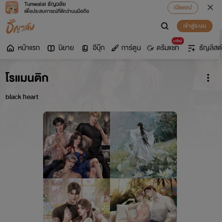
Tunwalai ธัญวลัย
เปิดแอป
เพื่อประสบการณ์ที่ดีกว่าบนมือถือ
เข้าสู่ระบบ
มาใหม่
หน้าแรก
นิยาย
อีบุ๊ก
การ์ตูน
ดรีมแชท
ธัญลิสต์
โรแมนติก
black heart