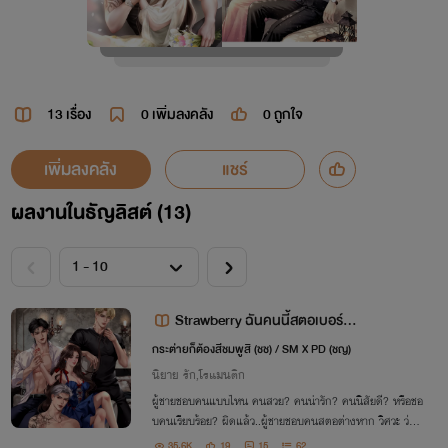
13 เรื่อง
0
เพิ่มลงคลัง
0
ถูกใจ
เพิ่มลงคลัง
แชร์
ผลงานในธัญลิสต์ (13)
Strawberry ฉันคนนี้สตอเบอร์ 1
[ มี E-book ]
กระต่ายก็ต้องสีชมพูสิ (ชช) / SM X PD (ชญ)
นิยาย รัก,โรแมนติก
ผู้ชายชอบคนแบบไหน คนสวย? คนน่ารัก? คนนิสัยดี? หรือชอ
บคนเรียบร้อย? ผิดแล้ว..ผู้ชายชอบคนสตอต่างหาก วิศวะ ว่าที่
คุณหมอ หนุ่มบริหาร สมายคนนี้จะกวาดมาให้เรียบ
35.6K
19
15
62