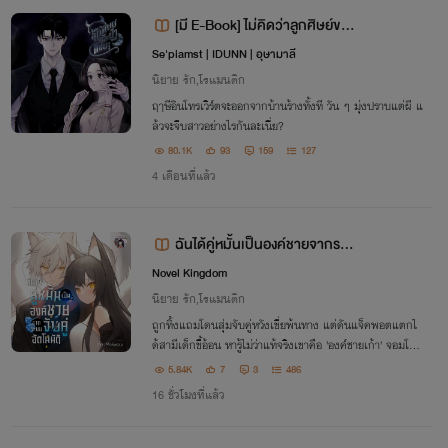
[มี E-Book] ไม่คิดว่าลูกศิษย์ของ
ป๊ะป๋า จะแซ่บ! ขนาดนี้ (กระทิง x แ
Se'piamst | IDUNN | อุษามาลี
ขไข) #กระทิงหมายจันทร์
นิยาย รัก,โรแมนติก
ฤๅษีอินโทรเวิร์ตจะออกจากบ้านร้างทั้งที วัน ๆ มุ่งปราบแต่ผี แ
ล้วจะจีบสาวอย่างไรกันละเนี่ย?
80.1K
93
159
127
4 เดือนที่แล้ว
ฉันได้คู่หมั้นเป็นองค์ชายจากระบ
บจับคู่อัตโนมัติ
Novel Kingdom
นิยาย รัก,โรแมนติก
ถูกทิ้งแถมโดนสุ่มจับคู่หวังเขี่ยพ้นทาง แต่ดันแจ็คพอตแตกไ
ด้สามีเด็กขี้อ้อน หารู้ไม่ว่าแท้จริงเขาคือ 'องค์ชายเก้า' จอมโห
ด! "พี่สาวครับ..." เบื้องหน้าลูกหมา เบื้องหลังราชสีห์ ใครแตะ
5.84K
7
3
486
เมียผม พ่อซัดปลิว!
16 ชั่วโมงที่แล้ว