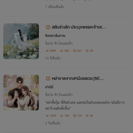
7 เดือนที่แล้ว
สลับร่างรัก ประมุขพรรคเจ้าเสน่
ห์ 心醉女人
จันทราเร้นกาย
นิยาย รัก,โรแมนติก
235K
322
241
69
10 ปีที่แล้ว
หย่าขาดจากสามีเฮงซวย [SET ห
ย่าขาด]
ปานินี่
นิยาย รัก,โรแมนติก
“อย่าดื้อปุ้ม พี่คือผัวเธอ และจะเป็นผัวเธอตลอดไป จะไม่มีการ
หย่าร้างอะไรทั้งนั้น!”
147K
132
176
52
3 วันที่แล้ว