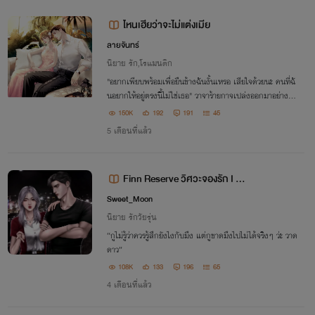
ไหนเฮียว่าจะไม่แต่งเมีย
ลายจันทร์
นิยาย รัก,โรแมนติก
"อยากเพียบพร้อมเพื่อยืนข้างฉันงั้นเหรอ เสียใจด้วยนะ คนที่ฉั
นอยากให้อยู่ตรงนี้ไม่ใช่เธอ" วาจาร้ายกาจเปล่งออกมาอย่างไม่
ไยดีคนที่ผลักไสเมียวันนั้นต้องมาร้องขอความรักในวันที่เธอให้เ
150K
192
191
45
ขาเป็นได้แค่พ่อของลูก!
5 เดือนที่แล้ว
Finn Reserve วิศวะจองรัก I มี E
-Book
Sweet_Moon
นิยาย รักวัยรุ่น
“กูไม่รู้ว่าควรรู้สึกยังไงกับมึง แต่กูขาดมึงไปไม่ได้จริงๆ ว่ะ วาด
ดาว”
108K
133
196
65
4 เดือนที่แล้ว