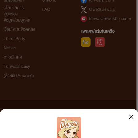
ธัญวลัยคือ?
บทความ
tunwalai.com
นโยบายการ
FAQ
@webtunwalai
คุ้มครอง
tunwalai@ookbee.com
ข้อมูลส่วนบุคคล
เงื่อนไขและข้อตกลง
แพลตฟอร์มในเครือ
Third-Party
Notice
ดาวน์โหลด
Tunwalai Easy
(สำหรับ Android)
ข้อความที่ท่านได้อ่านจากเว็บไซต์นี้เกิดจากการเขียนโดยสาธารณชนและเผยแพร่โดยอัตโนมัติ ผู้ดูแล
เว็บไซต์แห่งนี้ไม่ได้เห็นด้วยและไม่ขอรับผิดชอบต่อข้อความใดๆ ทั้งสิ้น ดังนั้นผู้อ่านทุกท่านโปรดใช้
วิจารณญาณในการกลั่นกรองด้วยตนเอง และหากท่านพบข้อความใดๆ ที่ขัดต่อกฎหมายและศีลธรรม
กรุณาแจ้งมาที่ tunwalai@ookbee.com เพื่อทีมงานจะได้ดำเนินการในทันที ทั้งนี้ ทางเว็บไซต์ขอสงวน