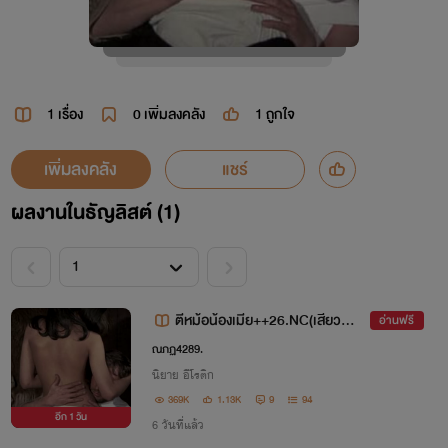
1 เรื่อง
0
เพิ่มลงคลัง
1
ถูกใจ
เพิ่มลงคลัง
แชร์
ผลงานในธัญลิสต์ (1)
ตีหม้อน้องเมีย++26.NC(เสียวสั้น
อ่านฟรี
ๆ)
ณภฏ4289.
นิยาย อีโรติก
369K
1.13K
9
94
อีก
1 วัน
6 วันที่แล้ว