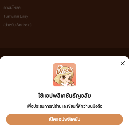
ดาวน์โหลด
Tunwalai Easy
(สำหรับ Android)
ข้อความที่ท่านได้อ่านจากเว็บไซต์นี้เกิดจากการเขียนโดยสาธารณชนและเผยแพร่โดยอัตโนมัติ ผู้ดูแล
เว็บไซต์แห่งนี้ไม่ได้เห็นด้วยและไม่ขอรับผิดชอบต่อข้อความใดๆ ทั้งสิ้น ดังนั้นผู้อ่านทุกท่านโปรดใช้
วิจารณญาณในการกลั่นกรองด้วยตนเอง และหากท่านพบข้อความใดๆ ที่ขัดต่อกฎหมายและศีลธรรม
กรุณาแจ้งมาที่ tunwalai@ookbee.com เพื่อทีมงานจะได้ดำเนินการในทันที ทั้งนี้ ทางเว็บไซต์ขอสงวน
ลิขสิทธิ์ตามพระราชบัญญัติลิขสิทธิ์ (ฉบับเพิ่มเติม) พ.ศ.2558
ใช้แอปพลิเคชันธัญวลัย
เพื่อประสบการณ์อ่านและเขียนที่ดีกว่าบนมือถือ
เปิดแอปพลิเคชัน