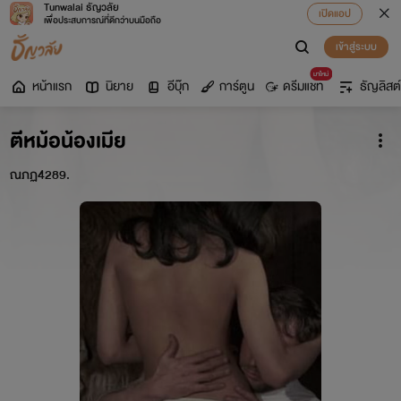
Tunwalai ธัญวลัย
เปิดแอป
เพื่อประสบการณ์ที่ดีกว่าบนมือถือ
เข้าสู่ระบบ
มาใหม่
หน้าแรก
นิยาย
อีบุ๊ก
การ์ตูน
ดรีมแชท
ธัญลิสต์
ตีหม้อน้องเมีย
ณภฏ4289.