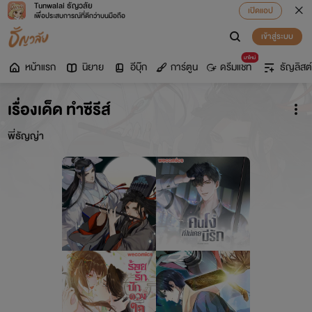
Tunwalai ธัญวลัย
เปิดแอป
เพื่อประสบการณ์ที่ดีกว่าบนมือถือ
เข้าสู่ระบบ
มาใหม่
หน้าแรก
นิยาย
อีบุ๊ก
การ์ตูน
ดรีมแชท
ธัญลิสต์
เรื่องเด็ด ทำซีรีส์
พี่ธัญญ่า