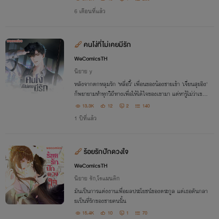
6 เดือนที่แล้ว
คนโง่ที่ไม่เคยมีรัก
WeComicsTH
นิยาย y
หลังจากตกหลุมรัก 'หลี่อวี้' เพื่อนของน้องชายเข้า 'เจี่ยนสุยอิง'
ก็พยายามทำทุกวิถึทางเพื่อให้ได้ใจของเขามา แต่หารู้ไม่ว่าเขาไ
ด้ตกหลุมพรางที่หลี่อวี้สร้างขึ้นมาอีกที...
13.3K
12
2
140
1 ปีที่แล้ว
ร้อยรักปักดวงใจ
WeComicsTH
นิยาย รัก,โรแมนติก
มันเป็นการแต่งงานเพื่อผลประโยชน์ของตระกูล แต่เธอดันกลา
ยเป็นที่รักของชายคนนั้น
15.4K
10
1
70