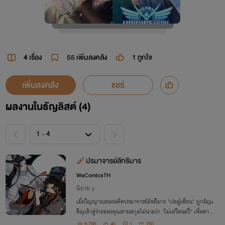
4 เรื่อง
55
เพิ่มลงคลัง
1
ถูกใจ
เพิ่มลงคลัง
แชร์
ผลงานในธัญลิสต์ (4)
ปรมาจารย์ลัทธิมาร
WeComicsTH
นิยาย y
เมื่อวิญญาณของอดีตปรมาจารย์ลัทธิมาร "เว่ยอู๋เซี่ยน" ถูกอัญเ
ชิญเข้าสู่ร่างของคุณชายสกุลโม่นามว่า "โม่เสวียนอวี่" เพื่อตาม
ชำระเรื่องราวที่ค้างคา ทำให้เขาได้พบกับ "หลานวั่งจี" อีกครั้ง
8.79K
46
1
260