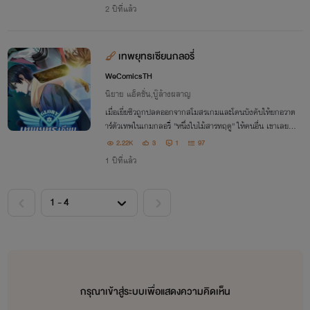
2 ปีที่แล้ว
เทพยุทธเซียนกลอรี่
WeComicsTH
นิยาย แอ็คชั่น,บู๊ล้างผลาญ
เมื่อเยี่ยซิวถูกปลดออกจากสโมสรเกมและโดนบังคับให้ยกอวาต
าร์ตัวเทพในเกมกลอรี่ ''หนึ่งใบไม้สารทฤดู'' ให้คนอื่น เขาเลยม
าทำงานร้านเน็ตคาเฟ่แทน ประจวบกับที่ช่วงนั้นเป็นช่วงครบ 10
2.22K
3
1
97
ปีของเกมพอดี
1 ปีที่แล้ว
กรุณาเข้าสู่ระบบเพื่อแสดงความคิดเห็น