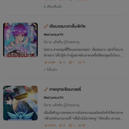
คลลึกลับรอคอยการมาของเขามานาน
6 เดือนที่แล้ว
เซียนจอมเวทเต็มพิกัด
WeComicsTH
นิยาย แอ็คชั่น,บู๊ล้างผลาญ
โม่ฝาน ชายหนุ่มที่ชีวิตแสนจะธรรมดา เรียนไม่เก่ง อะไรก็ไม่เก่ง
สักอย่าง ได้ไปรู้จักกับผู้เฒ่าหลังเขาคนหนึ่งที่ชอบพูดถึงโลกเว
ทมนตร์คู่ขนาน และเมื่อผู้เฒ่าได้ลาโลกไป เขาก็ได้ให้จี้อันหนึ่งกั
2.53K
2
1
71
บโม่ฝานไว้
1 ปีที่แล้ว
เทพยุทธเซียนกลอรี่
WeComicsTH
นิยาย แอ็คชั่น,บู๊ล้างผลาญ
เมื่อเยี่ยซิวถูกปลดออกจากสโมสรเกมและโดนบังคับให้ยกอวาต
าร์ตัวเทพในเกมกลอรี่ ''หนึ่งใบไม้สารทฤดู'' ให้คนอื่น เขาเลยม
าทำงานร้านเน็ตคาเฟ่แทน ประจวบกับที่ช่วงนั้นเป็นช่วงครบ 10
2.21K
3
1
97