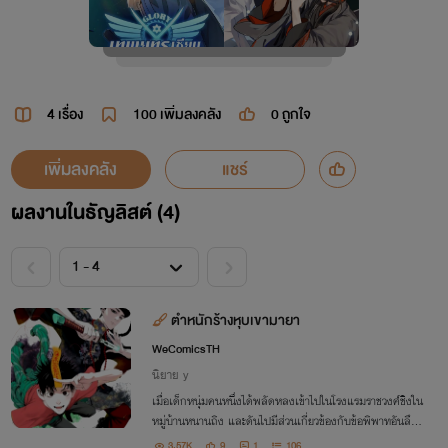
4 เรื่อง
100
เพิ่มลงคลัง
0
ถูกใจ
เพิ่มลงคลัง
แชร์
ผลงานในธัญลิสต์ (4)
ตำหนักร้างหุบเขามายา
WeComicsTH
นิยาย y
เมื่อเด็กหนุ่มคนหนึ่งได้พลัดหลงเข้าไปในโรงแรมราชวงศ์ชิงใน
หมู่บ้านหนานถิง และดันไปมีส่วนเกี่ยวข้องกับข้อพิพาทอันลึกลั
บ เขาจึงกลายเป็นกุญแจสำคัญในการปิดผนึกบางอย่าง ที่มีบุค
3.57K
9
1
106