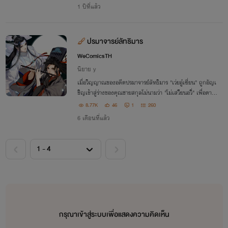
ปีของเกมพอดี
1 ปีที่แล้ว
ปรมาจารย์ลัทธิมาร
WeComicsTH
นิยาย y
เมื่อวิญญาณของอดีตปรมาจารย์ลัทธิมาร "เว่ยอู๋เซี่ยน" ถูกอัญเ
ชิญเข้าสู่ร่างของคุณชายสกุลโม่นามว่า "โม่เสวียนอวี่" เพื่อตาม
ชำระเรื่องราวที่ค้างคา ทำให้เขาได้พบกับ "หลานวั่งจี" อีกครั้ง
8.77K
46
1
260
6 เดือนที่แล้ว
กรุณาเข้าสู่ระบบเพื่อแสดงความคิดเห็น