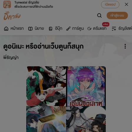
Tunwalai ธัญวลัย
เปิดแอป
เพื่อประสบการณ์ที่ดีกว่าบนมือถือ
เข้าสู่ระบบ
มาใหม่
หน้าแรก
นิยาย
อีบุ๊ก
การ์ตูน
ดรีมแชท
ธัญลิสต์
ดูอนิเมะ หรืออ่านเว็บตูนก็สนุก
พี่ธัญญ่า