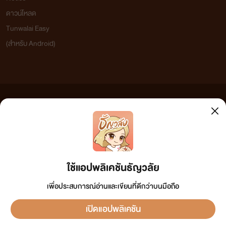
ดาวน์โหลด
Tunwalai Easy
(สำหรับ Android)
ข้อความที่ท่านได้อ่านจากเว็บไซต์นี้เกิดจากการเขียนโดยสาธารณชนและเผยแพร่โดยอัตโนมัติ ผู้ดูแล
เว็บไซต์แห่งนี้ไม่ได้เห็นด้วยและไม่ขอรับผิดชอบต่อข้อความใดๆ ทั้งสิ้น ดังนั้นผู้อ่านทุกท่านโปรดใช้
วิจารณญาณในการกลั่นกรองด้วยตนเอง และหากท่านพบข้อความใดๆ ที่ขัดต่อกฎหมายและศีลธรรม
กรุณาแจ้งมาที่ tunwalai@ookbee.com เพื่อทีมงานจะได้ดำเนินการในทันที ทั้งนี้ ทางเว็บไซต์ขอสงวน
ลิขสิทธิ์ตามพระราชบัญญัติลิขสิทธิ์ (ฉบับเพิ่มเติม) พ.ศ.2558
ใช้แอปพลิเคชันธัญวลัย
เพื่อประสบการณ์อ่านและเขียนที่ดีกว่าบนมือถือ
เปิดแอปพลิเคชัน