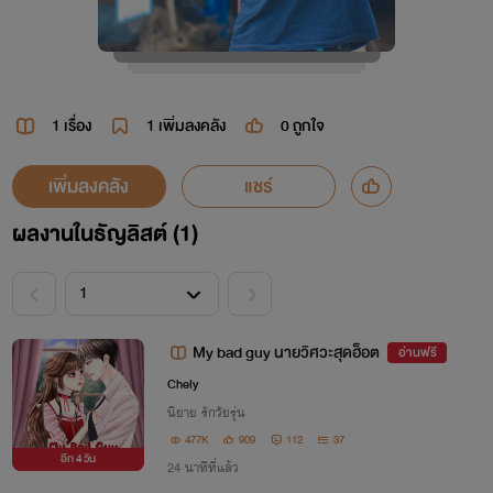
1 เรื่อง
1
เพิ่มลงคลัง
0
ถูกใจ
เพิ่มลงคลัง
แชร์
ผลงานในธัญลิสต์ (1)
My bad guy นายวิศวะสุดฮ็อต
อ่านฟรี
Chely
นิยาย รักวัยรุ่น
477K
909
112
37
อีก
4 วัน
24 นาทีที่แล้ว