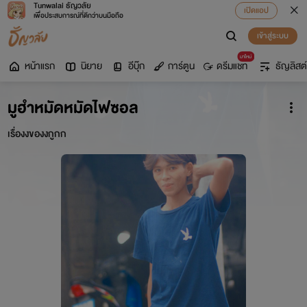
Tunwalai ธัญวลัย
เปิดแอป
เพื่อประสบการณ์ที่ดีกว่าบนมือถือ
เข้าสู่ระบบ
มาใหม่
หน้าแรก
นิยาย
อีบุ๊ก
การ์ตูน
ดรีมแชท
ธัญลิสต์
มูฮำหมัดหมัดไฟซอล
เรื่องงของงกูกก