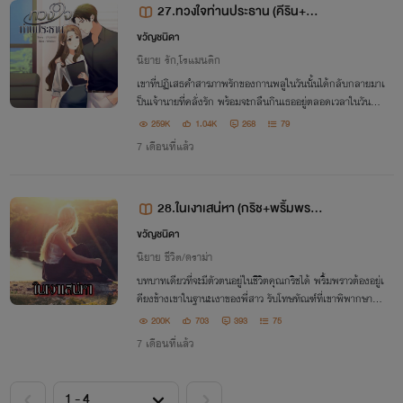
27.ทวงใจท่านประธาน (คีริน+กา
นพลู)
ขวัญชนิดา
นิยาย รัก,โรแมนติก
เขาที่ปฏิเสธคำสารภาพรักของกานพลูในวันนั้นได้กลับกลายมาเ
ป็นเจ้านายที่คลั่งรัก พร้อมจะกลืนกินเธออยู่ตลอดเวลาในวันนี้
‘ทวงใจท่านประธาน”
259K
1.04K
268
79
7 เดือนที่แล้ว
28.ในเงาเสน่หา (กริช+พริ้มพรา
ว)
ขวัญชนิดา
นิยาย ชีวิต/ดราม่า
บทบาทเดียวที่จะมีตัวตนอยู่ในชีวิตคุณกริชได้ พริ้มพราวต้องอยู่เ
คียงข้างเขาในฐานะเงาของพี่สาว รับโทษทัณฑ์ที่เขาพิพากษาให้
แต่กว่ากริชจะรู้ความจริงก็ในวันที่ทุกอย่างไม่เหมือนเดิมอีกต่อไป
200K
703
393
75
แล้ว
7 เดือนที่แล้ว