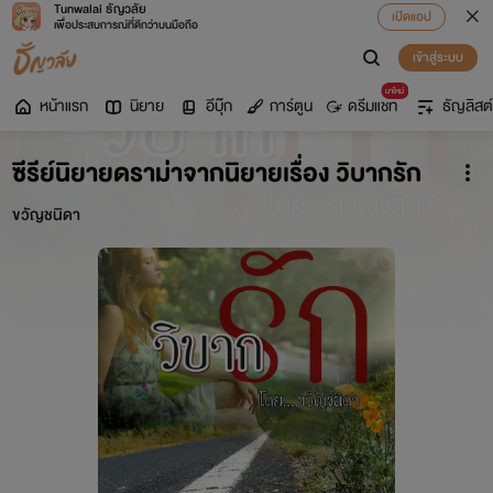
Tunwalai ธัญวลัย
เปิดแอป
เพื่อประสบการณ์ที่ดีกว่าบนมือถือ
เข้าสู่ระบบ
มาใหม่
หน้าแรก
นิยาย
อีบุ๊ก
การ์ตูน
ดรีมแชท
ธัญลิสต์
ซีรีย์นิยายดราม่าจากนิยายเรื่อง วิบากรัก
ขวัญชนิดา