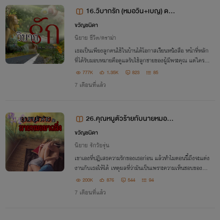
16.วิบากรัก (หมอวิน+เบญ) ดรา
ม่า
ขวัญชนิดา
นิยาย ชีวิต/ดราม่า
เธอเป็นเพียงลูกคนใช้ในบ้านได้โอกาสเรียนหนังสือ หน้าที่หลัก
ที่ได้รับมอบหมายคือดูแลรับใช้ลูกชายของผู้มีพระคุณ แต่ใครเล
ยจะรู้ว่าเธอยังมีอีกหน้าที่หนึ่งนั่นคือเป็นเมียลับๆ ของอนาวินด้ว
777K
1.35K
823
85
ย
7 เดือนที่แล้ว
26.คุณหนูตัวร้ายกับนายหมอมา
ดนิ่ง รุ่นลูก
ขวัญชนิดา
นิยาย รักวัยรุ่น
เขาเองที่ปฏิเสธความรักของเธอก่อน แล้วทำไมตอนนี้ถึงจะแต่ง
งานกับเธอให้ได้ เหตุผลที่ว่ามันเป็นเพราะความเห็นชอบของผู้ใ
หญ่มันฟังไม่ขึ้นสักนิดและคนอย่างเธอก็มีศักดิ์ศรีจึงไม่ยอมแต่
200K
876
544
94
งงานกับคนที่ไม่รักตัวเอง
7 เดือนที่แล้ว