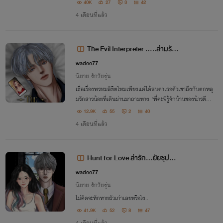
40K
27
3
42
4 เดือนที่แล้ว
The Evil Interpreter .....ล่ามรักร้
าย..ท่านรองคิว..📌
wadee77
นิยาย รักวัยรุ่น
เชื่อเรื่องพรหมลิขิตไหมเพียงแค่ได้สบตาเธอตัวเขาถึงกับตกหลุ
มรักสาวน้อยที่เดินผ่านมาถามทาง "พี่คะพี่รู้จักบ้านของน้ารตีไห
มค่ะ รอยยิ้มสดใสที่ทำให้ใจของหนุ่มในวัยยี่สิบปีเต้นไม่เป็นจังหว
12.9K
55
2
40
ะเลย.."รู้จักครับ"
4 เดือนที่แล้ว
Hunt for Love ล่ารัก...ยัยซุปตา
ร์..
wadee77
นิยาย รักวัยรุ่น
ไม่คิดจะทักทายผัวเก่าเลยหรือไง..
41.9K
52
8
47
4 เดือนที่แล้ว