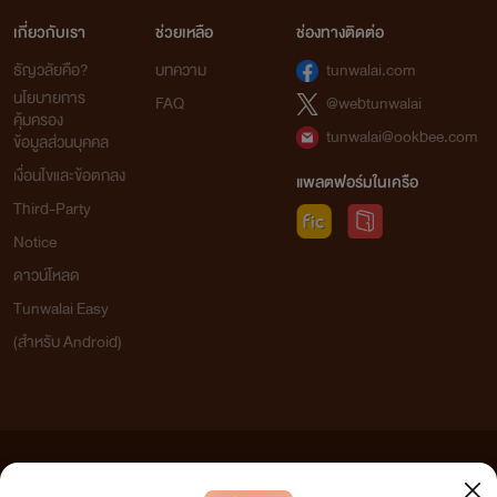
เกี่ยวกับเรา
ช่วยเหลือ
ช่องทางติดต่อ
ธัญวลัยคือ?
บทความ
tunwalai.com
นโยบายการ
FAQ
@webtunwalai
คุ้มครอง
tunwalai@ookbee.com
ข้อมูลส่วนบุคคล
เงื่อนไขและข้อตกลง
แพลตฟอร์มในเครือ
Third-Party
Notice
ดาวน์โหลด
Tunwalai Easy
(สำหรับ Android)
ข้อความที่ท่านได้อ่านจากเว็บไซต์นี้เกิดจากการเขียนโดยสาธารณชนและเผยแพร่โดยอัตโนมัติ ผู้ดูแล