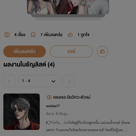
4 เรื่อง
7
เพิ่มลงคลัง
1
ถูกใจ
เพิ่มลงคลัง
แชร์
ผลงานในธัญลิสต์ (4)
หลงเธอ ยัยวิศวะตัวแม่
wadee77
นิยาย รักวัยรุ่น
👉ว่ากัน....ว่าเกียร์อยู่ทีใครใจอยู่คนนั้น แต่เธอน้ำมนตฺ์ (ต้องม
นตรา) กับแขวนเกียร์ของใครมาตลอดสามปี โดยที่ไม่รู้เลย...?
"มันไม่ใช่ของคณะเรานะน้ำมนต์" "หึยเป็นไปได้ไงอ่ะ ! 0_0