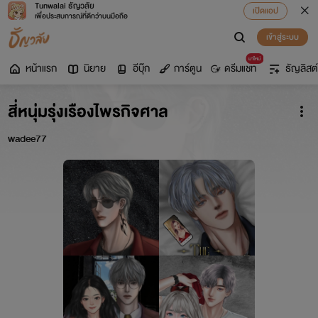
Tunwalai ธัญวลัย
เปิดแอป
เพื่อประสบการณ์ที่ดีกว่าบนมือถือ
เข้าสู่ระบบ
มาใหม่
หน้าแรก
นิยาย
อีบุ๊ก
การ์ตูน
ดรีมแชท
ธัญลิสต์
สี่หนุ่มรุ่งเรืองไพรกิจศาล
wadee77