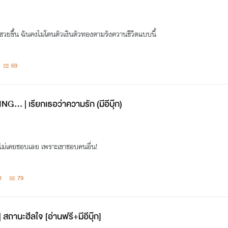
ฮงซวยขึ้น ฉันคงไม่โดนตัวเงินตัวทองตามรังควานชีวิตแบบนี้
69
… | เรียกเธอว่าความรัก (มีอีบุ๊ก)
น ไม่เคยชอบเลย เพราะเขาชอบคนอื่น!
1
79
ถานะฮีลใจ [อ่านฟรี+มีอีบุ๊ก]