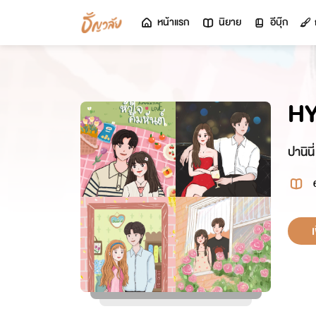
หน้าแรก
นิยาย
อีบุ๊ก
H
ปานินี่