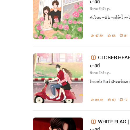
ปานินี่
นิยาย รักวัยรุ่น
หัวใจของพีไอยกให้น้ำขิง
47.5K
56
81
CLOSER HEART | 
ปานินี่
นิยาย รักวัยรุ่น
ใครจะไปคิดว่าฉันจะต้องมา
89.4K
80
17
WHITE FLAG |