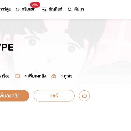
มาใหม่
การ์ตูน
ดรีมแชท
ธัญลิสต์
ค้นหา
YPE
6 เรื่อง
4
เพิ่มลงคลัง
1
ถูกใจ
เพิ่มลงคลัง
แชร์