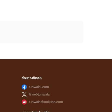
ช่องทางติดต่อ
tunwalai.com
@webtunwalai
tunwalai@ookbee.com