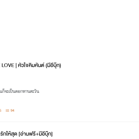
 | หัวใจคิมหันต์ (มีอีบุ๊ก)
ันก็จะเป็นดอกทานตะวัน
5
94
ให้สุด [อ่านฟรี+มีอีบุ๊ก]