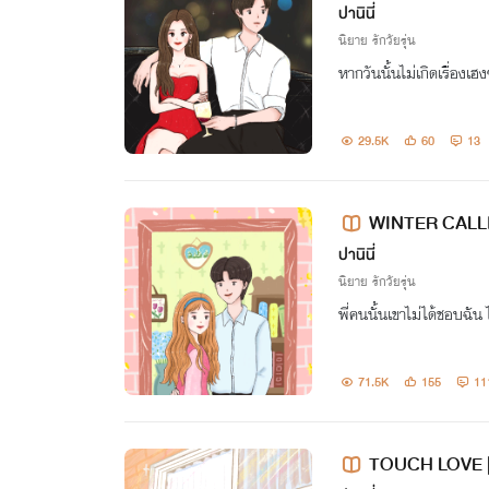
ปานินี่
นิยาย รักวัยรุ่น
หากวันนั้นไม่เกิดเรื่องเ
29.5K
60
13
WINTER CALLING
ปานินี่
นิยาย รักวัยรุ่น
พี่คนนั้นเขาไม่ได้ชอบฉั
71.5K
155
11
TOUCH LOVE | ส