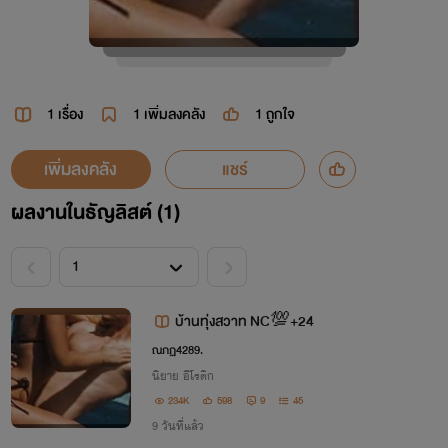
1 เรื่อง
1
เพิ่มลงคลัง
1
ถูกใจ
เพิ่มลงคลัง
แชร์
ผลงานในธัญลิสต์ (1)
บ้านทุ่งสวาท NC💯+24
ณภฏ4289.
นิยาย อีโรติก
234K
598
9
45
9 วันที่แล้ว