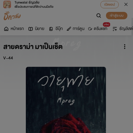
Tunwalai ธัญวลัย
เปิดแอป
เพื่อประสบการณ์ที่ดีกว่าบนมือถือ
เข้าสู่ระบบ
มาใหม่
หน้าแรก
นิยาย
อีบุ๊ก
การ์ตูน
ดรีมแชท
ธัญลิสต์
สายดราม่า มาเป็นเซ็ต
V~44