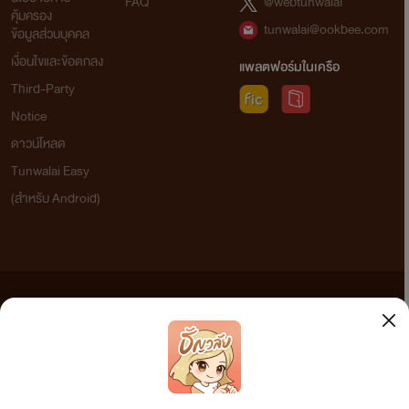
FAQ
@webtunwalai
คุ้มครอง
tunwalai@ookbee.com
ข้อมูลส่วนบุคคล
เงื่อนไขและข้อตกลง
แพลตฟอร์มในเครือ
Third-Party
Notice
ดาวน์โหลด
Tunwalai Easy
(สำหรับ Android)
ข้อความที่ท่านได้อ่านจากเว็บไซต์นี้เกิดจากการเขียนโดยสาธารณชนและเผยแพร่โดยอัตโนมัติ ผู้ดูแล
เว็บไซต์แห่งนี้ไม่ได้เห็นด้วยและไม่ขอรับผิดชอบต่อข้อความใดๆ ทั้งสิ้น ดังนั้นผู้อ่านทุกท่านโปรดใช้
วิจารณญาณในการกลั่นกรองด้วยตนเอง และหากท่านพบข้อความใดๆ ที่ขัดต่อกฎหมายและศีลธรรม
กรุณาแจ้งมาที่ tunwalai@ookbee.com เพื่อทีมงานจะได้ดำเนินการในทันที ทั้งนี้ ทางเว็บไซต์ขอสงวน
ลิขสิทธิ์ตามพระราชบัญญัติลิขสิทธิ์ (ฉบับเพิ่มเติม) พ.ศ.2558