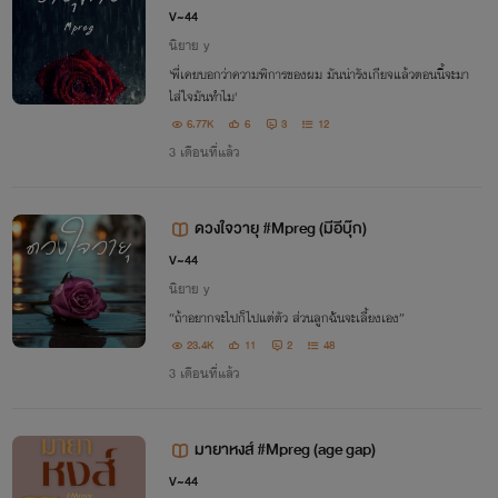
V~44
นิยาย y
'พี่เคยบอกว่าความพิการของผม มันน่ารังเกียจแล้วตอนนี้จะมา
ใส่ใจมันทำไม'
6.77K
6
3
12
3 เดือนที่แล้ว
ดวงใจวายุ #Mpreg (มีอีบุ๊ก)
V~44
นิยาย y
“ถ้าอยากจะไปก็ไปแต่ตัว ส่วนลูกฉันจะเลี้ยงเอง”
23.4K
11
2
48
3 เดือนที่แล้ว
มายาหงส์ #Mpreg (age gap)
V~44