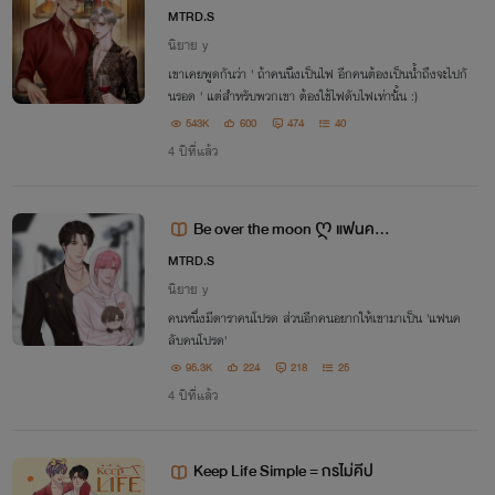
MTRD.S
นิยาย y
เขาเคยพูดกันว่า ' ถ้าคนนึงเป็นไฟ อีกคนต้องเป็นน้ำถึงจะไปกั
นรอด ' แต่สำหรับพวกเขา ต้องใช้ไฟดับไฟเท่านั้น :)
543K
600
474
40
4 ปีที่แล้ว
Be over the moon ღ แฟนคลับ
คนโปรด
MTRD.S
นิยาย y
คนหนึ่งมีดาราคนโปรด ส่วนอีกคนอยากให้เขามาเป็น 'แฟนค
ลับคนโปรด'
95.3K
224
218
25
4 ปีที่แล้ว
Keep Life Simple = กรไม่คีป