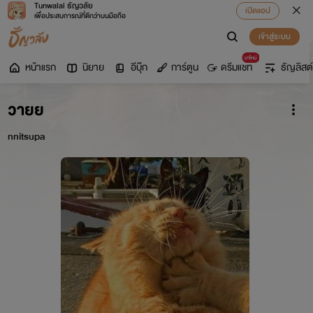
Tunwalai ธัญวลัย
เปิดแอป
เพื่อประสบการณ์ที่ดีกว่าบนมือถือ
เข้าสู่ระบบ
มาใหม่
หน้าแรก
นิยาย
อีบุ๊ก
การ์ตูน
ดรีมแชท
ธัญลิสต์
วายย
nnitsupa