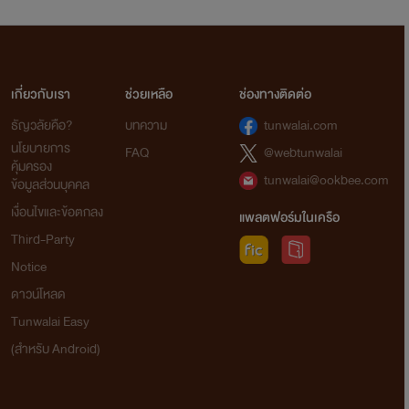
เกี่ยวกับเรา
ช่วยเหลือ
ช่องทางติดต่อ
ธัญวลัยคือ?
บทความ
tunwalai.com
นโยบายการ
FAQ
@webtunwalai
คุ้มครอง
tunwalai@ookbee.com
ข้อมูลส่วนบุคคล
เงื่อนไขและข้อตกลง
แพลตฟอร์มในเครือ
Third-Party
Notice
ดาวน์โหลด
Tunwalai Easy
(สำหรับ Android)