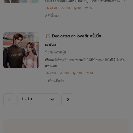
มีเมตตา รักสัตว์ เลี้ยงดี ที่สำคัญ...รวย!!! ต้องรวยเท่านั้น!!! "
73.9K
138
67
27
2 ปีที่แล้ว
Dedicated on love รักครั้งนี้ขอเ
ดิมพัน (มีE-book)
ฌารันดา
นิยาย รักวัยรุ่น
เฮียบอกให้หนูเลิกอ่อย หนูจะเลิกได้ยังไงล่ะคะ ยังไม่ได้เฮียเป็น
แฟนเลย…
428K
223
113
64
1 เดือนที่แล้ว