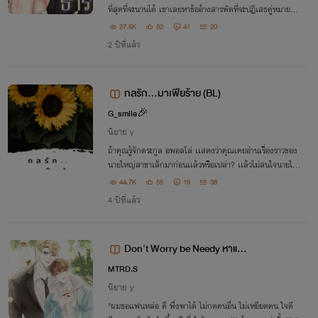
ที่สุดที่จะนานได้ เขาเลยหาข้ออ้างสารพัดที่จะปฏิเสธคู่หมาย ที่
ผู้ใหญ่หมั้นไว้ให้ตั้งแต่เด็ก อีกทั้งคู่หมั้นในความทรงจำก็คือเด็
27.6K
52
41
20
กอ้วนใจร้าย
2 ปีที่แล้ว
กลรัก...มาเฟียร้าย (BL)
G_smile🎉
นิยาย y
ถ้าคุณรู้จักตระกูล อพอลโล่ เเสดงว่าคุณเคยอ่านเรื่องราวของ
นายใหญ่สาขาเล็กมาก่อนเเล้วหรือเปล่า? เเล้วไม่สนใจนายให
ญ่สาขากลางบ้างเหรอ...เขาขึ้นชื่อเรื่องคลั่งรักไม่ต่างจากน้อง
44.7K
55
19
38
ชายหรอกนะ...ติดตามเลย!!
4 ปีที่แล้ว
Don't Worry be Needy หาแฟน
ทั้งทีต้องดีกว่าเดิม
MTRD.S
นิยาย y
"ผมขอแฟนหล่อ ดี พึ่งพาได้ ไม่กดคนอื่น ไม่เหยียดคน ใจดี