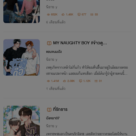
นิยาย y
652K
1.46K
677
33
6 เดือนที่แล้ว
MY NAUGHTY BOY #ข้าวตูอย่
าดื้อ
แยมขนมปัง
นิยาย y
เหตุเกิดจากเหล้าไม่กี่แก้ว ทำให้ผมตื่นขึ้นมาอยู่ในอ้อมกอดขอ
งชายแปลกหน้า และผมก็แทบช็อก เมื่อได้มารู้ว่าผู้ชายคนนั้น
คือพี่ชายของผู้หญิงที่ผมแอบชอบ!!
1.41M
2.08K
1.12K
31
1 เดือนที่แล้ว
ที่รักธาร
ปังหยา07
นิยาย y
เพราะพระเอกเป็นคนรักอิสระ เลยคิดว่าอยากครองโสดให้นาน