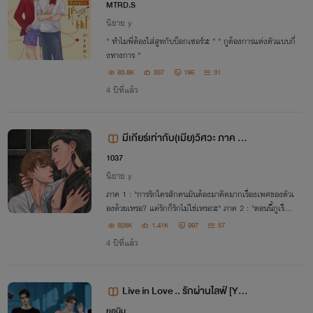
MTRD.S
นิยาย y
" ทำไมพี่ต้องใส่สูทกับบ็อกเซอร์วะ " " กูต้องการแต่งตัวแบบกึ่
งทางการ "
83.8K
337
196
31
4 ปีที่แล้ว
มีเกียร์เท่ากับ(เมีย)วิศวะ ภาค 1-
2 ถึงคนที่ผมรัก
1037
นิยาย y
ภาค 1 : "การรักใครสักคนมันต้องมาคิดมากเรื่องเพศของตัวเ
องด้วยเหรอ? แค่รักก็รักไม่ใช่เหรอวะ" ภาค 2 : "ตอนนี้กูเริ่มไ
ม่มั่นใจแล้ว ว่ากูเข้าไปเป็นตัวอะไรในชีวิตเขา"
828K
1.41K
997
57
4 ปีที่แล้ว
Live in Love .. รักผ่านไลฟ์ [Yao
i, Boy's love]
ยอนิม