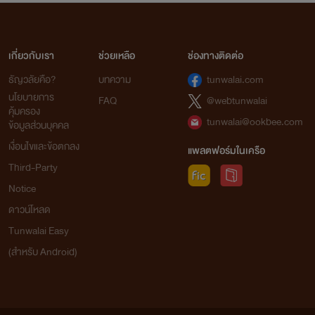
เกี่ยวกับเรา
ช่วยเหลือ
ช่องทางติดต่อ
ธัญวลัยคือ?
บทความ
tunwalai.com
นโยบายการ
FAQ
@webtunwalai
คุ้มครอง
tunwalai@ookbee.com
ข้อมูลส่วนบุคคล
เงื่อนไขและข้อตกลง
แพลตฟอร์มในเครือ
Third-Party
Notice
ดาวน์โหลด
Tunwalai Easy
(สำหรับ Android)