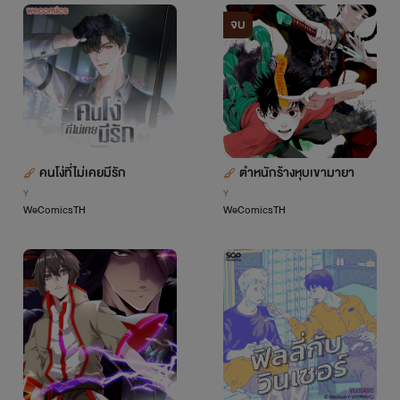
จบ
คนโง่ที่ไม่เคยมีรัก
ตำหนักร้างหุบเขามายา
Y
Y
WeComicsTH
WeComicsTH