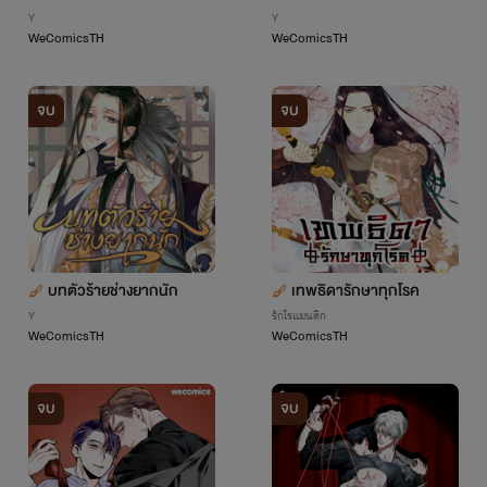
ดิ
Y
Y
WeComicsTH
WeComicsTH
จบ
จบ
บทตัวร้ายช่างยากนัก
เทพธิดารักษาทุกโรค
Y
รักโรแมนติก
WeComicsTH
WeComicsTH
จบ
จบ