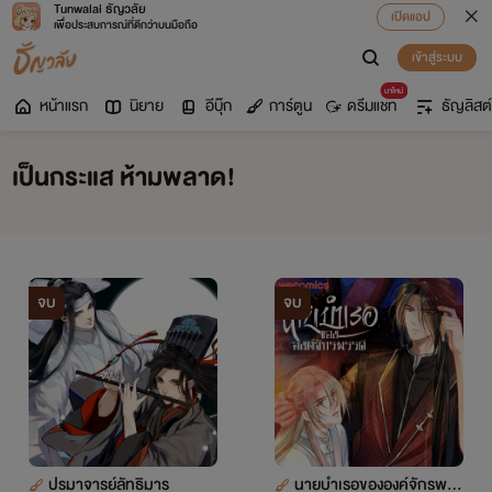
Tunwalai ธัญวลัย
เปิดแอป
เพื่อประสบการณ์ที่ดีกว่าบนมือถือ
เข้าสู่ระบบ
มาใหม่
หน้าแรก
นิยาย
อีบุ๊ก
การ์ตูน
ดรีมแชท
ธัญลิสต์
เป็นกระแส ห้ามพลาด!
จบ
จบ
ปรมาจารย์ลัทธิมาร
นายบำเรอขององค์จักรพรร