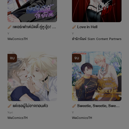
เพอร์เฟกต์บัดดี้ คู่หู อู้ว! แซ่
Love in Hell
บ
Y
Y
WeComicsTH
สำนักพิมพ์ Siam Content Partners
จบ
จบ
แด่เธอผู้ไม่อาจถอนตัว
Sweetie, Sweetie, Sweeti
e
Yuri
Y
WeComicsTH
WeComicsTH