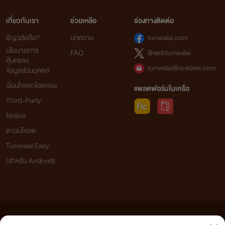
เกี่ยวกับเรา
ช่วยเหลือ
ช่องทางติดต่อ
ธัญวลัยคือ?
บทความ
tunwalai.com
นโยบายการ
FAQ
@webtunwalai
คุ้มครอง
tunwalai@ookbee.com
ข้อมูลส่วนบุคคล
เงื่อนไขและข้อตกลง
แพลตฟอร์มในเครือ
Third-Party
Notice
ดาวน์โหลด
Tunwalai Easy
(สำหรับ Android)
ข้อความที่ท่านได้อ่านจากเว็บไซต์นี้เกิดจากการเขียนโดยสาธารณชนและเผยแพร่โดยอัตโนมัติ ผู้ดูแล