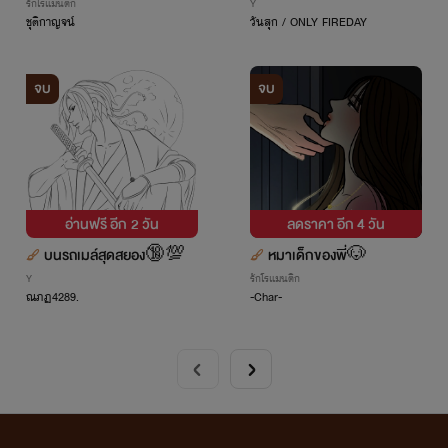
ล (#ฮั้วทำถึง)
รักโรแมนติก
Y
ชุติกาญจน์
วันสุก / ONLY FIREDAY
จบ
จบ
อ่านฟรี อีก
2 วัน
ลดราคา อีก
4 วัน
บนรถเมล์สุดสยอง🔞💯
หมาเด็กของพี่🐶
Y
รักโรแมนติก
ณภฏ4289.
-Char-