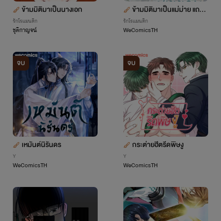
ข้ามมิติมาเป็นนางเอก
ข้ามมิติมาเป็นแม่ม่าย แถมมี
น้องชายสามีสุดแซ่บ
รักโรแมนติก
รักโรแมนติก
ชุติกาญจน์
WeComicsTH
จบ
จบ
เหมันต์นิรันดร
กระต่ายฮีตรีดพิษงู
Y
Y
WeComicsTH
WeComicsTH