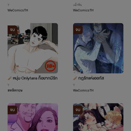
Y
แอ็กชั่น
WeComicsTH
WeComicsTH
จบ
จบ
หนุ่ม Onlyfans ก็อยากมีรัก
กฎรักแห่งออกัส
Y
Y
สหลิดกฤษ
WeComicsTH
จบ
จบ