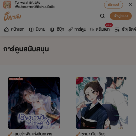
Tunwalai ธัญวลัย
เปิดแอป
เพื่อประสบการณ์ที่ดีกว่าบนมือถือ
เข้าสู่ระบบ
มาใหม่
หน้าแรก
นิยาย
อีบุ๊ก
การ์ตูน
ดรีมแชท
ธัญลิสต์
การ์ตูนสนับสนุน
เสียงรำพันแห่งอันธการ
ซานะ กับ เรียว