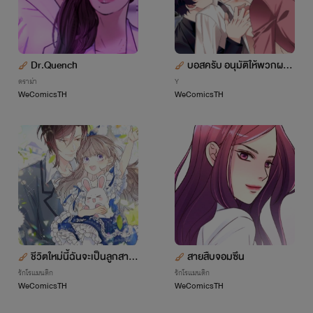
Dr.Quench
บอสครับ อนุมัติให้พวกผมห
น่อย
ดราม่า
Y
WeComicsTH
WeComicsTH
ชีวิตใหม่นี้ฉันจะเป็นลูกสาว
สายสืบจอมซึน
มือโปร
รักโรแมนติก
รักโรแมนติก
WeComicsTH
WeComicsTH