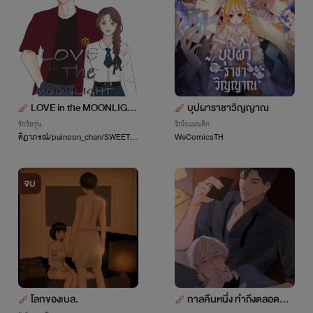
LOVE in the MOONLIGH
บุปผาราชาวิญญาณ
T
รักวัยรุ่น
รักโรแมนติก
ศิฏาภรณ์/puinoon_chan/SWEETTI
WeComicsTH
E🍒HONEY
จบ
โลกของเบล.
กาลคืนหนึ่ง ทำถึงตลอดกา