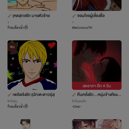
(หลง)กลรัก นายตัวร้าย
จอมโจรผู้เลื่องชื่อ
Y
Y
ก๊วยเตี๋ยวน้ำ🍜
WeComicsTH
จบ
ลดราคา อีก
4 วัน
เพลิงเริงรัก (นักเตะดาวรุ่ง)
คืนคลั่งรัก...หนุ่มข้างห้อง
รักวัยรุ่น
รักโรแมนติก
❤️‍🔥
ก๊วยเตี๋ยวน้ำ🍜
-Char-