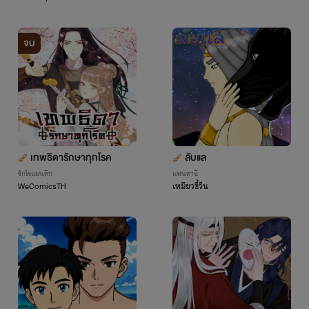
จบ
เทพธิดารักษาทุกโรค
ลับแล
รักโรแมนติก
แฟนตาซี
WeComicsTH
เหมียวขี้วีน