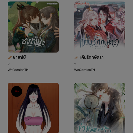
ชายาใบ้
แค้นรักกษัตรา
Y
Y
WeComicsTH
WeComicsTH