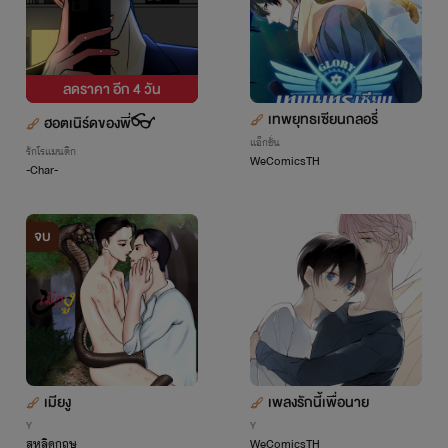
ลดราคา อีก
4 วัน
เทพยุทธเซียนกลอรี่
ฮอตเนิร์ดของพี่👓
แอ็กชั่น
รักโรแมนติก
WeComicsTH
-Char-
จบ
เมียงู
เพลงรักนี้เพื่อนาย
Y
Y
สหลิดกฤษ
WeComicsTH