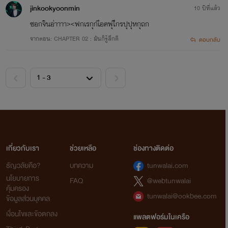
jinkookyoonmin
10 ปีที่แล้ว
ซอกจินอ่าาาา><ฟกเรกุกเึอคพุไีกรปุปุหกุถก
จากตอน: CHAPTER 02 : มันก็รู้สึกดี
ตอบกลับ
---IMPOSSIBLE---
เกี่ยวกับเรา
ช่วยเหลือ
ช่องทางติดต่อ
ธัญวลัยคือ?
บทความ
tunwalai.com
นโยบายการ
FAQ
@webtunwalai
คุ้มครอง
tunwalai@ookbee.com
ข้อมูลส่วนบุคคล
เงื่อนไขและข้อตกลง
แพลตฟอร์มในเครือ