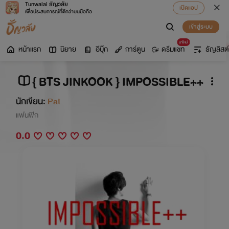
Tunwalai ธัญวลัย
เปิดแอป
เพื่อประสบการณ์ที่ดีกว่าบนมือถือ
เข้าสู่ระบบ
มาใหม่
หน้าแรก
นิยาย
อีบุ๊ก
การ์ตูน
ดรีมแชท
ธัญลิสต์
{ BTS JINKOOK } IMPOSSIBLE++
นักเขียน:
Pat
แฟนฟิก
0.0