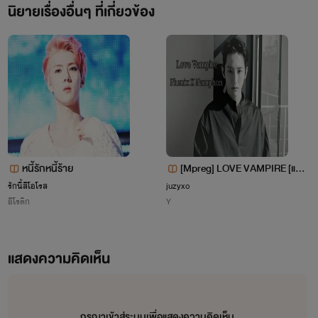
นิยายเรื่องอื่นๆ ที่เกี่ยวข้อง
---IMPOSSIBLE---
หนี้รักหนี้ร้าย
[Mpreg] LOVE VAMPIRE [แวม
ไพร์ร้ายแวมไพร์รัก]
รักนี้สีโอโรส
juzyxo
อีโรติก
Y
แสดงความคิดเห็น
กรุณาเข้าสู่ระบบเพื่อแสดงความคิดเห็น