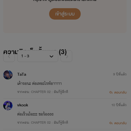
"ทำไมต้องเป็นนาย!!!"
เข้าสู่ระบบ
ความคิดเห็นทั้งหมด (
3
)
"ผมขอโทษ.."
TaTa
9 ปีที่แล้ว
เค้ารอนะ ต่อเหอะไรท์อาาาาา
จากตอน: CHAPTER 02 : มันก็รู้สึกดี
ตอบกลับ
vkook
10 ปีที่แล้ว
ต่อเร็วเถ้อะะะ ขอร้องงง
จากตอน: CHAPTER 02 : มันก็รู้สึกดี
ตอบกลับ
ถ้าผมเป็นแบบนี้...คุณยังจะรักผมไหม?