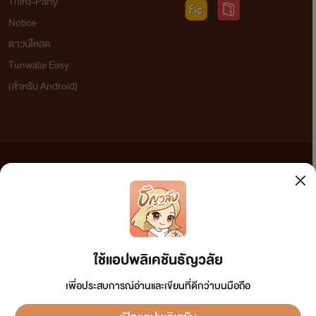
Third-Party
Notice
ดาวน์โหลด
นักฆ่าไม่จำเป็นต้องใช้อาวุธในการฆ่า ไม่จำเป็นต้องให้ศพเละจน
Tunwalai Easy
ไม่เหลือชิ้นดี
(สำหรับ Android)
แต่ต้องใช้สมองในการวางแผนต่างๆ บางครั้งถึงขั้นต้องใช้ตัวเข้า
แรก เปลี่ยนชื่อและบุคลิกเพื่อความสมจริง
ข้อความที่ท่านได้อ่านจากเว็บไซต์นี้เกิดจากการเขียนโดยสาธารณชนและเผยแพร่โดยอัตโนมัติ ผู้ดูแล
และคนที่จะทำอาชีพนี้ได้ต้องฉลาดและมีความสามารถเท่านั้น!
เว็บไซต์แห่งนี้ไม่ได้เห็นด้วยและไม่ขอรับผิดชอบต่อข้อความใดๆ ทั้งสิ้น ดังนั้นผู้อ่านทุกท่านโปรดใช้
วิจารณญาณในการกลั่นกรองด้วยตนเอง และหากท่านพบข้อความใดๆ ที่ขัดต่อกฎหมายและศีลธรรม
กรุณาแจ้งมาที่ tunwalai@ookbee.com เพื่อทีมงานจะได้ดำเนินการในทันที ทั้งนี้ ทางเว็บไซต์ขอสงวน
ลิขสิทธิ์ตามพระราชบัญญัติลิขสิทธิ์ (ฉบับเพิ่มเติม) พ.ศ.2558
ใช้แอปพลิเคชันธัญวลัย
เพื่อประสบการณ์อ่านและเขียนที่ดีกว่าบนมือถือ