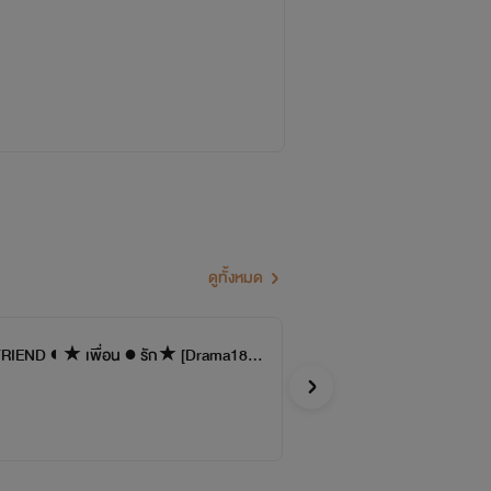
ดูทั้งหมด
My
RIEND ◐★ เพื่อน ● รัก★ [Drama18+]
MintK
Y