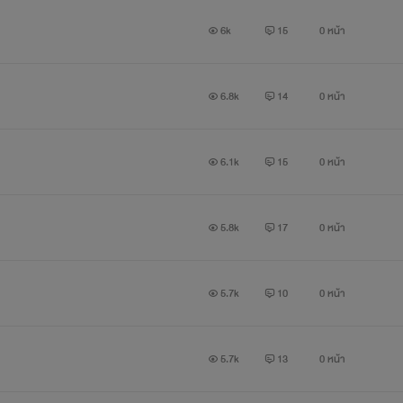
ทั้งคู่จะผ่านไปได้ไหม?
6k
15
0 หน้า
แล้วจะเกิดอะไรขึ้นกับพวกเค้าบ้าง?
ติดตามกันได้เลยค่ะ
6.8k
14
0 หน้า
6.1k
15
0 หน้า
ใครยังไม่เคยอ่านภาค1 กดที่ลิ้งค์ชื่อเรื่องด้านล่างนี้เลย
5.8k
17
0 หน้า
Little Devil ปีศาจน้อยที่รัก1
5.7k
10
0 หน้า
Present my actors.
5.7k
13
0 หน้า
'ลูกหมู'