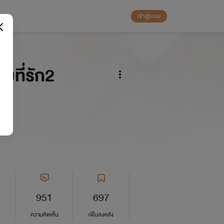
เข้าสู่ระบบ
อยที่รัก2
951
697
ความคิดเห็น
เพิ่มลงคลัง