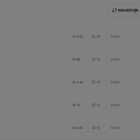
ตอนแรกสุด
9.5k
19
0 หน้า
8k
13
0 หน้า
จัดไปกับภาค 2
6.4k
10
0 หน้า
ของน้องลูกหมูและพี่เมฆค่ะ
7k
13
0 หน้า
เรื่องราวความวุ่นวายยังคงไม่จบ
รักยังต้องดำเนินต่อไปโดยที่เส้นทางข้างหน้ายังมีอะไรให้ได้ฝ่าฟันกันอ
6.2k
15
0 หน้า