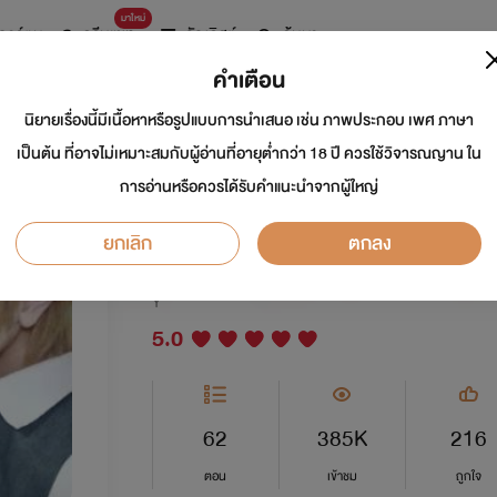
มาใหม่
การ์ตูน
ดรีมแชท
ธัญลิสต์
ค้นหา
คำเตือน
นิยายเรื่องนี้มีเนื้อหาหรือรูปแบบการนำเสนอ เช่น ภาพประกอบ เพศ ภาษา
Little Devil ปีศาจน้
เป็นต้น ที่อาจไม่เหมาะสมกับผู้อ่านที่อายุต่ำกว่า 18 ปี ควรใช้วิจารณญาน ใน
การอ่านหรือควรได้รับคำแนะนำจากผู้ใหญ่
(NC18+) End.
ยกเลิก
ตกลง
นักเขียน:
MintK
Y
5.0
62
385K
216
ตอน
เข้าชม
ถูกใจ