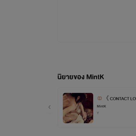
นิยายของ MintK
《 CONTACT LOVE 
+)
MintK
Y