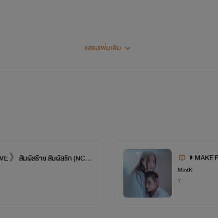
แสดงเพิ่มเติม
เขียนไปเรื่อยๆถ้าเหนื่อยก็หยุด(พัก)
แค่คนอ่านสนุกแค่นั้นก็เพียงพอแล้ว
◑ MAKE F
》สัมผัสร้าย สัมผัสรัก (NC18
END.
MintK
Y