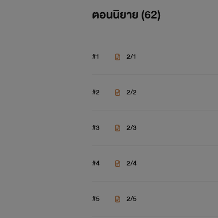
ตอนนิยาย (
62
)
#1
2/1
#2
2/2
#3
2/3
#4
2/4
ชีวิต
#5
2/5