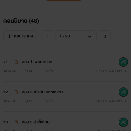
เลวยิ่งกว่าหมา "
ตอนนิยาย (
48
)
ตอนแรกสุด
" อ๋อเหรอ...ชั้นยิ่งกว่าหมาใช่มั้ย? แต่ว่าหมาตัวนี้มันกำลัง
เอาเธออยู่นะ เป็นไงล่ะ....เอากับหมามันส์ดีมั้ยล่ะ 555 "
#1
ตอน 1 เพื่อนทรยศ
37.5k
14
0 หน้า
07 เม.ย. 2559 19:13 น.
" ฮือ...ฮือ...พี่ไฟช่วยด้วย !! ช่วยน้องฟ้าด้วย...ฮือ... "
#2
ตอน 2 แก้แค้น nc sm28+
48.1k
19
0 หน้า
08 เม.ย. 2559 22:16 น.
" รูเล็กๆแบบนี้ เอามันส์ เป็นบ้า อืมมมม.... ร้องดังๆเลย
ไอ้ไฟมันมาช่วยเธอไม่ได้หรอก ซี๊ดดด....ยิ่งดิ้น ยิ่งได้อารมณ์
#3
ตอน 3 สำเร็จโทษ
โคตร... อ่าส์ "