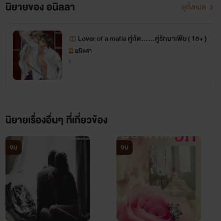
นิยายของ อนิลลา
ดูทั้งหมด
Lover of a mafia คู่กัด......คู่รักมาเฟีย ( 18+ )
อนิลลา
Y
นิยายเรื่องอื่นๆ ที่เกี่ยวข้อง
จบ
จบ