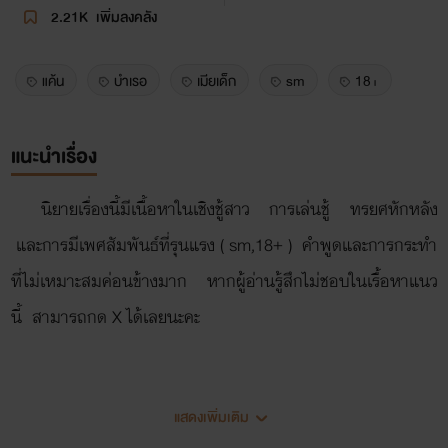
2.21K
เพิ่มลงคลัง
แค้น
บำเรอ
เมียเด็ก
sm
18+
แนะนำเรื่อง
นิยายเรื่องนี้มีเนื้อหาในเชิงชู้สาว การเล่นชู้ ทรยศหักหลัง
และการมีเพศสัมพันธ์ที่รุนแรง ( sm,18+ ) คำพูดและการกระทำ
ที่ไม่เหมาะสมค่อนข้างมาก หากผู้อ่านรู้สึกไม่ชอบในเรื้อหาแนว
นี้ สามารถกด X ได้เลยนะคะ
Intro.......
แสดงเพิ่มเติม