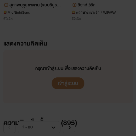
สุภาพบุรุษซาตาน (จบบริบูรณ์)
วิวาห์ไร้รัก
ตอนพิเศษ
MidNightSunx
พฤกษาริมธารรัก / WIPAWA
อีโรติก
อีโรติก
แสดงความคิดเห็น
กรุณาเข้าสู่ระบบเพื่อแสดงความคิดเห็น
เข้าสู่ระบบ
ความคิดเห็นทั้งหมด (
895
)