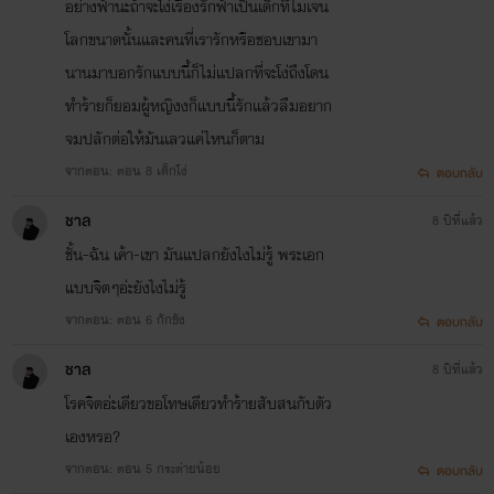
อย่างฟ้านะถ้าจะโง่เรื่องรักฟ้าเป็นเด็กที่ไมเจน
โลกขนาดนั้นและคนที่เรารักหรือชอบเขามา
นานมาบอกรักแบบนี้ก็ไม่แปลกที่จะโง่ถึงโดน
ทำร้ายก็ยอมผู้หญิงงก็แบบนี้รักแล้วลืมอยาก
จมปลักต่อให้มันเลวแค่ไหนก็ตาม
จากตอน: ตอน 8 เด็กโง่
ตอบกลับ
ชาล
8 ปีที่แล้ว
ชั้น-ฉัน เค้า-เขา มันแปลกยังไงไม่รู้ พระเอก
แบบจิตๆอ่ะยังไงไม่รู้
จากตอน: ตอน 6 กักขัง
ตอบกลับ
ชาล
8 ปีที่แล้ว
โรคจิตอ่ะเดียวขอโทษเดียวทำร้ายสับสนกับตัว
เองหรอ?
จากตอน: ตอน 5 กระต่ายน้อย
ตอบกลับ