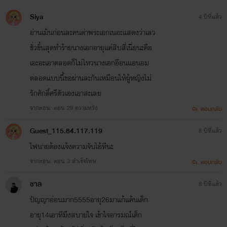
Siya
4 ปีที่แล้ว
อ่านเม้นก่อนละคนด่าพระเอกเนอะแสดงว่าเลว
ชั่วขั้นสุดทำร้ายนางเอกอายุแค่สิบสี่เนี่ยนะคือ
เอะอะเอาตลอดก็ไม่ไหวนางเอกอีอนแอนอม
ตลอดแบบนี้ขอผ่านละกันเหมือนให้ผู้หญิงไม่
รักศักดิ์ศรีตัวเองเอาสะเลย
จากตอน: ตอน 29 ความหวัง
ตอบกลับ
Guest_115.84.117.119
8 ปีที่แล้ว
ไฟนายต้องแจ้งความจับไอ้ทีนะ
จากตอน: ตอน 3 สำเร็จโทษ
ตอบกลับ
ชาล
8 ปีที่แล้ว
ปัญญาอ่อนมาก5555อายุ26มาแก้แค้นเด็ก
อายุ14เอาทีมึงสบายใจ เข้าใจอารมณ์เด็ก