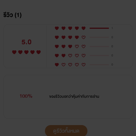
รีวิว (1)
เมื่อเพื่อนเคยรักหักหลังเพื่อนตัวเองโดยการข่มขืนเมียเพื่อน
1
สาวน้อยวัย14ที่ยังไม่ทันแตกเนื้อสาวถึงต้องชดใช้แทนพี่ชาย
0
5.0
0
0
" พี่ทีปล่อยนะ!! ปล่อยชั้นนะ....โอ้ย!!! เจ็บบบ.....คุณมัน
0
ไม่ใช่คน...ฮือ... "
100%
ของรีวิวบอกว่า
คุ้มค่ากับการอ่าน
" หึหึ....ชั้นปล่อยแน่ แต่ปล่อยในตัวเธอแล้วกันนะ "
ดูรีวิวทั้งหมด
" ไม่นะ!! ฮือ...ชั้นไม่น่ารู้จักคนอย่างคุณเลย... ฮือ...คุณมัน