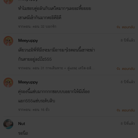
ทำไมชอบคู่อลันกับเดวิดมากๆเลยอะหึ้ยยยย
เขาเคมีเข้ากันมากคะอิคึอิคึ
จากตอน: ตอน 32 บอกรัก
ตอบกลับ
Meeyuppy
8 ปีที่แล้ว
เดียวนะอิพี่ทีมึงจะมามีอารมๆไรตอนนี้เขาจะฆ่า
กันตายอยู่ละโว้ะ555
จากตอน: ตอน 31 การเดินทาง + คู่แถม( เดวิส-อลัน
ตอบกลับ
)
Meeyuppy
8 ปีที่แล้ว
คุ่รองนี้แซ่บมากกกกชอบบบอยากให้มีเรื่อง
แยก555แซ่บระดับสิบ
จากตอน: ตอน 16 ยั่ว
ตอบกลับ
Nut
8 ปีที่แล้ว
รอนึถ