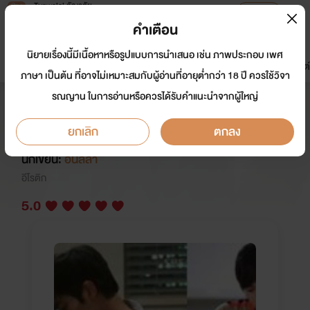
Tunwalai ธัญวลัย
เปิดแอป
เพื่อประสบการณ์ที่ดีกว่าบนมือถือ
คำเตือน
เข้าสู่ระบบ
นิยายเรื่องนี้มีเนื้อหาหรือรูปแบบการนำเสนอ เช่น ภาพประกอบ เพศ
มาใหม่
หน้าแรก
นิยาย
อีบุ๊ก
การ์ตูน
ดรีมแชท
ธัญลิสต์
ภาษา เป็นต้น ที่อาจไม่เหมาะสมกับผู้อ่านที่อายุต่ำกว่า 18 ปี ควรใช้วิจา
รณญาน ในการอ่านหรือควรได้รับคำแนะนำจากผู้ใหญ่
Love and hate your concubine
แค้นรักนางบำเรอ ( เมียเด็ก )
ยกเลิก
ตกลง
นักเขียน:
อนิลลา
อีโรติก
5.0