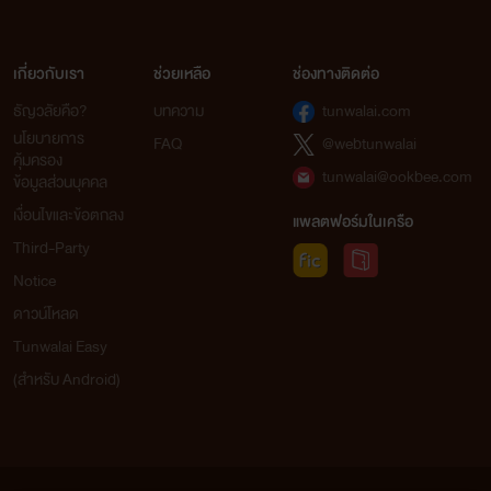
เกี่ยวกับเรา
ช่วยเหลือ
ช่องทางติดต่อ
ธัญวลัยคือ?
บทความ
tunwalai.com
นโยบายการ
FAQ
@webtunwalai
คุ้มครอง
tunwalai@ookbee.com
ข้อมูลส่วนบุคคล
เงื่อนไขและข้อตกลง
แพลตฟอร์มในเครือ
Third-Party
Notice
ดาวน์โหลด
Tunwalai Easy
(สำหรับ Android)