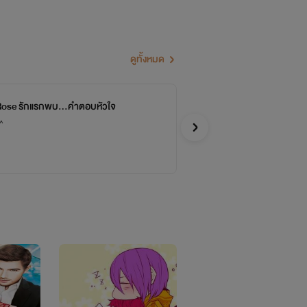
งงง)
ดูทั้งหมด
ราม่า
Rose รักแรกพบ...คำตอบหัวใจ
Th
ยแนวแฟนตาซีออกมา
^
^^นักเข
Y
อว่า