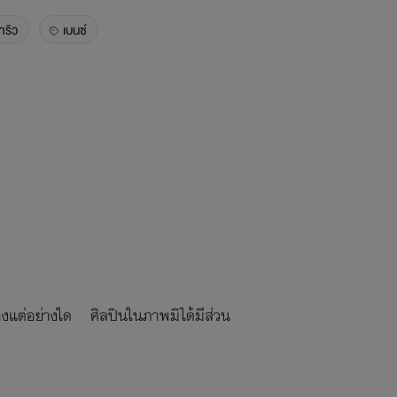
าริว
เบนซ์
รื่องแต่อย่างใด ศิลปินในภาพมิได้มีส่วน