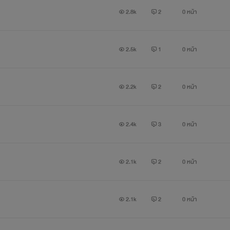
2.8k
2
0 หน้า
“ผมไม่เคยคิดจะรักใครสักคน เพราะรู้ว่ามันไม่มีทางเป็นไปได้
เพราะผมไม่เหมือนคนอื่น ผมเป็น แวมไพร์”
2.5k
1
0 หน้า
Mariew-มาริว
2.2k
2
0 หน้า
2.4k
3
0 หน้า
2.1k
2
0 หน้า
2.1k
2
0 หน้า