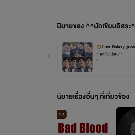
(ก็
นิยายของ ^^นักเขียนอิสระ
ชอบแ
Love Bakery สูตรร
และด้วยความที่อ
^^นักเขียนอิสระ^^
Y
นิยายเรื่องอื่นๆ ที่เกี่ยวข้อง
อีก
จบ