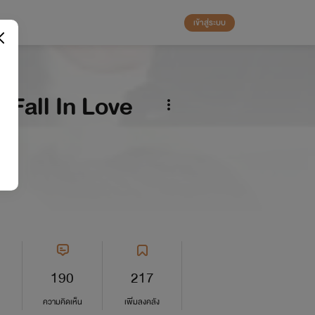
เข้าสู่ระบบ
 Fall In Love
190
217
ความคิดเห็น
เพิ่มลงคลัง