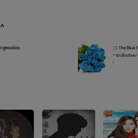
เพิ่งจะเริ่มๆเขียนมาแค่ไม่กี่เดือนเอ้
^^
ต่งนิยายแนวโรแมนติค ฟินๆ ไม่ด
ักสูตรอร่อย
The Blue 
ินี่เป็นคนชอบเล่นเกมส์เลยมีนิยา
^^นักเขียนอิสระ^
Y
บ้าง
ยังไงฝากนิยายเค้าด้วยนะคร้าบบ
ไม่นานเค้าจะแต่งนิยายเรื่องยาว ชื่
5 Love Project