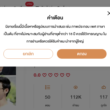
มาใหม่
การ์ตูน
ดรีมแชท
ธัญลิสต์
ค้นหา
คำเตือน
นิยายเรื่องนี้มีเนื้อหาหรือรูปแบบการนำเสนอ เช่น ภาพประกอบ เพศ ภาษา
สะดุดรักนายแวมไพร์
เป็นต้น ที่อาจไม่เหมาะสมกับผู้อ่านที่อายุต่ำกว่า 18 ปี ควรใช้วิจารณญาน ใน
การอ่านหรือควรได้รับคำแนะนำจากผู้ใหญ่
The Vampire
ยกเลิก
ตกลง
นักเขียน:
^^นักเขียนอิสระ^^
Y
0.0
50
112K
117
ตอน
เข้าชม
ถูกใจ