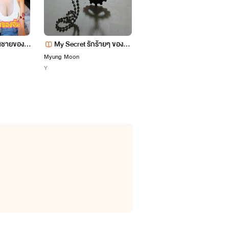
ณชายของฉั
My Secret รักร้ายๆ ของนา
บทรักนักลวง
ยมีเกียร์ {Yaoi 18+}
Myung Moon
เพชรสลิล (พลิ้วอ่อน)
Y
รักโรแมนติก