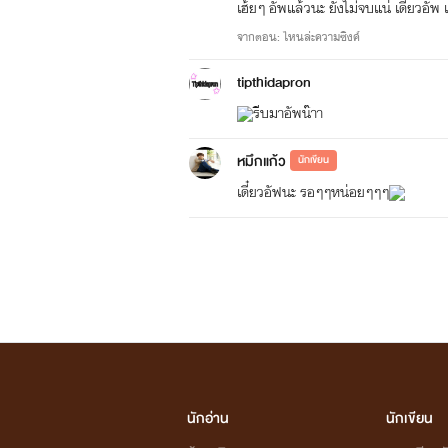
เฮ้ยๆ อัพแล้วนะ ยังไม่จบแน่ เดี๋ยวอัพ 
จากตอน: ไหนล่ะความซิงค์
tipthidapron
รีบมาอัพน๊าา
หมึกแก้ว
นักเขียน
เดี๋ยวอัฟนะ รอๆๆหน่อยๆๆๆ
นักอ่าน
นักเขียน