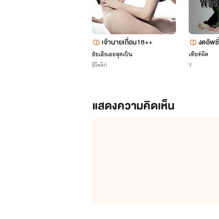
เจ้านายเถื่อน18++
งดอัพช
P HURT
ยัยเอิงเอยสุดเปิ่น
เทียร์พีค
อีโรติก
Y
บ!
แสดงความคิดเห็น