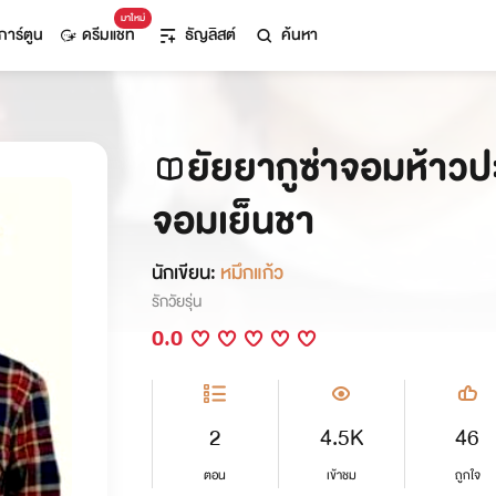
มาใหม่
การ์ตูน
ดรีมแชท
ธัญลิสต์
ค้นหา
ยัยยากูซ่าจอมห้าว
จอมเย็นชา
นักเขียน:
หมึกแก้ว
รักวัยรุ่น
0.0
2
4.5K
46
ตอน
เข้าชม
ถูกใจ