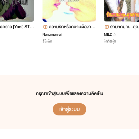
ั่วคราว [Yaoi] STO
ความรักหรือความต้องการ
รักมากมาย..คุ
 ME! พอสักที กูเจ็
NC+++
น
Nangmanrai
MILD :)
อีโรติก
รักวัยรุ่น
กรุณาเข้าสู่ระบบเพื่อแสดงความคิดเห็น
เข้าสู่ระบบ