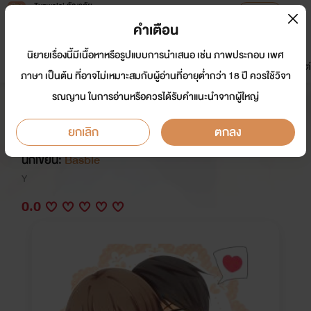
Tunwalai ธัญวลัย
เปิดแอป
เพื่อประสบการณ์ที่ดีกว่าบนมือถือ
คำเตือน
เข้าสู่ระบบ
นิยายเรื่องนี้มีเนื้อหาหรือรูปแบบการนำเสนอ เช่น ภาพประกอบ เพศ
มาใหม่
หน้าแรก
นิยาย
อีบุ๊ก
การ์ตูน
ดรีมแชท
ธัญลิสต์
ภาษา เป็นต้น ที่อาจไม่เหมาะสมกับผู้อ่านที่อายุต่ำกว่า 18 ปี ควรใช้วิจา
รณญาน ในการอ่านหรือควรได้รับคำแนะนำจากผู้ใหญ่
พี่ครับๆ ผมชอบ(แฟน)พี่ (Yaoi
NC18+) MPREG
ยกเลิก
ตกลง
นักเขียน:
Basbie
Y
0.0