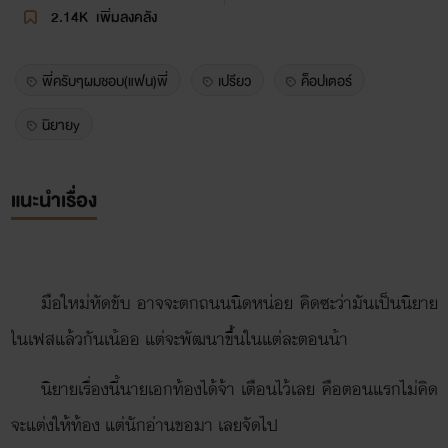
2.14K
เพิ่มลงคลัง
พี่ครับๆผมชอบ(แฟน)พี่
เปรียว
ค็อปเตอร์
นิยายy
แนะนำเรื่อง
มือใหม่หัดขับ อาจจะตกถนนนิดหน่อย คิดซะว่ามันเป็นนิยาย
ในเฟสแล้วกันเน้ออ แต่จะพัฒนาขึ้นในแต่ละตอนน้า
นิยายเรื่องนี้นายเอกท้องได้จ้า เตือนไว้เลย คือตอนแรกไม่คิด
จะแต่งให้ท้อง แต่นักอ่านขอมา เลยจัดไป