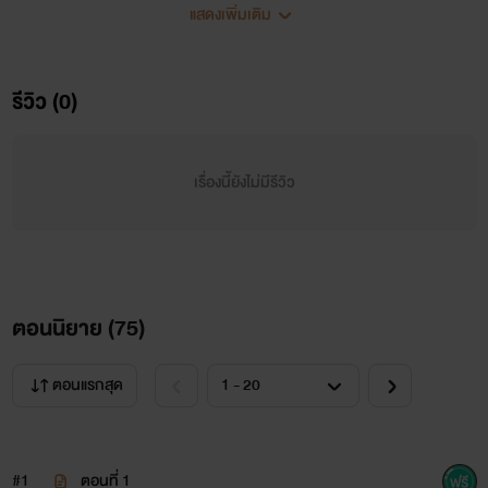
แสดงเพิ่มเติม
พี่ครับๆ ผมชอบ(แฟน)พี่
รีวิว (0)
เรื่องนี้ยังไม่มีรีวิว
“ถ้าพี่จะพูดเรื่องแฟนพี่ เราเป็นแค่เพื่อนกันครับ”
“แต่มึงไม่ได้คิดแค่เพื่อนใช่มะ"
“..คือผม..ผม”
ตอนนิยาย (
75
)
ตอนแรกสุด
"ผมชอบแฟนพี่ครับ"
#1
ตอนที่ 1