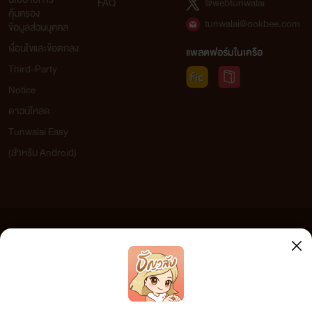
FAQ
@webtunwalai
คุ้มครอง
tunwalai@ookbee.com
ข้อมูลส่วนบุคคล
เงื่อนไขและข้อตกลง
แพลตฟอร์มในเครือ
Third-Party
Notice
ดาวน์โหลด
Tunwalai Easy
(สำหรับ Android)
ข้อความที่ท่านได้อ่านจากเว็บไซต์นี้เกิดจากการเขียนโดยสาธารณชนและเผยแพร่โดยอัตโนมัติ ผู้ดูแล
เว็บไซต์แห่งนี้ไม่ได้เห็นด้วยและไม่ขอรับผิดชอบต่อข้อความใดๆ ทั้งสิ้น ดังนั้นผู้อ่านทุกท่านโปรดใช้
วิจารณญาณในการกลั่นกรองด้วยตนเอง และหากท่านพบข้อความใดๆ ที่ขัดต่อกฎหมายและศีลธรรม
กรุณาแจ้งมาที่ tunwalai@ookbee.com เพื่อทีมงานจะได้ดำเนินการในทันที ทั้งนี้ ทางเว็บไซต์ขอสงวน
ลิขสิทธิ์ตามพระราชบัญญัติลิขสิทธิ์ (ฉบับเพิ่มเติม) พ.ศ.2558