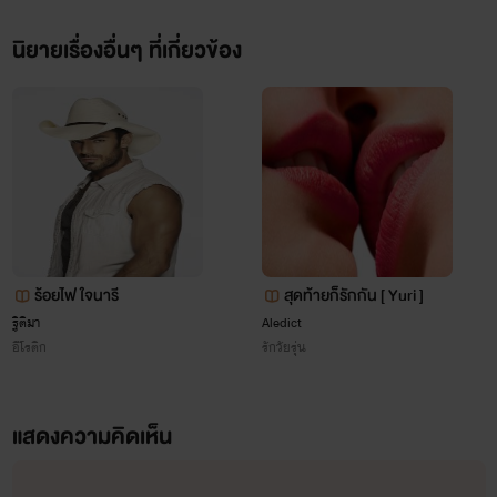
นิยายเรื่องอื่นๆ ที่เกี่ยวข้อง
ร้อยไฟ ใจนารี
สุดท้ายก็รักกัน [ Yuri ]
ฐิติมา
Aledict
อีโรติก
รักวัยรุ่น
แสดงความคิดเห็น