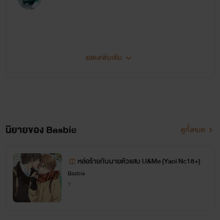
นักศึกษาสาว ปี 2 ดาวประจำคณะมนุษย์ศาสตร์
สาวสวยแสนดี แต่ใจโลเลเยี่ยงนัก
แสดงเพิ่มเติม
นิสัยร่าเริง จิตใจดี สาววายตัวเงียบ
ชื่อบาสครับ เป็นนักเขียนฝึกหัด
ขอบคุณทุกกำลังใจและยอดสนับสนุนนะครับ
FB:พิงค์ ไรท์
นิยายของ Basbie
ดูทั้งหมด
แอดกันไปน้า
หล่อร้ายกับนายตัวแสบ U&Me (Yaoi Nc18+)
Basbie
Y