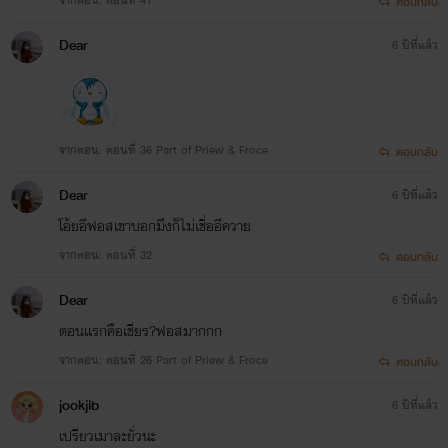
หน่อย พูดตรงแต่จริงใจนะ
ตอบกลับ
Dear
6 ปีที่แล้ว
เด็กต่างจังหวัดเข้ามาเรียนในกรุงเทพ
จากตอน: ตอนที่ 36 Part of Priew & Froce
ตอบกลับ
Dear
6 ปีที่แล้ว
โอ้ยอีฟอสเขาบอกมึงก็ไม่เชื่ออีควาย
*ตัวละคร *
จากตอน: ตอนที่ 32
ตอบกลับ
Dear
6 ปีที่แล้ว
เป็นเพียงจินตนาการของไรท์
ตอนเเรกคือเชียร?ฟอสมากกก
ไม่มีส่วนเกี่ยวข้องใดๆกับเนื้อเรื่อง
จากตอน: ตอนที่ 26 Part of Priew & Froce
ตอบกลับ
่jookjib
6 ปีที่แล้ว
เปรียวเมาละยั่วนะ