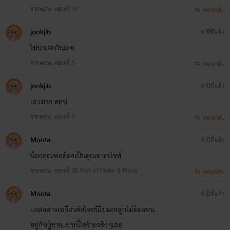
ฝากติดตามนิยายเรื่องนี้ด้วยนะ
จากตอน: ตอนที่ 10
ตอบกลับ
่jookjib
6 ปีที่แล้ว
ไม่น่าเจอกันเลย
*พี่ครับๆ ผมชอบ(แฟน)พี่*
จากตอน: ตอนที่ 5
ตอบกลับ
่jookjib
6 ปีที่แล้ว
เลวมาก คอป
*อ่านแล้ว กดไลค์กดโหวตให้กันมั้งเน้อออ>< *
จากตอน: ตอนที่ 4
ตอบกลับ
Monta
6 ปีที่แล้ว
น้องคุณพ่อต้องเป็นคุณอาค่ะไรท์
จากตอน: ตอนที่ 38 Part of Preiw & Froce
ตอบกลับ
Monta
6 ปีที่แล้ว
แงสงสารเพรียวตัดใจหนีไปเลยลูกไม่ต้องทน
อยู่กับผู้ชายแบบนี้ใจร้ายจริงๆเลย