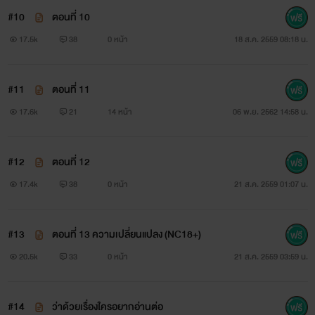
แอบชอบแฟนรุนพี่
#10
ตอนที่ 10
17.5k
38
0 หน้า
18 ส.ค. 2559 08:18 น.
#11
ตอนที่ 11
17.6k
21
14 หน้า
06 พ.ย. 2562 14:58 น.
ค็อปเตอร์ หรือเฮียค็อป สาริน โรจนสุวรรณรักษ์
#12
ตอนที่ 12
นักศึกษาหนุ่มปี 4 คณะวิศวกรรมศาสตร์ อายุ 23 ปีลูกชาย
17.4k
38
0 หน้า
21 ส.ค. 2559 01:07 น.
หัวแก้วหัวแหวนของเจ้าสัวนริน เศรษฐีชื่อดังของประเทศ เจ้าของ
ธุรกิจห้างดัง
#13
ตอนที่ 13 ความเปลี่ยนแปลง (NC18+)
20.5k
33
0 หน้า
21 ส.ค. 2559 03:59 น.
นิสัย เกเร ฟุ่มเฟือย ขี้หึง มั่วสาว ใช้เงินฟาดหัวคนอื่น
“พี่บอกเลยนะครับ พี่ไม่ค่อยชอบหน้าไอ้เด็กนั่นเท่าไร พี่ไม่
#14
ว่าด้วยเรื่องใครอยากอ่านต่อ