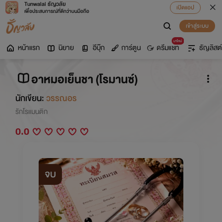
Tunwalai ธัญวลัย
เปิดแอป
เพื่อประสบการณ์ที่ดีกว่าบนมือถือ
เข้าสู่ระบบ
มาใหม่
หน้าแรก
นิยาย
อีบุ๊ก
การ์ตูน
ดรีมแชท
ธัญลิสต์
อาหมอเย็นชา (โรมานซ์)
นักเขียน:
วรรณอร
รักโรแมนติก
0.0
จบ