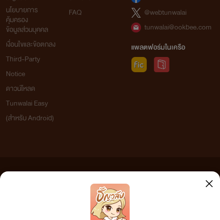
นโยบายการ
FAQ
@webtunwalai
คุ้มครอง
tunwalai@ookbee.com
ข้อมูลส่วนบุคคล
เงื่อนไขและข้อตกลง
แพลตฟอร์มในเครือ
Third-Party
Notice
ดาวน์โหลด
Tunwalai Easy
(สำหรับ Android)
ข้อความที่ท่านได้อ่านจากเว็บไซต์นี้เกิดจากการเขียนโดยสาธารณชนและเผยแพร่โดยอัตโนมัติ ผู้ดูแล
เว็บไซต์แห่งนี้ไม่ได้เห็นด้วยและไม่ขอรับผิดชอบต่อข้อความใดๆ ทั้งสิ้น ดังนั้นผู้อ่านทุกท่านโปรดใช้
วิจารณญาณในการกลั่นกรองด้วยตนเอง และหากท่านพบข้อความใดๆ ที่ขัดต่อกฎหมายและศีลธรรม
กรุณาแจ้งมาที่ tunwalai@ookbee.com เพื่อทีมงานจะได้ดำเนินการในทันที ทั้งนี้ ทางเว็บไซต์ขอสงวน
ลิขสิทธิ์ตามพระราชบัญญัติลิขสิทธิ์ (ฉบับเพิ่มเติม) พ.ศ.2558