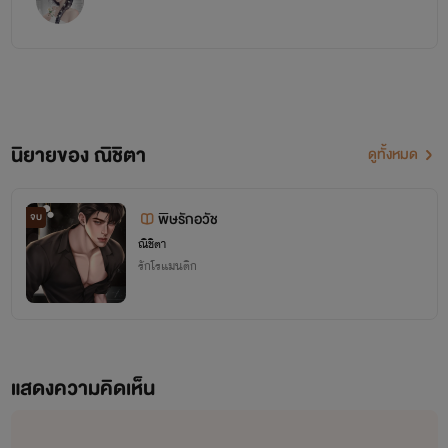
นิยายของ ณิชิตา
ดูทั้งหมด
พิษรักอวัช
จบ
ณิชิตา
รักโรแมนติก
แสดงความคิดเห็น