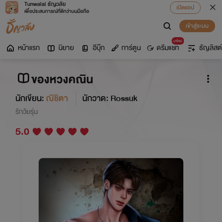
Tunwalai ธัญวลัย
เปิดแอป
เพื่อประสบการณ์ที่ดีกว่าบนมือถือ
เข้าสู่ระบบ
มาใหม่
หน้าแรก
นิยาย
อีบุ๊ก
การ์ตูน
ดรีมแชท
ธัญลิสต์
ของหวงคณิน
นักเขียน:
ณิชิตา
นักวาด: Rossuk
รักวัยรุ่น
5.0