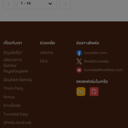
เกี่ยวกับเรา
ช่วยเหลือ
ช่องทางติดต่อ
ธัญวลัยคือ?
บทความ
tunwalai.com
นโยบายการ
FAQ
@webtunwalai
คุ้มครอง
tunwalai@ookbee.com
ข้อมูลส่วนบุคคล
เงื่อนไขและข้อตกลง
แพลตฟอร์มในเครือ
Third-Party
Notice
ดาวน์โหลด
Tunwalai Easy
(สำหรับ Android)